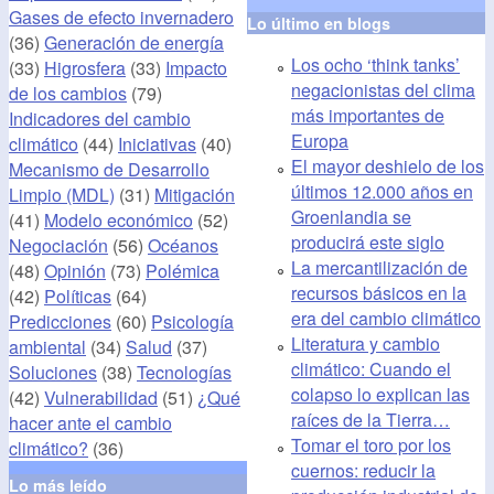
Gases de efecto invernadero
Lo último en blogs
(36)
Generación de energía
Los ocho ‘think tanks’
(33)
Higrosfera
(33)
Impacto
negacionistas del clima
de los cambios
(79)
más importantes de
Indicadores del cambio
Europa
climático
(44)
Iniciativas
(40)
El mayor deshielo de los
Mecanismo de Desarrollo
últimos 12.000 años en
Limpio (MDL)
(31)
Mitigación
Groenlandia se
(41)
Modelo económico
(52)
producirá este siglo
Negociación
(56)
Océanos
La mercantilización de
(48)
Opinión
(73)
Polémica
recursos básicos en la
(42)
Políticas
(64)
era del cambio climático
Predicciones
(60)
Psicología
Literatura y cambio
ambiental
(34)
Salud
(37)
climático: Cuando el
Soluciones
(38)
Tecnologías
colapso lo explican las
(42)
Vulnerabilidad
(51)
¿Qué
raíces de la Tierra…
hacer ante el cambio
Tomar el toro por los
climático?
(36)
cuernos: reducir la
Lo más leído