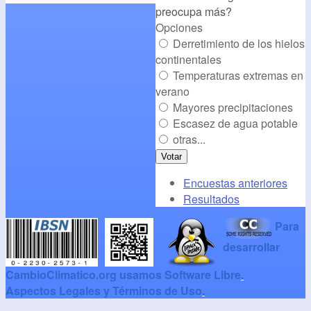
preocupa más?
Opciones
Derretimiento de los hielos
continentales
Temperaturas extremas en
verano
Mayores precipitaciones
Escasez de agua potable
otras...
Encuestas anteriores
Resultados
Para
desarrollar
CambioClimatico.org usamos Software Libre
.
Aspectos Legales y Términos de Uso
.