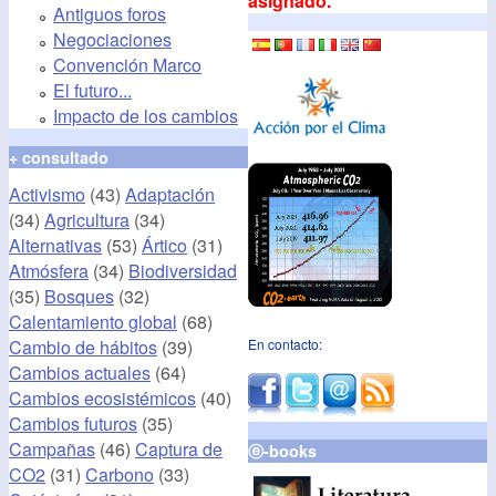
asignado.
Antiguos foros
Negociaciones
Convención Marco
El futuro...
Impacto de los cambios
+ consultado
Activismo
(43)
Adaptación
(34)
Agricultura
(34)
Alternativas
(53)
Ártico
(31)
Atmósfera
(34)
Biodiversidad
(35)
Bosques
(32)
Calentamiento global
(68)
Cambio de hábitos
(39)
En contacto:
Cambios actuales
(64)
Cambios ecosistémicos
(40)
Cambios futuros
(35)
Campañas
(46)
Captura de
ⓔ-books
CO2
(31)
Carbono
(33)