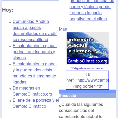
producción industrial de
carne y lácteos puede
Hoy:
frenar su impacto
negativo en el clima
Comunidad Andina
acusa a países
Más
desarrollados de evadir
su responsabilidad
El calentamiento global
podría traer tsunamis y
sismos
El calentamiento global
Código de nuestro banner
:
y la guerra: dos crisis
<a
mundiales íntimamente
href="
http://www.cambioclim
ligadas
<img border="0"
De mejoras en
align="middle"
CambioClimático.org
Encuesta
src="
http://www.cambioclim
El arte de la pobreza y el
¿Cuál de las siguientes
alt="CambioClimatico.org"
Cambio Climático
consecuencias del
/></a>
calentamiento global te