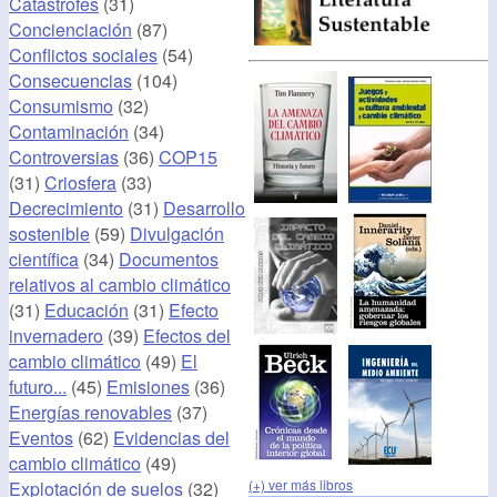
Catástrofes
(31)
Concienciación
(87)
Conflictos sociales
(54)
Consecuencias
(104)
Consumismo
(32)
Contaminación
(34)
Controversias
(36)
COP15
(31)
Criosfera
(33)
Decrecimiento
(31)
Desarrollo
sostenible
(59)
Divulgación
científica
(34)
Documentos
relativos al cambio climático
(31)
Educación
(31)
Efecto
invernadero
(39)
Efectos del
cambio climático
(49)
El
futuro...
(45)
Emisiones
(36)
Energías renovables
(37)
Eventos
(62)
Evidencias del
cambio climático
(49)
(+) ver más libros
Explotación de suelos
(32)