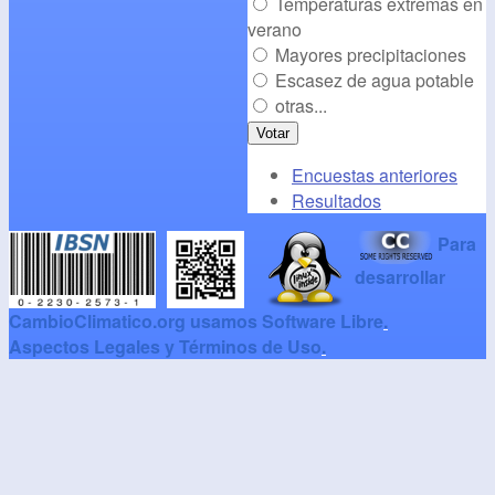
Temperaturas extremas en
verano
Mayores precipitaciones
Escasez de agua potable
otras...
Encuestas anteriores
Resultados
Para
desarrollar
CambioClimatico.org usamos Software Libre
.
Aspectos Legales y Términos de Uso
.