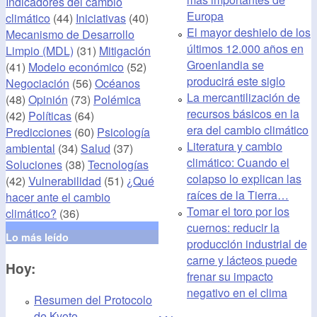
Indicadores del cambio
Europa
climático
(44)
Iniciativas
(40)
El mayor deshielo de los
Mecanismo de Desarrollo
últimos 12.000 años en
Limpio (MDL)
(31)
Mitigación
Groenlandia se
(41)
Modelo económico
(52)
producirá este siglo
Negociación
(56)
Océanos
La mercantilización de
(48)
Opinión
(73)
Polémica
recursos básicos en la
(42)
Políticas
(64)
era del cambio climático
Predicciones
(60)
Psicología
Literatura y cambio
ambiental
(34)
Salud
(37)
climático: Cuando el
Soluciones
(38)
Tecnologías
colapso lo explican las
(42)
Vulnerabilidad
(51)
¿Qué
raíces de la Tierra…
hacer ante el cambio
Tomar el toro por los
climático?
(36)
cuernos: reducir la
Lo más leído
producción industrial de
carne y lácteos puede
Hoy:
frenar su impacto
negativo en el clima
Resumen del Protocolo
de Kyoto