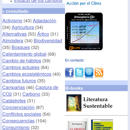
Impacto de los cambios
+ consultado
Activismo
(43)
Adaptación
(34)
Agricultura
(34)
Alternativas
(53)
Ártico
(31)
Atmósfera
(34)
Biodiversidad
(35)
Bosques
(32)
Calentamiento global
(68)
Cambio de hábitos
(39)
En contacto:
Cambios actuales
(64)
Cambios ecosistémicos
(40)
Cambios futuros
(35)
Campañas
(46)
Captura de
ⓔ-books
CO2
(31)
Carbono
(33)
Catástrofes
(31)
Concienciación
(87)
Conflictos sociales
(54)
Consecuencias
(104)
Consumismo
(32)