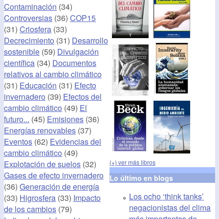
Contaminación
(34)
Controversias
(36)
COP15
(31)
Criosfera
(33)
Decrecimiento
(31)
Desarrollo
sostenible
(59)
Divulgación
científica
(34)
Documentos
relativos al cambio climático
(31)
Educación
(31)
Efecto
invernadero
(39)
Efectos del
cambio climático
(49)
El
futuro...
(45)
Emisiones
(36)
Energías renovables
(37)
Eventos
(62)
Evidencias del
cambio climático
(49)
(+) ver más libros
Explotación de suelos
(32)
Gases de efecto invernadero
Lo último en blogs
(36)
Generación de energía
Los ocho ‘think tanks’
(33)
Higrosfera
(33)
Impacto
negacionistas del clima
de los cambios
(79)
más importantes de