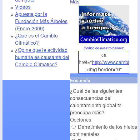
Más
Videos
Apuesta por la
Fundación Más Árboles
(Enero-2009)
¿Qué es el Cambio
Climático?
Código de nuestro banner
:
¿Opina que la actividad
<a
humana es causante del
href="
http://www.cambioclim
Cambio Climático?
<img border="0"
align="middle"
Encuesta
src="
http://www.cambioclim
¿Cuál de las siguientes
alt="CambioClimatico.org"
consecuencias del
/></a>
calentamiento global te
preocupa más?
Opciones
Derretimiento de los hielos
continentales