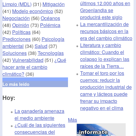
últimos 12.000 años en
Limpio (MDL)
(31)
Mitigación
Groenlandia se
(41)
Modelo económico
(52)
producirá este siglo
Negociación
(56)
Océanos
La mercantilización de
(48)
Opinión
(73)
Polémica
recursos básicos en la
(42)
Políticas
(64)
era del cambio climático
Predicciones
(60)
Psicología
Literatura y cambio
ambiental
(34)
Salud
(37)
climático: Cuando el
Soluciones
(38)
Tecnologías
colapso lo explican las
(42)
Vulnerabilidad
(51)
¿Qué
raíces de la Tierra…
hacer ante el cambio
Tomar el toro por los
climático?
(36)
cuernos: reducir la
Lo más leído
producción industrial de
carne y lácteos puede
Hoy:
frenar su impacto
negativo en el clima
La ganadería amenaza
el medio ambiente
Más
¿Cuál de las siguientes
consecuencias del