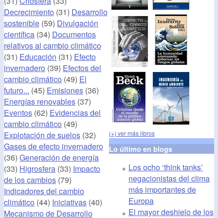
(31)
Criosfera
(33)
Decrecimiento
(31)
Desarrollo
sostenible
(59)
Divulgación
científica
(34)
Documentos
relativos al cambio climático
(31)
Educación
(31)
Efecto
invernadero
(39)
Efectos del
cambio climático
(49)
El
futuro...
(45)
Emisiones
(36)
Energías renovables
(37)
Eventos
(62)
Evidencias del
cambio climático
(49)
(+) ver más libros
Explotación de suelos
(32)
Gases de efecto invernadero
Lo último en blogs
(36)
Generación de energía
Los ocho ‘think tanks’
(33)
Higrosfera
(33)
Impacto
negacionistas del clima
de los cambios
(79)
más importantes de
Indicadores del cambio
Europa
climático
(44)
Iniciativas
(40)
El mayor deshielo de los
Mecanismo de Desarrollo