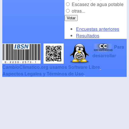
Escasez de agua potable
otras...
Encuestas anteriores
Resultados
Para
desarrollar
CambioClimatico.org usamos Software Libre
.
Aspectos Legales y Términos de Uso
.