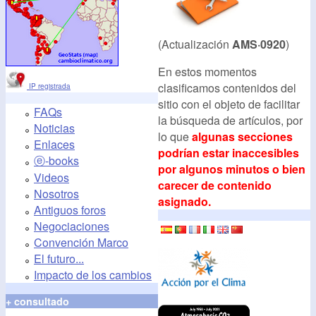
(Actualización
AMS·0920
)
En estos momentos
clasificamos contenidos del
IP registrada
sitio con el objeto de facilitar
FAQs
la búsqueda de artículos, por
Noticias
lo que
algunas secciones
Enlaces
podrían estar inaccesibles
ⓔ-books
por algunos minutos o bien
Videos
carecer de contenido
Nosotros
asignado.
Antiguos foros
Negociaciones
Convención Marco
El futuro...
Impacto de los cambios
+ consultado