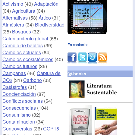
Activismo
(43)
Adaptación
(34)
Agricultura
(34)
Alternativas
(53)
Ártico
(31)
Atmósfera
(34)
Biodiversidad
(35)
Bosques
(32)
Calentamiento global
(68)
Cambio de hábitos
(39)
En contacto:
Cambios actuales
(64)
Cambios ecosistémicos
(40)
Cambios futuros
(35)
Campañas
(46)
Captura de
ⓔ-books
CO2
(31)
Carbono
(33)
Catástrofes
(31)
Concienciación
(87)
Conflictos sociales
(54)
Consecuencias
(104)
Consumismo
(32)
Contaminación
(34)
Controversias
(36)
COP15