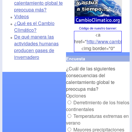
calentamiento global te
preocupa más?
Videos
¿Qué es el Cambio
Código de nuestro banner
:
Climático?
<a
De qué manera las
href="
http://www.cambioclim
actividades humanas
<img border="0"
producen gases de
align="middle"
invernadero
Encuesta
src="
http://www.cambioclim
¿Cuál de las siguientes
alt="CambioClimatico.org"
consecuencias del
/></a>
calentamiento global te
preocupa más?
Opciones
Derretimiento de los hielos
continentales
Temperaturas extremas en
verano
Mayores precipitaciones