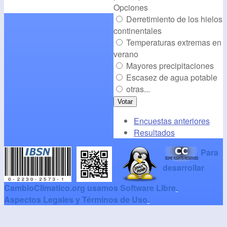
Opciones
Derretimiento de los hielos
continentales
Temperaturas extremas en
verano
Mayores precipitaciones
Escasez de agua potable
otras...
Encuestas anteriores
Resultados
Para
desarrollar
CambioClimatico.org usamos Software Libre
.
Aspectos Legales y Términos de Uso
.