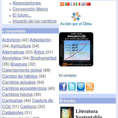
Negociaciones
Convención Marco
El futuro...
Impacto de los cambios
+ consultado
Activismo
(43)
Adaptación
(34)
Agricultura
(34)
Alternativas
(53)
Ártico
(31)
Atmósfera
(34)
Biodiversidad
(35)
Bosques
(32)
Calentamiento global
(68)
Cambio de hábitos
(39)
En contacto:
Cambios actuales
(64)
Cambios ecosistémicos
(40)
Cambios futuros
(35)
Campañas
(46)
Captura de
ⓔ-books
CO2
(31)
Carbono
(33)
Catástrofes
(31)