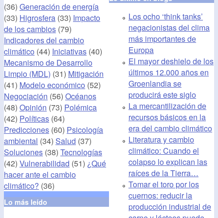
(36)
Generación de energía
Los ocho ‘think tanks’
(33)
Higrosfera
(33)
Impacto
negacionistas del clima
de los cambios
(79)
más importantes de
Indicadores del cambio
Europa
climático
(44)
Iniciativas
(40)
El mayor deshielo de los
Mecanismo de Desarrollo
últimos 12.000 años en
Limpio (MDL)
(31)
Mitigación
Groenlandia se
(41)
Modelo económico
(52)
producirá este siglo
Negociación
(56)
Océanos
La mercantilización de
(48)
Opinión
(73)
Polémica
recursos básicos en la
(42)
Políticas
(64)
era del cambio climático
Predicciones
(60)
Psicología
Literatura y cambio
ambiental
(34)
Salud
(37)
climático: Cuando el
Soluciones
(38)
Tecnologías
colapso lo explican las
(42)
Vulnerabilidad
(51)
¿Qué
raíces de la Tierra…
hacer ante el cambio
Tomar el toro por los
climático?
(36)
cuernos: reducir la
Lo más leído
producción industrial de
carne y lácteos puede