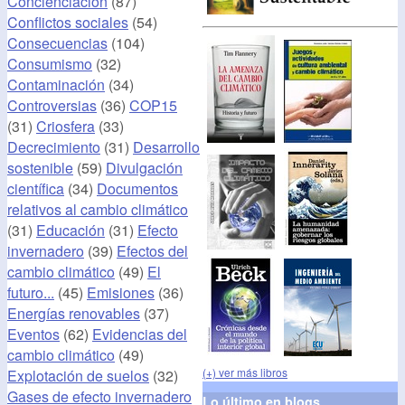
Concienciación
(87)
Conflictos sociales
(54)
Consecuencias
(104)
Consumismo
(32)
Contaminación
(34)
Controversias
(36)
COP15
(31)
Criosfera
(33)
Decrecimiento
(31)
Desarrollo
sostenible
(59)
Divulgación
científica
(34)
Documentos
relativos al cambio climático
(31)
Educación
(31)
Efecto
invernadero
(39)
Efectos del
cambio climático
(49)
El
futuro...
(45)
Emisiones
(36)
Energías renovables
(37)
Eventos
(62)
Evidencias del
cambio climático
(49)
(+) ver más libros
Explotación de suelos
(32)
Gases de efecto invernadero
Lo último en blogs