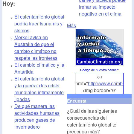
Hoy:
frenar su impacto
negativo en el clima
El calentamiento global
podría traer tsunamis y
Más
sismos
Merkel avisa en
Australia de que el
cambio climático no
respeta las fronteras
El cambio climático y la
Código de nuestro banner
:
Antártida
<a
El calentamiento global
href="
http://www.cambioclim
y la guerra: dos crisis
<img border="0"
mundiales íntimamente
align="middle"
ligadas
Encuesta
src="
http://www.cambioclim
De qué manera las
¿Cuál de las siguientes
alt="CambioClimatico.org"
actividades humanas
consecuencias del
/></a>
producen gases de
calentamiento global te
invernadero
preocupa más?