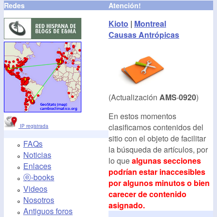
Redes
Atención!
Kioto
|
Montreal
Causas Antrópicas
(Actualización
AMS·0920
)
En estos momentos
clasificamos contenidos del
IP registrada
sitio con el objeto de facilitar
FAQs
la búsqueda de artículos, por
Noticias
lo que
algunas secciones
Enlaces
podrían estar inaccesibles
ⓔ-books
por algunos minutos o bien
Videos
carecer de contenido
Nosotros
asignado.
Antiguos foros