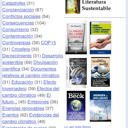
Catástrofes
(31)
Concienciación
(87)
Conflictos sociales
(54)
Consecuencias
(104)
Consumismo
(32)
Contaminación
(34)
Controversias
(36)
COP15
(31)
Criosfera
(33)
Decrecimiento
(31)
Desarrollo
sostenible
(59)
Divulgación
científica
(34)
Documentos
relativos al cambio climático
(31)
Educación
(31)
Efecto
invernadero
(39)
Efectos del
cambio climático
(49)
El
futuro...
(45)
Emisiones
(36)
Energías renovables
(37)
Eventos
(62)
Evidencias del
cambio climático
(49)
(+) ver más libros
Explotación de suelos
(32)