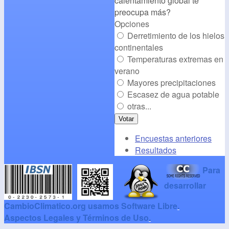
calentamiento global te
preocupa más?
Opciones
Derretimiento de los hielos
continentales
Temperaturas extremas en
verano
Mayores precipitaciones
Escasez de agua potable
otras...
Encuestas anteriores
Resultados
Para
desarrollar
CambioClimatico.org usamos Software Libre
.
Aspectos Legales y Términos de Uso
.