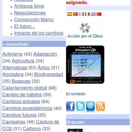
asignado.
Antiguos foros
Negociaciones
Convención Marco
El futuro...
Impacto de los cambios
+ consultado
Activismo
(43)
Adaptación
(34)
Agricultura
(34)
Alternativas
(53)
Ártico
(31)
Atmósfera
(34)
Biodiversidad
(35)
Bosques
(32)
Calentamiento global
(68)
Cambio de hábitos
(39)
En contacto:
Cambios actuales
(64)
Cambios ecosistémicos
(40)
Cambios futuros
(35)
Campañas
(46)
Captura de
ⓔ-books
CO2
(31)
Carbono
(33)