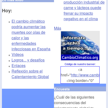
producción industrial de
carne y lácteos puede
Hoy:
frenar su impacto
negativo en el clima
El cambio climático
podría aumentar las
Más
muertes por olas de
calor y las
enfermedades
infecciosas en España
Videos
Logros... y desafíos
Código de nuestro banner
:
Enlaces
<a
Reflexión sobre el
href="
http://www.cambioclim
Calentamiento Global
<img border="0"
align="middle"
Encuesta
src="
http://www.cambioclim
¿Cuál de las siguientes
alt="CambioClimatico.org"
consecuencias del
/></a>