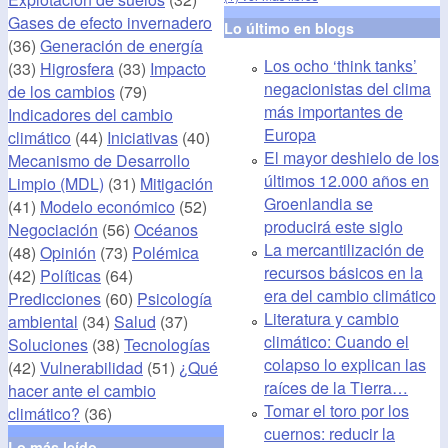
Gases de efecto invernadero
Lo último en blogs
(36)
Generación de energía
Los ocho ‘think tanks’
(33)
Higrosfera
(33)
Impacto
negacionistas del clima
de los cambios
(79)
más importantes de
Indicadores del cambio
Europa
climático
(44)
Iniciativas
(40)
El mayor deshielo de los
Mecanismo de Desarrollo
últimos 12.000 años en
Limpio (MDL)
(31)
Mitigación
Groenlandia se
(41)
Modelo económico
(52)
producirá este siglo
Negociación
(56)
Océanos
La mercantilización de
(48)
Opinión
(73)
Polémica
recursos básicos en la
(42)
Políticas
(64)
era del cambio climático
Predicciones
(60)
Psicología
Literatura y cambio
ambiental
(34)
Salud
(37)
climático: Cuando el
Soluciones
(38)
Tecnologías
colapso lo explican las
(42)
Vulnerabilidad
(51)
¿Qué
raíces de la Tierra…
hacer ante el cambio
Tomar el toro por los
climático?
(36)
cuernos: reducir la
Lo más leído