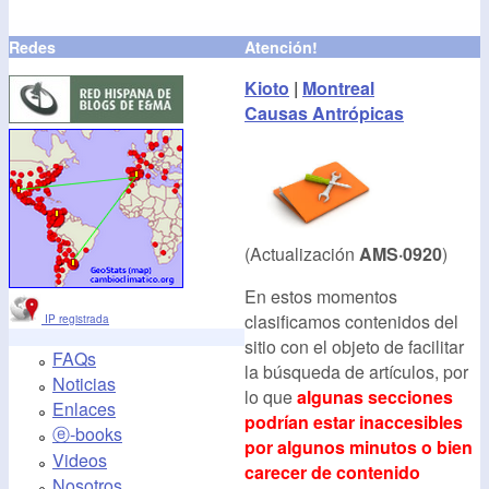
Redes
Atención!
Kioto
|
Montreal
Causas Antrópicas
(Actualización
AMS·0920
)
En estos momentos
clasificamos contenidos del
IP registrada
sitio con el objeto de facilitar
FAQs
la búsqueda de artículos, por
Noticias
lo que
algunas secciones
Enlaces
podrían estar inaccesibles
ⓔ-books
por algunos minutos o bien
Videos
carecer de contenido
Nosotros