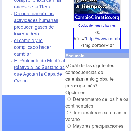
raíces de la Tierra…
De qué manera las
actividades humanas
Código de nuestro banner
:
producen gases de
<a
invernadero
href="
http://www.cambioclim
el cambio y lo
<img border="0"
complicado hacer
align="middle"
cambiar
Encuesta
src="
http://www.cambioclim
El Protocolo de Montreal
¿Cuál de las siguientes
alt="CambioClimatico.org"
relativo a las Sustancias
consecuencias del
/></a>
que Agotan la Capa de
calentamiento global te
Ozono
preocupa más?
Opciones
Derretimiento de los hielos
continentales
Temperaturas extremas en
verano
Mayores precipitaciones