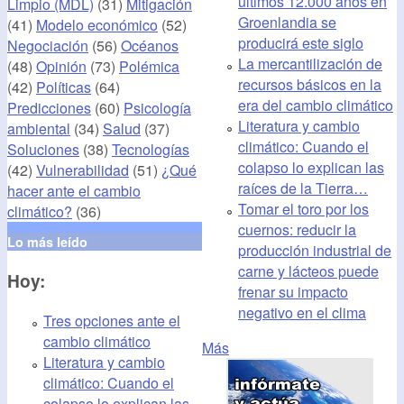
últimos 12.000 años en
Limpio (MDL)
(31)
Mitigación
Groenlandia se
(41)
Modelo económico
(52)
producirá este siglo
Negociación
(56)
Océanos
La mercantilización de
(48)
Opinión
(73)
Polémica
recursos básicos en la
(42)
Políticas
(64)
era del cambio climático
Predicciones
(60)
Psicología
Literatura y cambio
ambiental
(34)
Salud
(37)
climático: Cuando el
Soluciones
(38)
Tecnologías
colapso lo explican las
(42)
Vulnerabilidad
(51)
¿Qué
raíces de la Tierra…
hacer ante el cambio
Tomar el toro por los
climático?
(36)
cuernos: reducir la
Lo más leído
producción industrial de
carne y lácteos puede
Hoy:
frenar su impacto
negativo en el clima
Tres opciones ante el
cambio climático
Más
Literatura y cambio
climático: Cuando el
colapso lo explican las