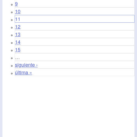
9
10
11
12
13
14
15
…
siguiente ›
última »