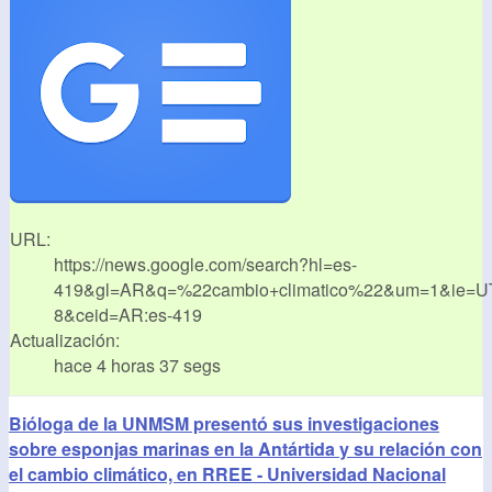
URL:
https://news.google.com/search?hl=es-
419&gl=AR&q=%22cambio+climatico%22&um=1&ie=U
8&ceid=AR:es-419
Actualización:
hace 4 horas 37 segs
Bióloga de la UNMSM presentó sus investigaciones
sobre esponjas marinas en la Antártida y su relación con
el cambio climático, en RREE - Universidad Nacional