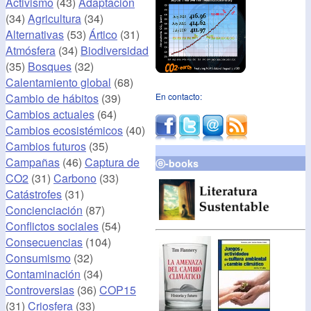
Activismo
(43)
Adaptación
(34)
Agricultura
(34)
Alternativas
(53)
Ártico
(31)
Atmósfera
(34)
Biodiversidad
(35)
Bosques
(32)
Calentamiento global
(68)
Cambio de hábitos
(39)
En contacto:
Cambios actuales
(64)
Cambios ecosistémicos
(40)
Cambios futuros
(35)
Campañas
(46)
Captura de
ⓔ-books
CO2
(31)
Carbono
(33)
Catástrofes
(31)
Concienciación
(87)
Conflictos sociales
(54)
Consecuencias
(104)
Consumismo
(32)
Contaminación
(34)
Controversias
(36)
COP15
(31)
Criosfera
(33)