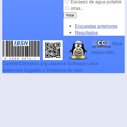
Escasez de agua potable
otras...
Encuestas anteriores
Resultados
Para
desarrollar
CambioClimatico.org usamos Software Libre
.
Aspectos Legales y Términos de Uso
.