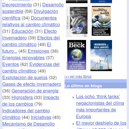
Decrecimiento
(31)
Desarrollo
sostenible
(59)
Divulgación
científica
(34)
Documentos
relativos al cambio climático
(31)
Educación
(31)
Efecto
invernadero
(39)
Efectos del
cambio climático
(49)
El
futuro...
(45)
Emisiones
(36)
Energías renovables
(37)
Eventos
(62)
Evidencias del
cambio climático
(49)
(+) ver más libros
Explotación de suelos
(32)
Gases de efecto invernadero
Lo último en blogs
(36)
Generación de energía
Los ocho ‘think tanks’
(33)
Higrosfera
(33)
Impacto
negacionistas del clima
de los cambios
(79)
más importantes de
Indicadores del cambio
Europa
climático
(44)
Iniciativas
(40)
El mayor deshielo de los
Mecanismo de Desarrollo