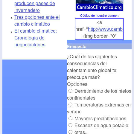
producen gases de
invernadero
Código de nuestro banner
:
Tres opciones ante el
<a
cambio climático
href="
http://www.cambioclim
El cambio climático:
<img border="0"
Cronología de
align="middle"
negociaciones
Encuesta
src="
http://www.cambioclim
¿Cuál de las siguientes
alt="CambioClimatico.org"
consecuencias del
/></a>
calentamiento global te
preocupa más?
Opciones
Derretimiento de los hielos
continentales
Temperaturas extremas en
verano
Mayores precipitaciones
Escasez de agua potable
otras...