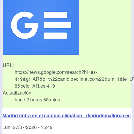
URL:
https://news.google.com/search?hl=es-
419&gl=AR&q=%22cambio+climatico%22&um=1&ie=U
8&ceid=AR:es-419
Actualización:
hace 2 horas 58 mins
Madrid entra en el cambio climático - diariodemallorca.es
Lun, 27/07/2026 - 15:49