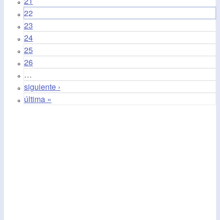
21
22
23
24
25
26
…
siguiente ›
última »