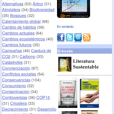
Alternativas
(53)
Ártico
(31)
Atmósfera
(34)
Biodiversidad
(35)
Bosques
(32)
Calentamiento global
(68)
Cambio de hábitos
(39)
En contacto:
Cambios actuales
(64)
Cambios ecosistémicos
(40)
Cambios futuros
(35)
Campañas
(46)
Captura de
ⓔ-books
CO2
(31)
Carbono
(33)
Catástrofes
(31)
Concienciación
(87)
Conflictos sociales
(54)
Consecuencias
(104)
Consumismo
(32)
Contaminación
(34)
Controversias
(36)
COP15
(31)
Criosfera
(33)
Decrecimiento
(31)
Desarrollo