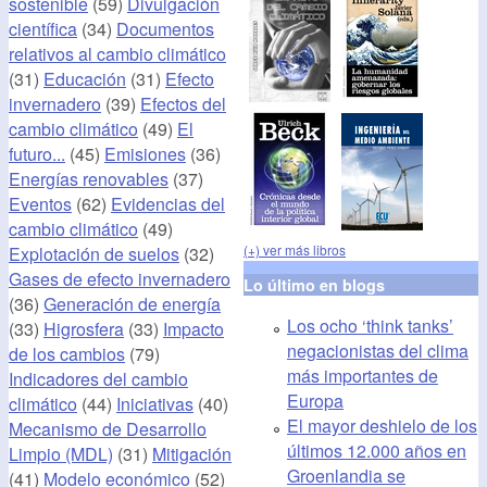
sostenible
(59)
Divulgación
científica
(34)
Documentos
relativos al cambio climático
(31)
Educación
(31)
Efecto
invernadero
(39)
Efectos del
cambio climático
(49)
El
futuro...
(45)
Emisiones
(36)
Energías renovables
(37)
Eventos
(62)
Evidencias del
cambio climático
(49)
(+) ver más libros
Explotación de suelos
(32)
Gases de efecto invernadero
Lo último en blogs
(36)
Generación de energía
Los ocho ‘think tanks’
(33)
Higrosfera
(33)
Impacto
negacionistas del clima
de los cambios
(79)
más importantes de
Indicadores del cambio
Europa
climático
(44)
Iniciativas
(40)
El mayor deshielo de los
Mecanismo de Desarrollo
últimos 12.000 años en
Limpio (MDL)
(31)
Mitigación
Groenlandia se
(41)
Modelo económico
(52)