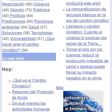
producirá este siglo
Negociación
(56)
Océanos
La mercantilización de
(48)
Opinión
(73)
Polémica
recursos básicos en la
(42)
Políticas
(64)
era del cambio climático
Predicciones
(60)
Psicología
Literatura y cambio
ambiental
(34)
Salud
(37)
climático: Cuando el
Soluciones
(38)
Tecnologías
colapso lo explican las
(42)
Vulnerabilidad
(51)
¿Qué
raíces de la Tierra…
hacer ante el cambio
Tomar el toro por los
climático?
(36)
cuernos: reducir la
Lo más leído
producción industrial de
carne y lácteos puede
Hoy:
frenar su impacto
negativo en el clima
¿Qué es el Cambio
Climático?
Más
Resumen del Protocolo
de Kyoto
De qué manera las
actividades humanas