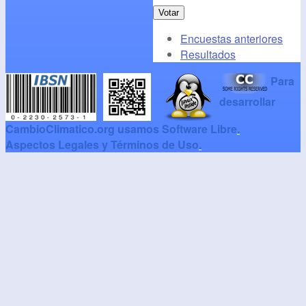
Encuestas anteriores
Resultados
Para
desarrollar
CambioClimatico.org usamos Software Libre
.
Aspectos Legales y Términos de Uso
.