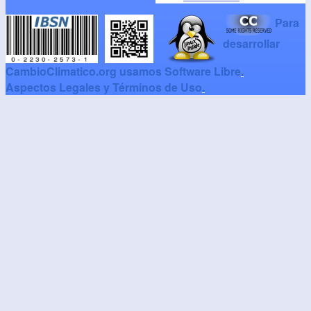
Para
desarrollar
CambioClimatico.org usamos Software Libre
.
Aspectos Legales y Términos de Uso
.