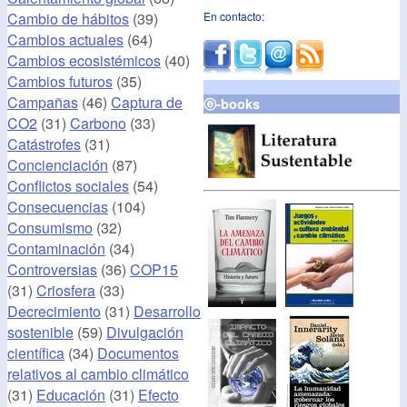
Cambio de hábitos
(39)
En contacto:
Cambios actuales
(64)
Cambios ecosistémicos
(40)
Cambios futuros
(35)
Campañas
(46)
Captura de
ⓔ-books
CO2
(31)
Carbono
(33)
Catástrofes
(31)
Concienciación
(87)
Conflictos sociales
(54)
Consecuencias
(104)
Consumismo
(32)
Contaminación
(34)
Controversias
(36)
COP15
(31)
Criosfera
(33)
Decrecimiento
(31)
Desarrollo
sostenible
(59)
Divulgación
científica
(34)
Documentos
relativos al cambio climático
(31)
Educación
(31)
Efecto