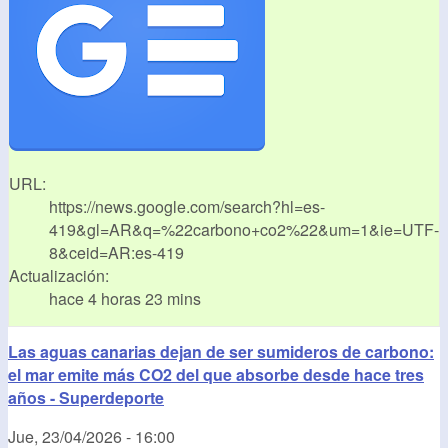
URL:
https://news.google.com/search?hl=es-
419&gl=AR&q=%22carbono+co2%22&um=1&ie=UTF-
8&ceid=AR:es-419
Actualización:
hace 4 horas 23 mins
Las aguas canarias dejan de ser sumideros de carbono:
el mar emite más CO2 del que absorbe desde hace tres
años - Superdeporte
Jue, 23/04/2026 - 16:00