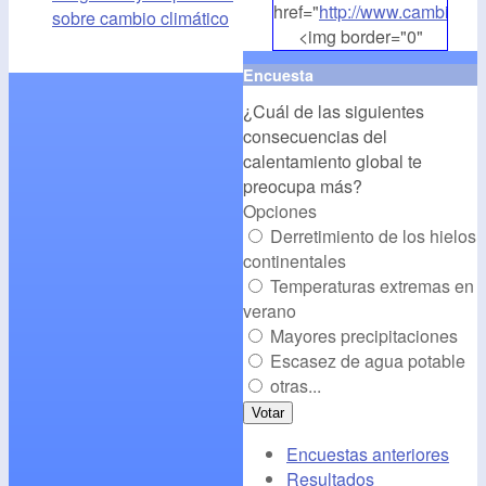
href="
http://www.cambioclim
sobre cambio climático
<img border="0"
align="middle"
Encuesta
src="
http://www.cambioclim
¿Cuál de las siguientes
alt="CambioClimatico.org"
consecuencias del
/></a>
calentamiento global te
preocupa más?
Opciones
Derretimiento de los hielos
continentales
Temperaturas extremas en
verano
Mayores precipitaciones
Escasez de agua potable
otras...
Encuestas anteriores
Resultados