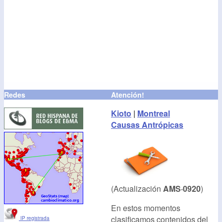
Redes
Atención!
Kioto
|
Montreal
Causas Antrópicas
(Actualización
AMS·0920
)
En estos momentos
clasificamos contenidos del
IP registrada