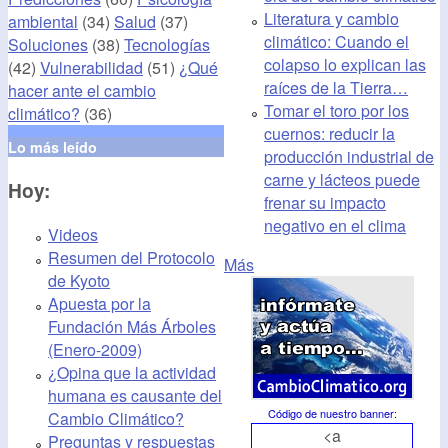
Literatura y cambio
ambiental
(34)
Salud
(37)
climático: Cuando el
Soluciones
(38)
Tecnologías
colapso lo explican las
(42)
Vulnerabilidad
(51)
¿Qué
raíces de la Tierra…
hacer ante el cambio
Tomar el toro por los
climático?
(36)
cuernos: reducir la
Lo más leído
producción industrial de
carne y lácteos puede
Hoy:
frenar su impacto
negativo en el clima
Videos
Resumen del Protocolo
Más
de Kyoto
Apuesta por la
Fundación Más Árboles
(Enero-2009)
¿Opina que la actividad
humana es causante del
Código de nuestro banner
:
Cambio Climático?
<a
Preguntas y respuestas