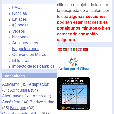
sitio con el objeto de facilitar
FAQs
la búsqueda de artículos, por
Noticias
lo que
algunas secciones
Enlaces
podrían estar inaccesibles
ⓔ-books
por algunos minutos o bien
Videos
carecer de contenido
Nosotros
asignado.
Antiguos foros
Negociaciones
Convención Marco
El futuro...
Impacto de los cambios
+ consultado
Activismo
(43)
Adaptación
(34)
Agricultura
(34)
Alternativas
(53)
Ártico
(31)
Atmósfera
(34)
Biodiversidad
(35)
Bosques
(32)
Calentamiento global
(68)