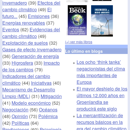
invernadero
(39)
Efectos del
cambio climático
(49)
El
futuro...
(45)
Emisiones
(36)
Energías renovables
(37)
Eventos
(62)
Evidencias del
cambio climático
(49)
(+) ver más libros
Explotación de suelos
(32)
Gases de efecto invernadero
Lo último en blogs
(36)
Generación de energía
Los ocho ‘think tanks’
(33)
Higrosfera
(33)
Impacto
negacionistas del clima
de los cambios
(79)
más importantes de
Indicadores del cambio
Europa
climático
(44)
Iniciativas
(40)
El mayor deshielo de los
Mecanismo de Desarrollo
últimos 12.000 años en
Limpio (MDL)
(31)
Mitigación
Groenlandia se
(41)
Modelo económico
(52)
producirá este siglo
Negociación
(56)
Océanos
La mercantilización de
(48)
Opinión
(73)
Polémica
recursos básicos en la
(42)
Políticas
(64)
era del cambio climático
Predicciones
(60)
Psicología