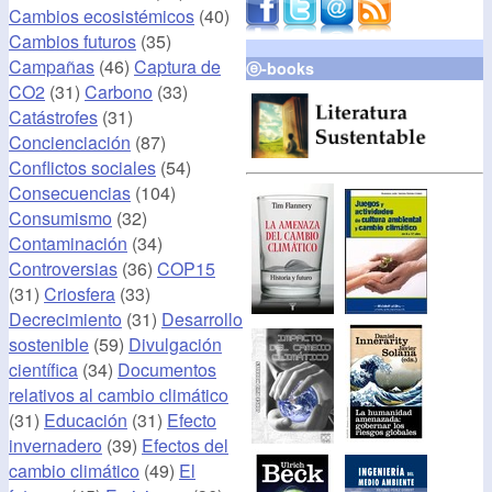
Cambios ecosistémicos
(40)
Cambios futuros
(35)
Campañas
(46)
Captura de
ⓔ-books
CO2
(31)
Carbono
(33)
Catástrofes
(31)
Concienciación
(87)
Conflictos sociales
(54)
Consecuencias
(104)
Consumismo
(32)
Contaminación
(34)
Controversias
(36)
COP15
(31)
Criosfera
(33)
Decrecimiento
(31)
Desarrollo
sostenible
(59)
Divulgación
científica
(34)
Documentos
relativos al cambio climático
(31)
Educación
(31)
Efecto
invernadero
(39)
Efectos del
cambio climático
(49)
El