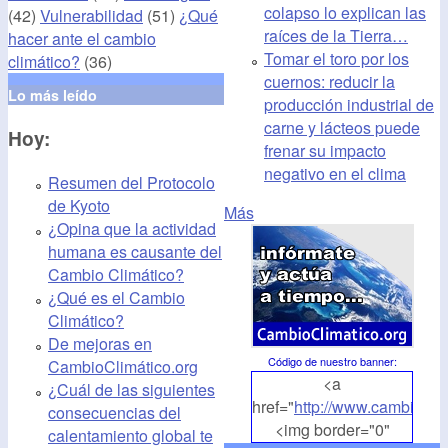
colapso lo explican las
(42)
Vulnerabilidad
(51)
¿Qué
raíces de la Tierra…
hacer ante el cambio
Tomar el toro por los
climático?
(36)
cuernos: reducir la
Lo más leído
producción industrial de
carne y lácteos puede
Hoy:
frenar su impacto
negativo en el clima
Resumen del Protocolo
de Kyoto
Más
¿Opina que la actividad
humana es causante del
Cambio Climático?
¿Qué es el Cambio
Climático?
De mejoras en
Código de nuestro banner
:
CambioClimático.org
<a
¿Cuál de las siguientes
href="
http://www.cambioclim
consecuencias del
<img border="0"
calentamiento global te