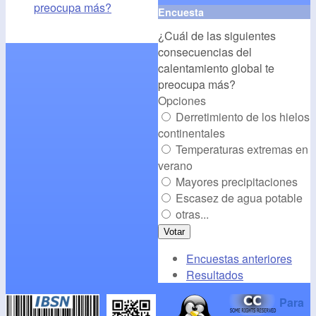
align="middle"
preocupa más?
Encuesta
src="
http://www.cambioclim
¿Cuál de las siguientes
alt="CambioClimatico.org"
consecuencias del
/></a>
calentamiento global te
preocupa más?
Opciones
Derretimiento de los hielos
continentales
Temperaturas extremas en
verano
Mayores precipitaciones
Escasez de agua potable
otras...
Encuestas anteriores
Resultados
Para