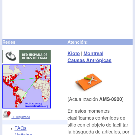
Redes
Atención!
Kioto
|
Montreal
Causas Antrópicas
(Actualización
AMS·0920
)
En estos momentos
clasificamos contenidos del
IP registrada
sitio con el objeto de facilitar
FAQs
la búsqueda de artículos, por
Noticias