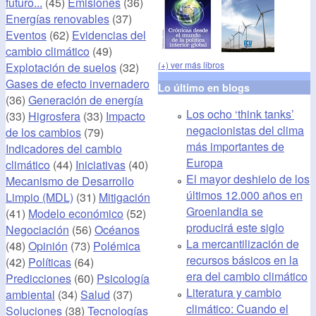
futuro...
(45)
Emisiones
(36)
Energías renovables
(37)
Eventos
(62)
Evidencias del
cambio climático
(49)
(+) ver más libros
Explotación de suelos
(32)
Gases de efecto invernadero
Lo último en blogs
(36)
Generación de energía
Los ocho ‘think tanks’
(33)
Higrosfera
(33)
Impacto
negacionistas del clima
de los cambios
(79)
más importantes de
Indicadores del cambio
Europa
climático
(44)
Iniciativas
(40)
El mayor deshielo de los
Mecanismo de Desarrollo
últimos 12.000 años en
Limpio (MDL)
(31)
Mitigación
Groenlandia se
(41)
Modelo económico
(52)
producirá este siglo
Negociación
(56)
Océanos
La mercantilización de
(48)
Opinión
(73)
Polémica
recursos básicos en la
(42)
Políticas
(64)
era del cambio climático
Predicciones
(60)
Psicología
Literatura y cambio
ambiental
(34)
Salud
(37)
climático: Cuando el
Soluciones
(38)
Tecnologías