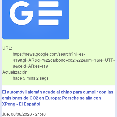
URL:
https://news.google.com/search?hl=es-
419&gl=AR&q=%22carbono+co2%22&um=1&ie=UTF-
8&ceid=AR:es-419
Actualización:
hace 5 mins 2 segs
El automóvil alemán acude al chino para cumplir con las
emisiones de CO2 en Europa: Porsche se alía con
XPeng - El Español
Jue, 06/08/2026 - 21:40