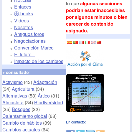
lo que
algunas secciones
Enlaces
podrían estar inaccesibles
ⓔ-books
por algunos minutos o bien
Videos
carecer de contenido
Nosotros
asignado.
Antiguos foros
Negociaciones
Convención Marco
El futuro...
Impacto de los cambios
+ consultado
Activismo
(43)
Adaptación
(34)
Agricultura
(34)
Alternativas
(53)
Ártico
(31)
Atmósfera
(34)
Biodiversidad
(35)
Bosques
(32)
Calentamiento global
(68)
Cambio de hábitos
(39)
En contacto:
Cambios actuales
(64)