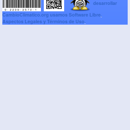
desarrollar
CambioClimatico.org usamos Software Libre
.
Aspectos Legales y Términos de Uso
.