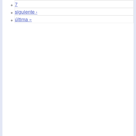
7
siguiente ›
última »