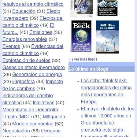
relativos al cambio climático
(31)
Educación
(31)
Efecto
invernadero
(39)
Efectos del
cambio climático
(49)
El
futuro...
(45)
Emisiones
(36)
Energías renovables
(37)
Eventos
(62)
Evidencias del
cambio climático
(49)
(+) ver más libros
Explotación de suelos
(32)
Gases de efecto invernadero
Lo último en blogs
(36)
Generación de energía
Los ocho ‘think tanks’
(33)
Higrosfera
(33)
Impacto
negacionistas del clima
de los cambios
(79)
más importantes de
Indicadores del cambio
Europa
climático
(44)
Iniciativas
(40)
El mayor deshielo de los
Mecanismo de Desarrollo
últimos 12.000 años en
Limpio (MDL)
(31)
Mitigación
Groenlandia se
(41)
Modelo económico
(52)
producirá este siglo
Negociación
(56)
Océanos
La mercantilización de