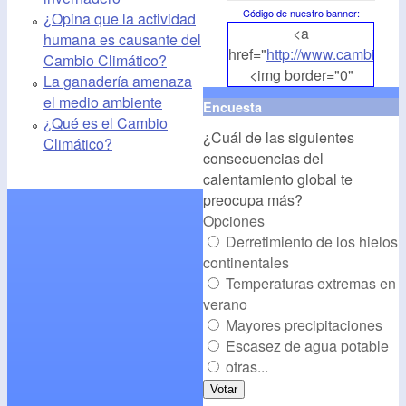
Código de nuestro banner
:
¿Opina que la actividad
<a
humana es causante del
href="
http://www.cambioclim
Cambio Climático?
<img border="0"
La ganadería amenaza
align="middle"
el medio ambiente
Encuesta
src="
http://www.cambioclim
¿Qué es el Cambio
¿Cuál de las siguientes
alt="CambioClimatico.org"
Climático?
consecuencias del
/></a>
calentamiento global te
preocupa más?
Opciones
Derretimiento de los hielos
continentales
Temperaturas extremas en
verano
Mayores precipitaciones
Escasez de agua potable
otras...