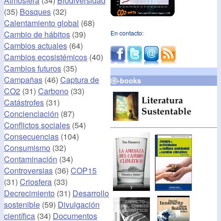
Atmósfera
(34)
Biodiversidad
(35)
Bosques
(32)
Calentamiento global
(68)
Cambio de hábitos
(39)
En contacto:
Cambios actuales
(64)
Cambios ecosistémicos
(40)
Cambios futuros
(35)
Campañas
(46)
Captura de
ⓔ-books
CO2
(31)
Carbono
(33)
Catástrofes
(31)
Concienciación
(87)
Conflictos sociales
(54)
Consecuencias
(104)
Consumismo
(32)
Contaminación
(34)
Controversias
(36)
COP15
(31)
Criosfera
(33)
Decrecimiento
(31)
Desarrollo
sostenible
(59)
Divulgación
científica
(34)
Documentos