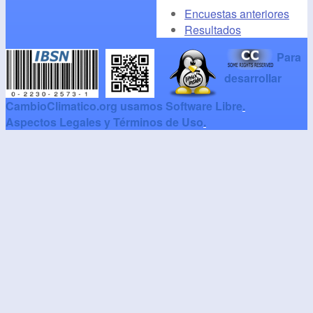
Encuestas anteriores
Resultados
Para
desarrollar
CambioClimatico.org usamos Software Libre
.
Aspectos Legales y Términos de Uso
.