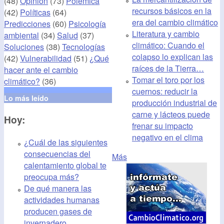
(48)
Opinión
(73)
Polémica
recursos básicos en la
(42)
Políticas
(64)
era del cambio climático
Predicciones
(60)
Psicología
Literatura y cambio
ambiental
(34)
Salud
(37)
climático: Cuando el
Soluciones
(38)
Tecnologías
colapso lo explican las
(42)
Vulnerabilidad
(51)
¿Qué
raíces de la Tierra…
hacer ante el cambio
Tomar el toro por los
climático?
(36)
cuernos: reducir la
Lo más leído
producción industrial de
carne y lácteos puede
Hoy:
frenar su impacto
negativo en el clima
¿Cuál de las siguientes
consecuencias del
Más
calentamiento global te
preocupa más?
De qué manera las
actividades humanas
producen gases de
invernadero