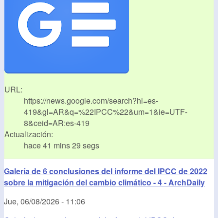
URL:
https://news.google.com/search?hl=es-
419&gl=AR&q=%22IPCC%22&um=1&ie=UTF-
8&ceid=AR:es-419
Actualización:
hace 41 mins 29 segs
Galería de 6 conclusiones del informe del IPCC de 2022
sobre la mitigación del cambio climático - 4 - ArchDaily
Jue, 06/08/2026 - 11:06