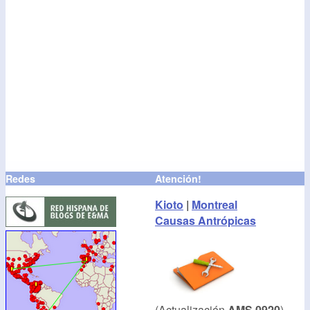
Redes
Atención!
Kioto
|
Montreal
Causas Antrópicas
(Actualización
AMS·0920
)