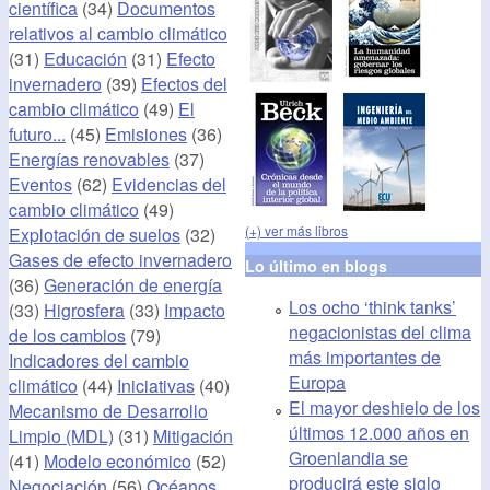
científica
(34)
Documentos
relativos al cambio climático
(31)
Educación
(31)
Efecto
invernadero
(39)
Efectos del
cambio climático
(49)
El
futuro...
(45)
Emisiones
(36)
Energías renovables
(37)
Eventos
(62)
Evidencias del
cambio climático
(49)
(+) ver más libros
Explotación de suelos
(32)
Gases de efecto invernadero
Lo último en blogs
(36)
Generación de energía
Los ocho ‘think tanks’
(33)
Higrosfera
(33)
Impacto
negacionistas del clima
de los cambios
(79)
más importantes de
Indicadores del cambio
Europa
climático
(44)
Iniciativas
(40)
El mayor deshielo de los
Mecanismo de Desarrollo
últimos 12.000 años en
Limpio (MDL)
(31)
Mitigación
Groenlandia se
(41)
Modelo económico
(52)
producirá este siglo
Negociación
(56)
Océanos