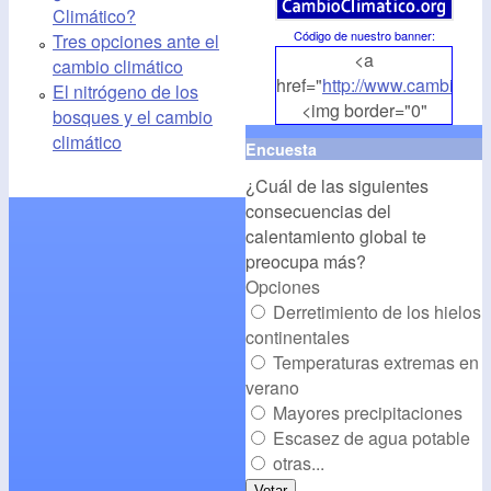
Climático?
Código de nuestro banner
:
Tres opciones ante el
<a
cambio climático
href="
http://www.cambioclim
El nitrógeno de los
<img border="0"
bosques y el cambio
align="middle"
climático
Encuesta
src="
http://www.cambioclim
¿Cuál de las siguientes
alt="CambioClimatico.org"
consecuencias del
/></a>
calentamiento global te
preocupa más?
Opciones
Derretimiento de los hielos
continentales
Temperaturas extremas en
verano
Mayores precipitaciones
Escasez de agua potable
otras...