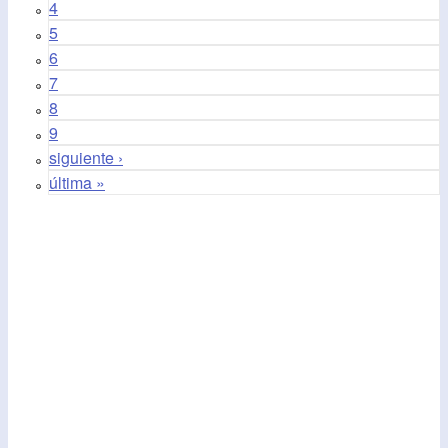
4
5
6
7
8
9
siguiente ›
última »