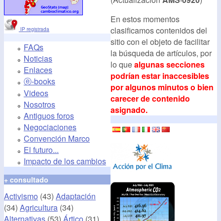
En estos momentos
clasificamos contenidos del
IP registrada
sitio con el objeto de facilitar
FAQs
la búsqueda de artículos, por
Noticias
lo que
algunas secciones
Enlaces
podrían estar inaccesibles
ⓔ-books
por algunos minutos o bien
Videos
carecer de contenido
Nosotros
asignado.
Antiguos foros
Negociaciones
Convención Marco
El futuro...
Impacto de los cambios
+ consultado
Activismo
(43)
Adaptación
(34)
Agricultura
(34)
Alternativas
(53)
Ártico
(31)