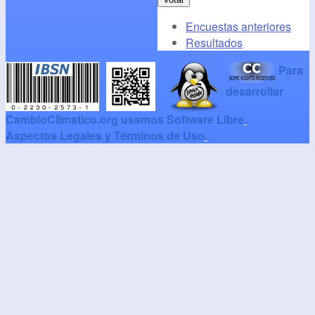
Encuestas anteriores
Resultados
Para
desarrollar
CambioClimatico.org usamos Software Libre
.
Aspectos Legales y Términos de Uso
.