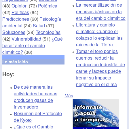
La mercantilización de
(48)
Opinión
(73)
Polémica
recursos básicos en la
(42)
Políticas
(64)
era del cambio climático
Predicciones
(60)
Psicología
Literatura y cambio
ambiental
(34)
Salud
(37)
climático: Cuando el
Soluciones
(38)
Tecnologías
colapso lo explican las
(42)
Vulnerabilidad
(51)
¿Qué
raíces de la Tierra…
hacer ante el cambio
Tomar el toro por los
climático?
(36)
cuernos: reducir la
Lo más leído
producción industrial de
carne y lácteos puede
Hoy:
frenar su impacto
negativo en el clima
De qué manera las
actividades humanas
Más
producen gases de
invernadero
Resumen del Protocolo
de Kyoto
¿Qué es el Cambio