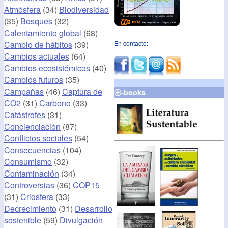
Atmósfera
(34)
Biodiversidad
(35)
Bosques
(32)
Calentamiento global
(68)
Cambio de hábitos
(39)
En contacto:
Cambios actuales
(64)
Cambios ecosistémicos
(40)
Cambios futuros
(35)
Campañas
(46)
Captura de
ⓔ-books
CO2
(31)
Carbono
(33)
Catástrofes
(31)
Concienciación
(87)
Conflictos sociales
(54)
Consecuencias
(104)
Consumismo
(32)
Contaminación
(34)
Controversias
(36)
COP15
(31)
Criosfera
(33)
Decrecimiento
(31)
Desarrollo
sostenible
(59)
Divulgación