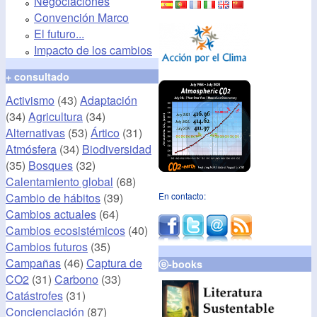
Negociaciones
Convención Marco
El futuro...
Impacto de los cambios
+ consultado
Activismo
(43)
Adaptación
(34)
Agricultura
(34)
Alternativas
(53)
Ártico
(31)
Atmósfera
(34)
Biodiversidad
(35)
Bosques
(32)
Calentamiento global
(68)
Cambio de hábitos
(39)
En contacto:
Cambios actuales
(64)
Cambios ecosistémicos
(40)
Cambios futuros
(35)
Campañas
(46)
Captura de
ⓔ-books
CO2
(31)
Carbono
(33)
Catástrofes
(31)
Concienciación
(87)