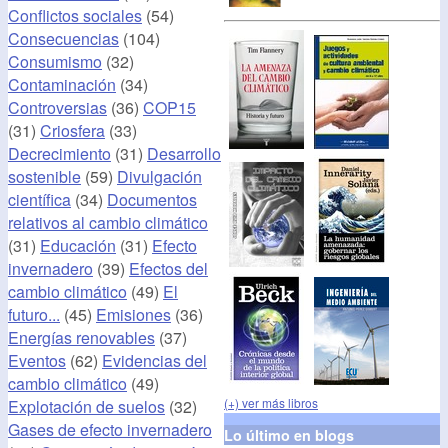
Conflictos sociales
(54)
Consecuencias
(104)
Consumismo
(32)
Contaminación
(34)
Controversias
(36)
COP15
(31)
Criosfera
(33)
Decrecimiento
(31)
Desarrollo
sostenible
(59)
Divulgación
científica
(34)
Documentos
relativos al cambio climático
(31)
Educación
(31)
Efecto
invernadero
(39)
Efectos del
cambio climático
(49)
El
futuro...
(45)
Emisiones
(36)
Energías renovables
(37)
Eventos
(62)
Evidencias del
cambio climático
(49)
(+) ver más libros
Explotación de suelos
(32)
Gases de efecto invernadero
Lo último en blogs