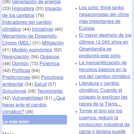
(36)
Generación de energía
Los ocho ‘think tanks’
(33)
Higrosfera
(33)
Impacto
negacionistas del clima
de los cambios
(79)
más importantes de
Indicadores del cambio
Europa
climático
(44)
Iniciativas
(40)
El mayor deshielo de los
Mecanismo de Desarrollo
últimos 12.000 años en
Limpio (MDL)
(31)
Mitigación
Groenlandia se
(41)
Modelo económico
(52)
producirá este siglo
Negociación
(56)
Océanos
La mercantilización de
(48)
Opinión
(73)
Polémica
recursos básicos en la
(42)
Políticas
(64)
era del cambio climático
Predicciones
(60)
Psicología
Literatura y cambio
ambiental
(34)
Salud
(37)
climático: Cuando el
Soluciones
(38)
Tecnologías
colapso lo explican las
(42)
Vulnerabilidad
(51)
¿Qué
raíces de la Tierra…
hacer ante el cambio
Tomar el toro por los
climático?
(36)
cuernos: reducir la
Lo más leído
producción industrial de
carne y lácteos puede