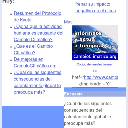
Hoy:
frenar su impacto
negativo en el clima
Resumen del Protocolo
de Kyoto
Más
¿Opina que la actividad
humana es causante del
Cambio Climático?
¿Qué es el Cambio
Climático?
De mejoras en
Código de nuestro banner
:
CambioClimático.org
<a
¿Cuál de las siguientes
href="
http://www.cambioclim
consecuencias del
<img border="0"
calentamiento global te
align="middle"
preocupa más?
Encuesta
src="
http://www.cambioclim
¿Cuál de las siguientes
alt="CambioClimatico.org"
consecuencias del
/></a>
calentamiento global te
preocupa más?