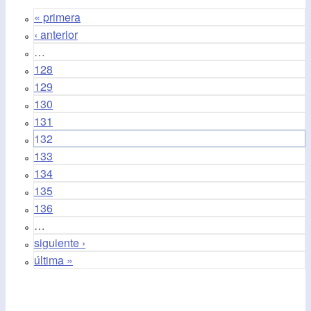
« primera
‹ anterior
…
128
129
130
131
132
133
134
135
136
…
siguiente ›
última »