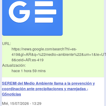
URL:
https://news.google.com/search?hl=es-
419&gl=AR&q=%22medio+ambiente%22&um=1&ie=UT
8&ceid=AR:es-419
Actualización:
hace 1 hora 59 mins
SEREMI del Medio Ambiente llama a la prevención y
coordinación ante precipitaciones y marejadas -
G5noticias
Mié, 15/07/2026 - 13:29