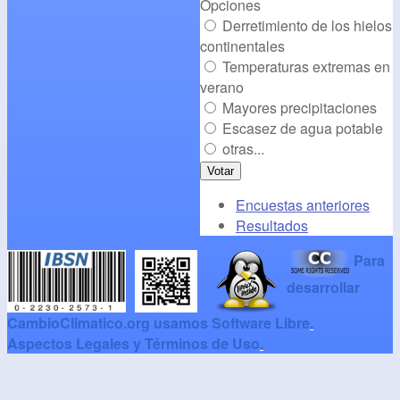
Opciones
Derretimiento de los hielos
continentales
Temperaturas extremas en
verano
Mayores precipitaciones
Escasez de agua potable
otras...
Encuestas anteriores
Resultados
Para
desarrollar
CambioClimatico.org usamos Software Libre
.
Aspectos Legales y Términos de Uso
.