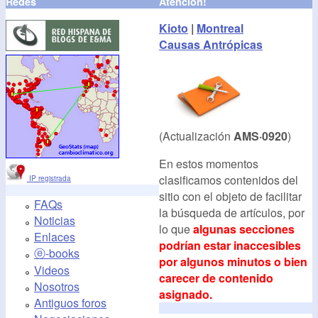
Redes
Atención!
Kioto
|
Montreal
Causas Antrópicas
(Actualización
AMS·0920
)
En estos momentos
clasificamos contenidos del
IP registrada
sitio con el objeto de facilitar
FAQs
la búsqueda de artículos, por
Noticias
lo que
algunas secciones
Enlaces
podrían estar inaccesibles
ⓔ-books
por algunos minutos o bien
Videos
carecer de contenido
Nosotros
asignado.
Antiguos foros