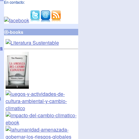
En contacto:
ⓔ-books
os
s