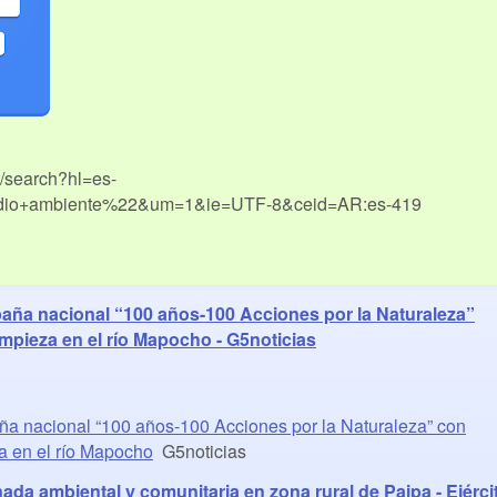
m/search?hl=es-
io+ambiente%22&um=1&ie=UTF-8&ceid=AR:es-419
ña nacional “100 años-100 Acciones por la Naturaleza”
mpieza en el río Mapocho - G5noticias
a nacional “100 años-100 Acciones por la Naturaleza” con
a en el río Mapocho
G5noticias
ada ambiental y comunitaria en zona rural de Paipa - Ejérci