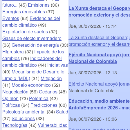
futuro...
(45)
Emisiones
(36)
La Xunta destaca el Geopar
Energías renovables
(37)
promoción exterior y el desa
Eventos
(62)
Evidencias del
cambio climático
(49)
Jue, 30/07/2026 - 13:14
Explotación de suelos
(32)
La Xunta destaca el Geoparqu
Gases de efecto invernadero
promoción exterior y el desar
(36)
Generación de energía
(33)
Higrosfera
(33)
Impacto de los
Ejército Nacional apoyó jorn
cambios
(79)
Indicadores del
Nacional de Colombia
cambio climático
(44)
Iniciativas
(40)
Mecanismo de Desarrollo
Jue, 30/07/2026 - 13:13
Limpio (MDL)
(31)
Mitigación
Ejército Nacional apoyó jorna
(41)
Modelo económico
(52)
Nacional de Colombia
Negociación
(56)
Océanos
(48)
Opinión
(73)
Polémica
(42)
Educación, medio ambiente 
Políticas
(64)
Predicciones
(60)
AntofaEmprende 2026 - mad
Psicología ambiental
(34)
Salud
(37)
Soluciones
(38)
Jue, 30/07/2026 - 13:06
Tecnologías
(42)
Vulnerabilidad