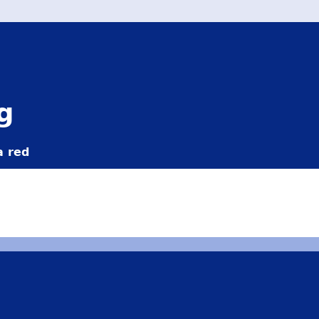
g
a red