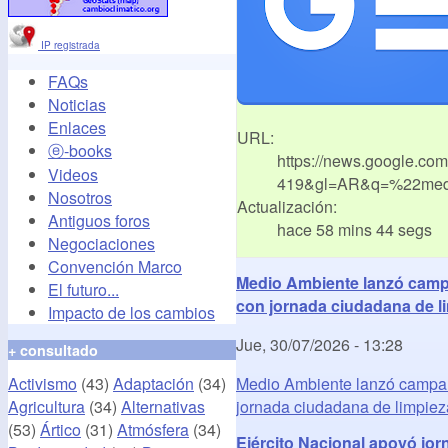
IP registrada
FAQs
Noticias
Enlaces
URL:
ⓔ-books
https://news.google.co
Videos
419&gl=AR&q=%22med
Nosotros
Actualización:
Antiguos foros
hace 58 mins 44 segs
Negociaciones
Convención Marco
Medio Ambiente lanzó campa
El futuro...
con jornada ciudadana de li
Impacto de los cambios
Jue, 30/07/2026 - 13:28
+ consultado
Activismo
(43)
Adaptación
(34)
Medio Ambiente lanzó campañ
Agricultura
(34)
Alternativas
jornada ciudadana de limpiez
(53)
Ártico
(31)
Atmósfera
(34)
Ejército Nacional apoyó jorn