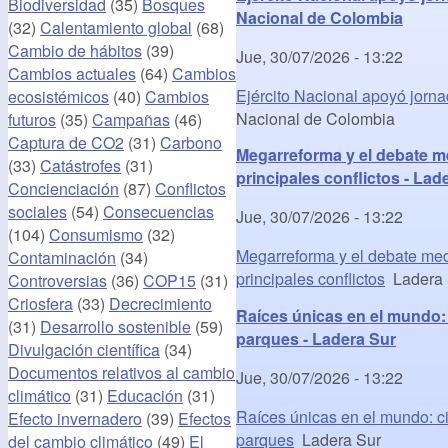
Biodiversidad
(35)
Bosques
Nacional de Colombia
(32)
Calentamiento global
(68)
Cambio de hábitos
(39)
Jue, 30/07/2026 - 13:22
Cambios actuales
(64)
Cambios
Ejército Nacional apoyó jorna
ecosistémicos
(40)
Cambios
Nacional de Colombia
futuros
(35)
Campañas
(46)
Captura de CO2
(31)
Carbono
Megarreforma y el debate me
(33)
Catástrofes
(31)
principales conflictos - Lad
Concienciación
(87)
Conflictos
sociales
(54)
Consecuencias
Jue, 30/07/2026 - 13:22
(104)
Consumismo
(32)
Megarreforma y el debate medi
Contaminación
(34)
principales conflictos
Ladera 
Controversias
(36)
COP15
(31)
Criosfera
(33)
Decrecimiento
Raíces únicas en el mundo:
(31)
Desarrollo sostenible
(59)
parques - Ladera Sur
Divulgación científica
(34)
Documentos relativos al cambio
Jue, 30/07/2026 - 13:22
climático
(31)
Educación
(31)
Raíces únicas en el mundo: c
Efecto invernadero
(39)
Efectos
parques
Ladera Sur
del cambio climático
(49)
El