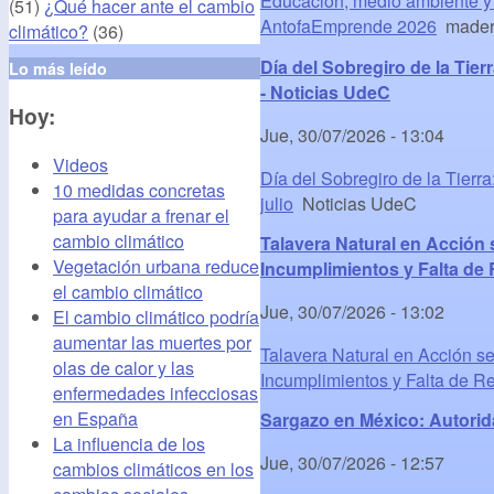
Educación, medio ambiente y 
(51)
¿Qué hacer ante el cambio
AntofaEmprende 2026
madero
climático?
(36)
Día del Sobregiro de la Tierr
Lo más leído
- Noticias UdeC
Hoy:
Jue, 30/07/2026 - 13:04
Videos
Día del Sobregiro de la Tierra
10 medidas concretas
julio
Noticias UdeC
para ayudar a frenar el
cambio climático
Talavera Natural en Acción 
Vegetación urbana reduce
Incumplimientos y Falta de 
el cambio climático
Jue, 30/07/2026 - 13:02
El cambio climático podría
aumentar las muertes por
Talavera Natural en Acción s
olas de calor y las
Incumplimientos y Falta de R
enfermedades infecciosas
en España
Sargazo en México: Autorid
La influencia de los
Jue, 30/07/2026 - 12:57
cambios climáticos en los