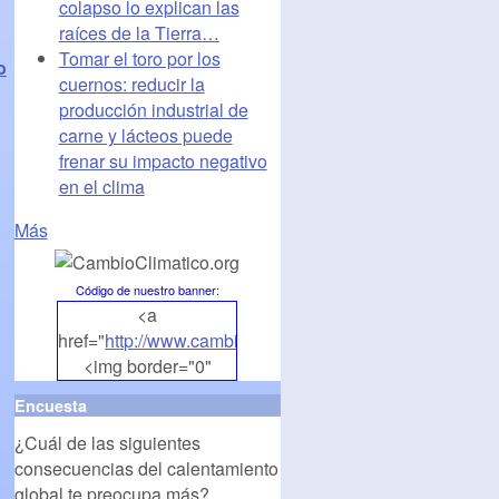
colapso lo explican las
raíces de la Tierra…
Tomar el toro por los
o
cuernos: reducir la
producción industrial de
carne y lácteos puede
frenar su impacto negativo
en el clima
Más
Código de nuestro banner
:
<a
href="
http://www.cambioclimatico.org
">
<img border="0"
align="middle"
Encuesta
src="
http://www.cambioclimatico.org/banners/banner1.
¿Cuál de las siguientes
alt="CambioClimatico.org"
consecuencias del calentamiento
/></a>
global te preocupa más?