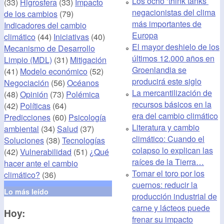
Los ocho ‘think tanks’
(33)
Higrosfera
(33)
Impacto
negacionistas del clima
de los cambios
(79)
más importantes de
Indicadores del cambio
Europa
climático
(44)
Iniciativas
(40)
El mayor deshielo de los
Mecanismo de Desarrollo
últimos 12.000 años en
Limpio (MDL)
(31)
Mitigación
Groenlandia se
(41)
Modelo económico
(52)
producirá este siglo
Negociación
(56)
Océanos
La mercantilización de
(48)
Opinión
(73)
Polémica
recursos básicos en la
(42)
Políticas
(64)
era del cambio climático
Predicciones
(60)
Psicología
Literatura y cambio
ambiental
(34)
Salud
(37)
climático: Cuando el
Soluciones
(38)
Tecnologías
colapso lo explican las
(42)
Vulnerabilidad
(51)
¿Qué
raíces de la Tierra…
hacer ante el cambio
Tomar el toro por los
climático?
(36)
cuernos: reducir la
Lo más leído
producción industrial de
carne y lácteos puede
Hoy:
frenar su impacto