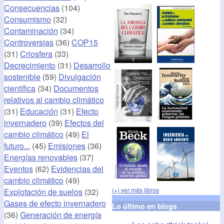
Consecuencias
(104)
Consumismo
(32)
Contaminación
(34)
Controversias
(36)
COP15
(31)
Criosfera
(33)
Decrecimiento
(31)
Desarrollo
sostenible
(59)
Divulgación
científica
(34)
Documentos
relativos al cambio climático
(31)
Educación
(31)
Efecto
invernadero
(39)
Efectos del
cambio climático
(49)
El
futuro...
(45)
Emisiones
(36)
Energías renovables
(37)
Eventos
(62)
Evidencias del
cambio climático
(49)
(+) ver más libros
Explotación de suelos
(32)
Gases de efecto invernadero
Lo último en blogs
(36)
Generación de energía