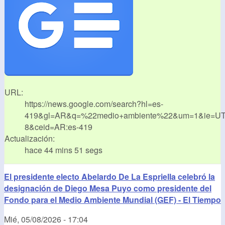
URL:
https://news.google.com/search?hl=es-
419&gl=AR&q=%22medio+ambiente%22&um=1&ie=UT
8&ceid=AR:es-419
Actualización:
hace 44 mins 51 segs
El presidente electo Abelardo De La Espriella celebró la
designación de Diego Mesa Puyo como presidente del
Fondo para el Medio Ambiente Mundial (GEF) - El Tiempo
Mié, 05/08/2026 - 17:04