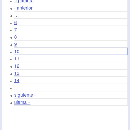
« primera
‹ anterior
…
6
7
8
9
10
11
12
13
14
…
siguiente ›
última »