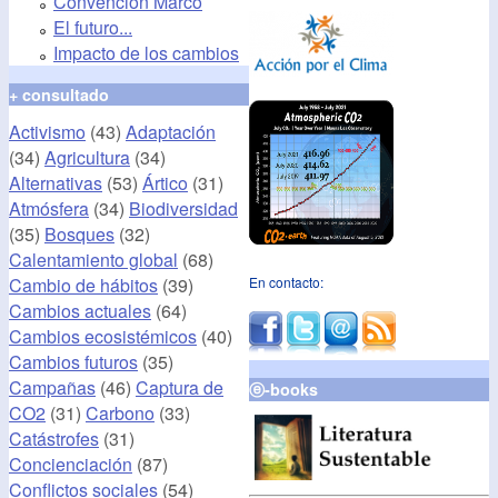
Convención Marco
El futuro...
Impacto de los cambios
+ consultado
Activismo
(43)
Adaptación
(34)
Agricultura
(34)
Alternativas
(53)
Ártico
(31)
Atmósfera
(34)
Biodiversidad
(35)
Bosques
(32)
Calentamiento global
(68)
Cambio de hábitos
(39)
En contacto:
Cambios actuales
(64)
Cambios ecosistémicos
(40)
Cambios futuros
(35)
Campañas
(46)
Captura de
ⓔ-books
CO2
(31)
Carbono
(33)
Catástrofes
(31)
Concienciación
(87)
Conflictos sociales
(54)