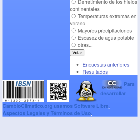
Derretimiento de los hielos
continentales
Temperaturas extremas en
verano
Mayores precipitaciones
Escasez de agua potable
otras...
Encuestas anteriores
Resultados
Para
desarrollar
CambioClimatico.org usamos Software Libre
.
Aspectos Legales y Términos de Uso
.