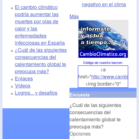
negativo en el clima
El cambio climático
podría aumentar las
Más
muertes por olas de
calor y las
enfermedades
infecciosas en España
¿Cuál de las siguientes
consecuencias del
Código de nuestro banner
:
calentamiento global te
<a
preocupa más?
href="
http://www.cambioclim
Enlaces
<img border="0"
Videos
align="middle"
Logros... y desafíos
Encuesta
src="
http://www.cambioclim
¿Cuál de las siguientes
alt="CambioClimatico.org"
consecuencias del
/></a>
calentamiento global te
preocupa más?
Opciones