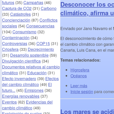
futuros
(35)
Campañas
(46)
Desconocer los oc
Captura de CO2
(31)
Carbono
climático, afirma 
(33)
Catástrofes
(31)
Concienciación
(87)
Conflictos
sociales
(54)
Consecuencias
Enviado por
Jano Navarro
el
(104)
Consumismo
(32)
Contaminación
(34)
El desconocimiento de cómo f
Controversias
(36)
COP15
(31)
el cambio climático con garan
Criosfera
(33)
Decrecimiento
Canaria, Luis Cana, en el ma
(31)
Desarrollo sostenible
(59)
Temas relacionados:
Divulgación científica
(34)
Documentos relativos al cambio
Higrosfera
climático
(31)
Educación
(31)
Océanos
Efecto invernadero
(39)
Efectos
del cambio climático
(49)
El
Leer más
futuro...
(45)
Emisiones
(36)
Inicie sesión
para comen
Energías renovables
(37)
Eventos
(62)
Evidencias del
cambio climático
(49)
Los mares se acid
Explotación de suelos
(32)