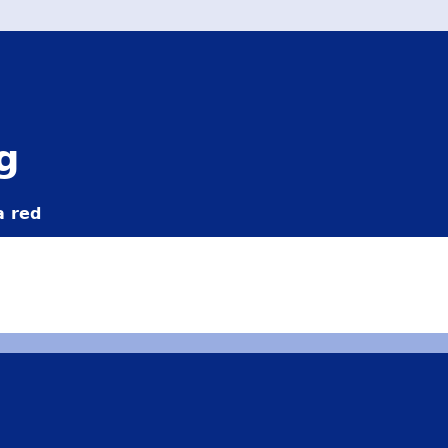
g
a red