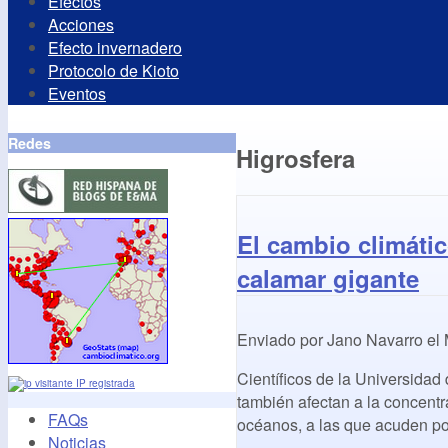
Efectos
Acciones
Efecto invernadero
Protocolo de Kioto
Eventos
Redes
Higrosfera
El cambio climáti
calamar gigante
Enviado por
Jano Navarro
el
Científicos de la Universida
IP registrada
también afectan a la concentr
FAQs
océanos, a las que acuden po
Noticias