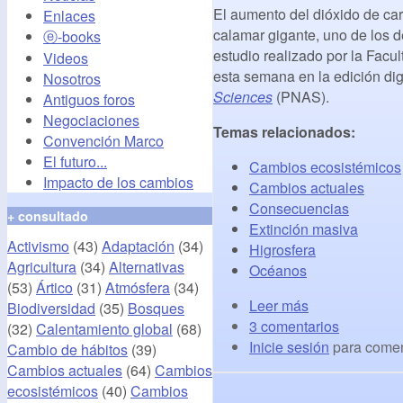
El aumento del dióxido de car
Enlaces
calamar gigante, uno de los 
ⓔ-books
estudio realizado por la Facu
Videos
esta semana en la edición digi
Nosotros
Sciences
(PNAS).
Antiguos foros
Negociaciones
Temas relacionados:
Convención Marco
El futuro...
Cambios ecosistémicos
Impacto de los cambios
Cambios actuales
Consecuencias
+ consultado
Extinción masiva
Activismo
(43)
Adaptación
(34)
Higrosfera
Agricultura
(34)
Alternativas
Océanos
(53)
Ártico
(31)
Atmósfera
(34)
Leer más
Biodiversidad
(35)
Bosques
3 comentarios
(32)
Calentamiento global
(68)
Inicie sesión
para comen
Cambio de hábitos
(39)
Cambios actuales
(64)
Cambios
ecosistémicos
(40)
Cambios