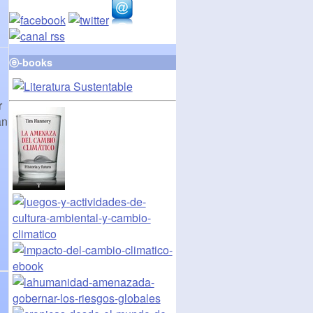
ⓔ-books
r
an