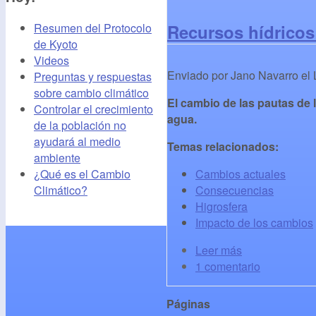
Recursos hídricos
Resumen del Protocolo
de Kyoto
Videos
Enviado por
Jano Navarro
el
Preguntas y respuestas
sobre cambio climático
El cambio de las pautas de 
Controlar el crecimiento
agua.
de la población no
ayudará al medio
Temas relacionados:
ambiente
Cambios actuales
¿Qué es el Cambio
Consecuencias
Climático?
Higrosfera
Impacto de los cambios
Leer más
1 comentario
Páginas