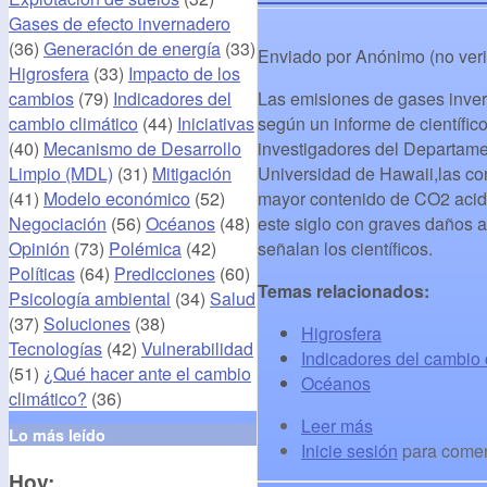
Gases de efecto invernadero
(36)
Generación de energía
(33)
Enviado por
Anónimo (no veri
Higrosfera
(33)
Impacto de los
cambios
(79)
Indicadores del
Las emisiones de gases inver
cambio climático
(44)
Iniciativas
según un informe de científic
(40)
Mecanismo de Desarrollo
investigadores del Departamen
Limpio (MDL)
(31)
Mitigación
Universidad de Hawaii,las co
(41)
Modelo económico
(52)
mayor contenido de CO2 acidi
Negociación
(56)
Océanos
(48)
este siglo con graves daños a
Opinión
(73)
Polémica
(42)
señalan los científicos.
Políticas
(64)
Predicciones
(60)
Temas relacionados:
Psicología ambiental
(34)
Salud
(37)
Soluciones
(38)
Higrosfera
Tecnologías
(42)
Vulnerabilidad
Indicadores del cambio 
(51)
¿Qué hacer ante el cambio
Océanos
climático?
(36)
Leer más
Lo más leído
Inicie sesión
para comen
Hoy: