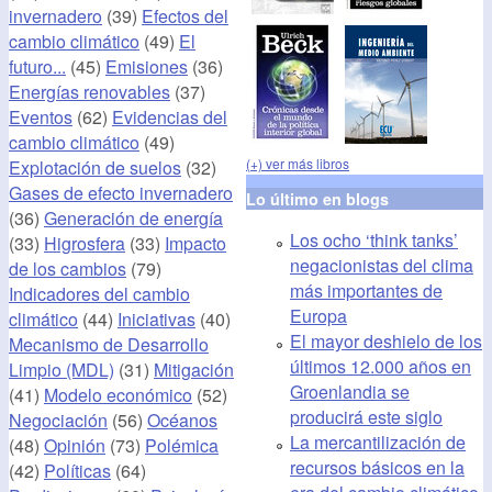
invernadero
(39)
Efectos del
cambio climático
(49)
El
futuro...
(45)
Emisiones
(36)
Energías renovables
(37)
Eventos
(62)
Evidencias del
cambio climático
(49)
(+) ver más libros
Explotación de suelos
(32)
Gases de efecto invernadero
Lo último en blogs
(36)
Generación de energía
Los ocho ‘think tanks’
(33)
Higrosfera
(33)
Impacto
negacionistas del clima
de los cambios
(79)
más importantes de
Indicadores del cambio
Europa
climático
(44)
Iniciativas
(40)
El mayor deshielo de los
Mecanismo de Desarrollo
últimos 12.000 años en
Limpio (MDL)
(31)
Mitigación
Groenlandia se
(41)
Modelo económico
(52)
producirá este siglo
Negociación
(56)
Océanos
La mercantilización de
(48)
Opinión
(73)
Polémica
recursos básicos en la
(42)
Políticas
(64)