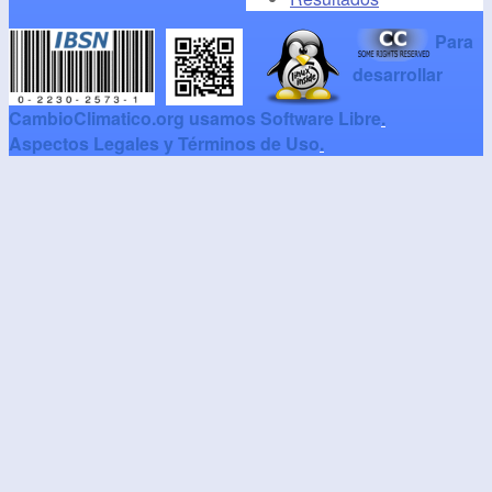
Para
desarrollar
CambioClimatico.org usamos Software Libre
.
Aspectos Legales y Términos de Uso
.