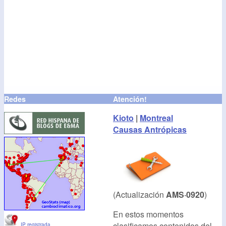
Redes
Atención!
Kioto
|
Montreal
Causas Antrópicas
(Actualización
AMS·0920
)
En estos momentos
clasificamos contenidos del
IP registrada