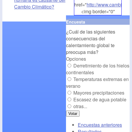
href="
http://www.cambioclim
Cambio Climático?
<img border="0"
align="middle"
Encuesta
src="
http://www.cambioclim
¿Cuál de las siguientes
alt="CambioClimatico.org"
consecuencias del
/></a>
calentamiento global te
preocupa más?
Opciones
Derretimiento de los hielos
continentales
Temperaturas extremas en
verano
Mayores precipitaciones
Escasez de agua potable
otras...
Encuestas anteriores
Resultados