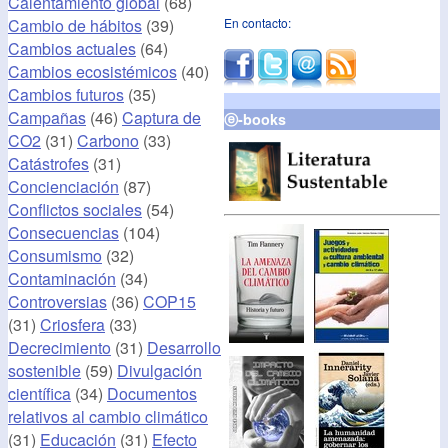
Calentamiento global
(68)
Cambio de hábitos
(39)
En contacto:
Cambios actuales
(64)
Cambios ecosistémicos
(40)
Cambios futuros
(35)
Campañas
(46)
Captura de
ⓔ-books
CO2
(31)
Carbono
(33)
Catástrofes
(31)
Concienciación
(87)
Conflictos sociales
(54)
Consecuencias
(104)
Consumismo
(32)
Contaminación
(34)
Controversias
(36)
COP15
(31)
Criosfera
(33)
Decrecimiento
(31)
Desarrollo
sostenible
(59)
Divulgación
científica
(34)
Documentos
relativos al cambio climático
(31)
Educación
(31)
Efecto