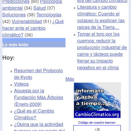
era del cambio climático
Predicciones
(60)
Psicología
Literatura y cambio
ambiental
(34)
Salud
(37)
climático: Cuando el
Soluciones
(38)
Tecnologías
colapso lo explican las
(42)
Vulnerabilidad
(51)
¿Qué
raíces de la Tierra…
hacer ante el cambio
Tomar el toro por los
climático?
(36)
cuernos: reducir la
Lo más leído
producción industrial de
carne y lácteos puede
Hoy:
frenar su impacto
negativo en el clima
Resumen del Protocolo
de Kyoto
Más
Videos
Apuesta por la
Fundación Más Árboles
(Enero-2009)
¿Qué es el Cambio
Climático?
Código de nuestro banner
:
¿Opina que la actividad
<a
humana es causante del