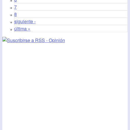
7
8
siguiente ›
última »