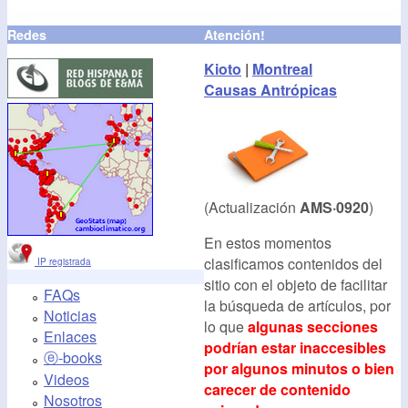
Redes
Atención!
Kioto
|
Montreal
Causas Antrópicas
(Actualización
AMS·0920
)
En estos momentos
clasificamos contenidos del
IP registrada
sitio con el objeto de facilitar
FAQs
la búsqueda de artículos, por
Noticias
lo que
algunas secciones
Enlaces
podrían estar inaccesibles
ⓔ-books
por algunos minutos o bien
Videos
carecer de contenido
Nosotros