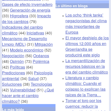
Gases de efecto invernadero
Lo último en blogs
(36)
Generación de energía
Los ocho ‘think tanks’
(33)
Higrosfera
(33)
Impacto
negacionistas del clima
de los cambios
(79)
más importantes de
Indicadores del cambio
Europa
climático
(44)
Iniciativas
(40)
El mayor deshielo de los
Mecanismo de Desarrollo
últimos 12.000 años en
Limpio (MDL)
(31)
Mitigación
Groenlandia se
(41)
Modelo económico
(52)
producirá este siglo
Negociación
(56)
Océanos
La mercantilización de
(48)
Opinión
(73)
Polémica
recursos básicos en la
(42)
Políticas
(64)
era del cambio climático
Predicciones
(60)
Psicología
Literatura y cambio
ambiental
(34)
Salud
(37)
climático: Cuando el
Soluciones
(38)
Tecnologías
colapso lo explican las
(42)
Vulnerabilidad
(51)
¿Qué
raíces de la Tierra…
hacer ante el cambio
Tomar el toro por los
climático?
(36)
cuernos: reducir la
Lo más leído