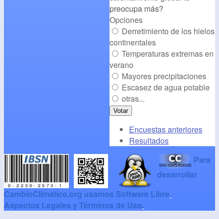
preocupa más?
Opciones
Derretimiento de los hielos
continentales
Temperaturas extremas en
verano
Mayores precipitaciones
Escasez de agua potable
otras...
Encuestas anteriores
Resultados
Para
desarrollar
CambioClimatico.org usamos Software Libre
.
Aspectos Legales y Términos de Uso
.