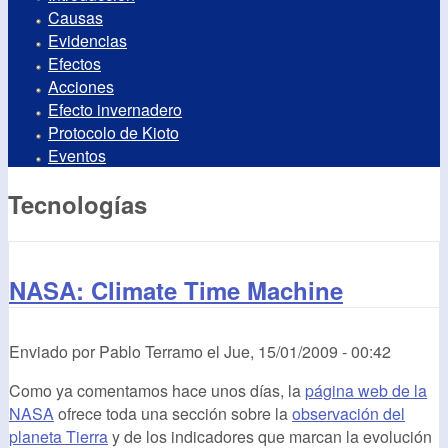
Causas
Evidencias
Efectos
Acciones
Efecto invernadero
Protocolo de Kioto
Eventos
Tecnologías
NASA: Climate Time Machine
Enviado por
Pablo Terramo
el
Jue, 15/01/2009 - 00:42
Como ya comentamos hace unos días, la
página
web
de la
NASA
ofrece toda una sección sobre la
observación del
planeta Tierra
y de los indicadores que marcan la evolución