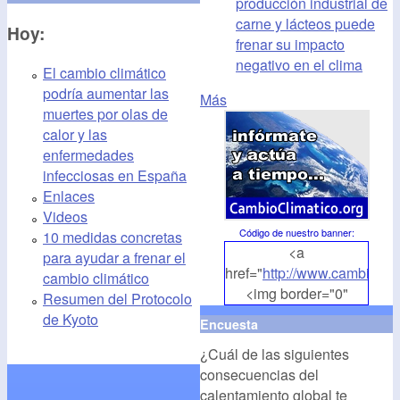
producción industrial de
carne y lácteos puede
Hoy:
frenar su impacto
negativo en el clima
El cambio climático
podría aumentar las
Más
muertes por olas de
calor y las
enfermedades
infecciosas en España
Enlaces
Videos
Código de nuestro banner
:
10 medidas concretas
<a
para ayudar a frenar el
href="
http://www.cambioclim
cambio climático
<img border="0"
Resumen del Protocolo
align="middle"
de Kyoto
Encuesta
src="
http://www.cambioclim
¿Cuál de las siguientes
alt="CambioClimatico.org"
consecuencias del
/></a>
calentamiento global te