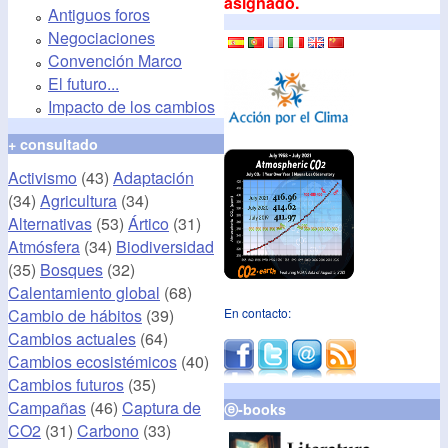
asignado.
Antiguos foros
Negociaciones
Convención Marco
El futuro...
Impacto de los cambios
+ consultado
Activismo
(43)
Adaptación
(34)
Agricultura
(34)
Alternativas
(53)
Ártico
(31)
Atmósfera
(34)
Biodiversidad
(35)
Bosques
(32)
Calentamiento global
(68)
Cambio de hábitos
(39)
En contacto:
Cambios actuales
(64)
Cambios ecosistémicos
(40)
Cambios futuros
(35)
Campañas
(46)
Captura de
ⓔ-books
CO2
(31)
Carbono
(33)