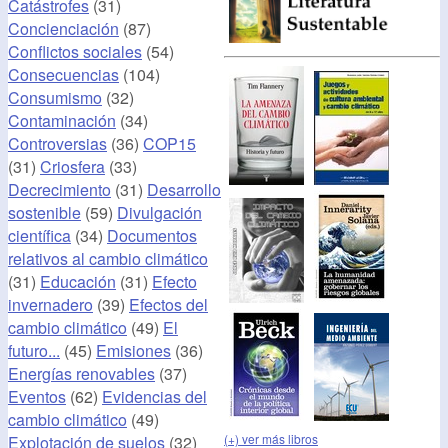
Catástrofes
(31)
Concienciación
(87)
Conflictos sociales
(54)
Consecuencias
(104)
Consumismo
(32)
Contaminación
(34)
Controversias
(36)
COP15
(31)
Criosfera
(33)
Decrecimiento
(31)
Desarrollo
sostenible
(59)
Divulgación
científica
(34)
Documentos
relativos al cambio climático
(31)
Educación
(31)
Efecto
invernadero
(39)
Efectos del
cambio climático
(49)
El
futuro...
(45)
Emisiones
(36)
Energías renovables
(37)
Eventos
(62)
Evidencias del
cambio climático
(49)
(+) ver más libros
Explotación de suelos
(32)