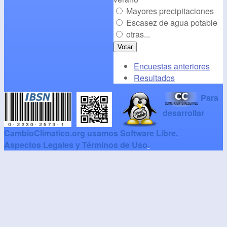
Mayores precipitaciones
Escasez de agua potable
otras...
Encuestas anteriores
Resultados
Para
desarrollar
CambioClimatico.org usamos Software Libre
.
Aspectos Legales y Términos de Uso
.