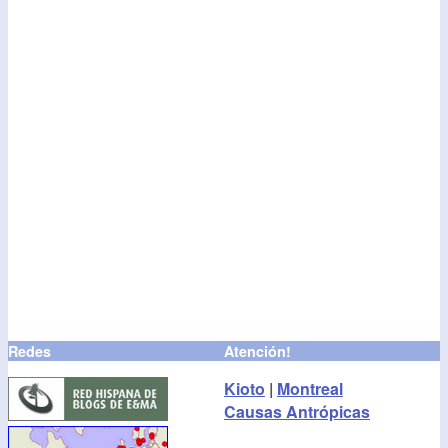
Redes
Atención!
Kioto
|
Montreal
Causas Antrópicas