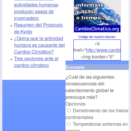
actividades humanas
producen gases de
invernadero
Resumen del Protocolo
de Kyoto
Código de nuestro banner
:
¿Opina que la actividad
<a
humana es causante del
href="
http://www.cambioclim
Cambio Climático?
<img border="0"
Tres opciones ante el
align="middle"
cambio climático
Encuesta
src="
http://www.cambioclim
¿Cuál de las siguientes
alt="CambioClimatico.org"
consecuencias del
/></a>
calentamiento global te
preocupa más?
Opciones
Derretimiento de los hielos
continentales
Temperaturas extremas en
verano