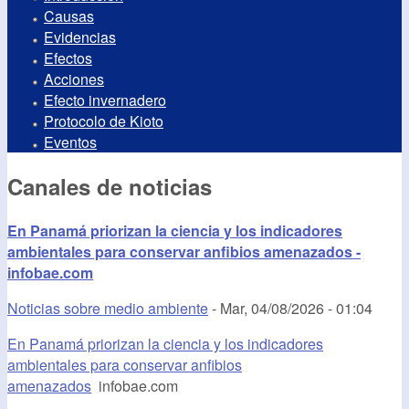
Causas
Evidencias
Efectos
Acciones
Efecto invernadero
Protocolo de Kioto
Eventos
Canales de noticias
En Panamá priorizan la ciencia y los indicadores
ambientales para conservar anfibios amenazados -
infobae.com
Noticias sobre medio ambiente
-
Mar, 04/08/2026 - 01:04
En Panamá priorizan la ciencia y los indicadores
ambientales para conservar anfibios
amenazados
infobae.com