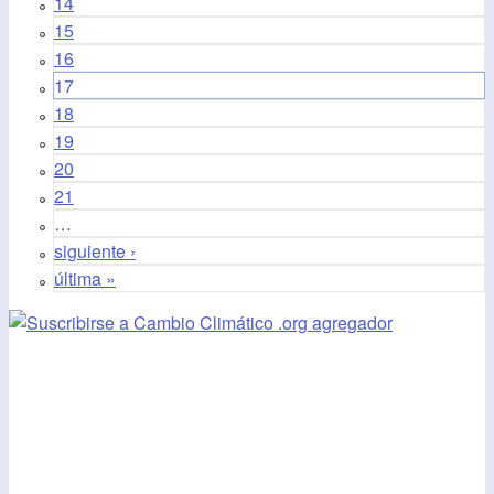
14
15
16
17
18
19
20
21
…
siguiente ›
última »