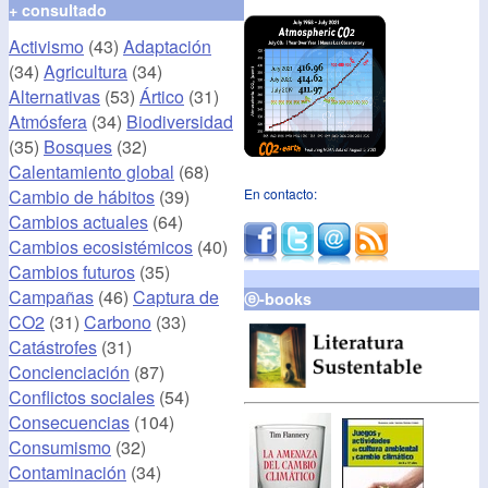
+ consultado
Activismo
(43)
Adaptación
(34)
Agricultura
(34)
Alternativas
(53)
Ártico
(31)
Atmósfera
(34)
Biodiversidad
(35)
Bosques
(32)
Calentamiento global
(68)
Cambio de hábitos
(39)
En contacto:
Cambios actuales
(64)
Cambios ecosistémicos
(40)
Cambios futuros
(35)
Campañas
(46)
Captura de
ⓔ-books
CO2
(31)
Carbono
(33)
Catástrofes
(31)
Concienciación
(87)
Conflictos sociales
(54)
Consecuencias
(104)
Consumismo
(32)
Contaminación
(34)