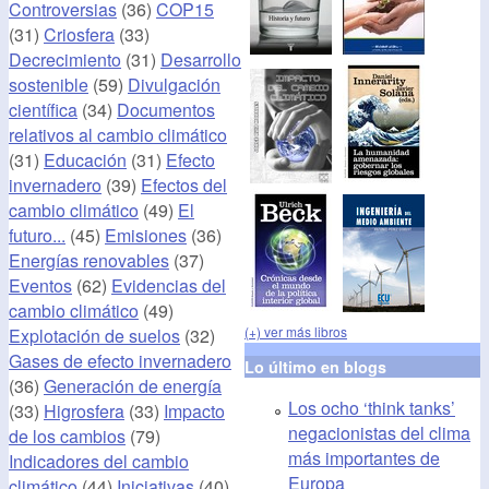
Controversias
(36)
COP15
(31)
Criosfera
(33)
Decrecimiento
(31)
Desarrollo
sostenible
(59)
Divulgación
científica
(34)
Documentos
relativos al cambio climático
(31)
Educación
(31)
Efecto
invernadero
(39)
Efectos del
cambio climático
(49)
El
futuro...
(45)
Emisiones
(36)
Energías renovables
(37)
Eventos
(62)
Evidencias del
cambio climático
(49)
(+) ver más libros
Explotación de suelos
(32)
Gases de efecto invernadero
Lo último en blogs
(36)
Generación de energía
Los ocho ‘think tanks’
(33)
Higrosfera
(33)
Impacto
negacionistas del clima
de los cambios
(79)
más importantes de
Indicadores del cambio
Europa
climático
(44)
Iniciativas
(40)