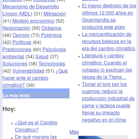
El mayor deshielo de los
Mecanismo de Desarrollo
últimos 12.000 años en
Limpio (MDL)
(31)
Mitigación
Groenlandia se
(41)
Modelo económico
(52)
producirá este siglo
Negociación
(56)
Océanos
La mercantilización de
(48)
Opinión
(73)
Polémica
recursos básicos en la
(42)
Políticas
(64)
era del cambio climático
Predicciones
(60)
Psicología
Literatura y cambio
ambiental
(34)
Salud
(37)
climático: Cuando el
Soluciones
(38)
Tecnologías
colapso lo explican las
(42)
Vulnerabilidad
(51)
¿Qué
raíces de la Tierra…
hacer ante el cambio
Tomar el toro por los
climático?
(36)
cuernos: reducir la
Lo más leído
producción industrial de
carne y lácteos puede
Hoy:
frenar su impacto
negativo en el clima
¿Qué es el Cambio
Climático?
Más
De qué manera las