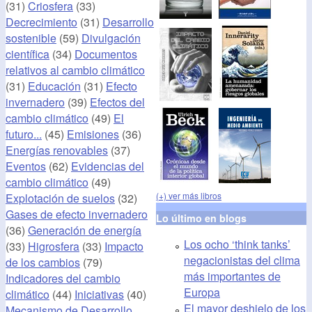
(31)
Criosfera
(33)
Decrecimiento
(31)
Desarrollo
sostenible
(59)
Divulgación
científica
(34)
Documentos
relativos al cambio climático
(31)
Educación
(31)
Efecto
invernadero
(39)
Efectos del
cambio climático
(49)
El
futuro...
(45)
Emisiones
(36)
Energías renovables
(37)
Eventos
(62)
Evidencias del
cambio climático
(49)
(+) ver más libros
Explotación de suelos
(32)
Gases de efecto invernadero
Lo último en blogs
(36)
Generación de energía
Los ocho ‘think tanks’
(33)
Higrosfera
(33)
Impacto
negacionistas del clima
de los cambios
(79)
más importantes de
Indicadores del cambio
Europa
climático
(44)
Iniciativas
(40)
El mayor deshielo de los
Mecanismo de Desarrollo