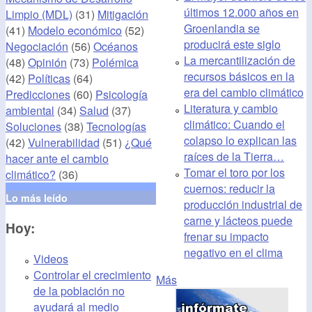
últimos 12.000 años en
Limpio (MDL)
(31)
Mitigación
Groenlandia se
(41)
Modelo económico
(52)
producirá este siglo
Negociación
(56)
Océanos
La mercantilización de
(48)
Opinión
(73)
Polémica
recursos básicos en la
(42)
Políticas
(64)
era del cambio climático
Predicciones
(60)
Psicología
Literatura y cambio
ambiental
(34)
Salud
(37)
climático: Cuando el
Soluciones
(38)
Tecnologías
colapso lo explican las
(42)
Vulnerabilidad
(51)
¿Qué
raíces de la Tierra…
hacer ante el cambio
Tomar el toro por los
climático?
(36)
cuernos: reducir la
Lo más leído
producción industrial de
carne y lácteos puede
Hoy:
frenar su impacto
negativo en el clima
Videos
Controlar el crecimiento
Más
de la población no
ayudará al medio