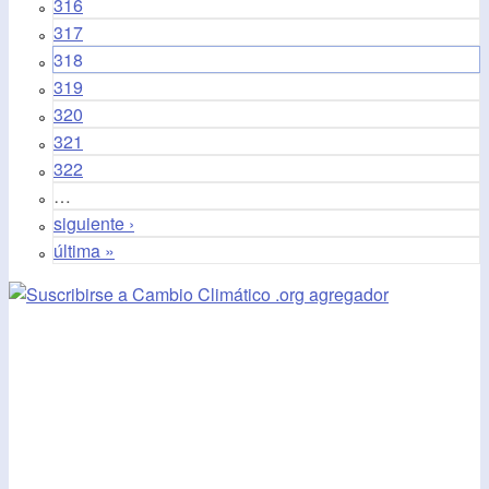
316
317
318
319
320
321
322
…
siguiente ›
última »