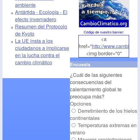
ambiente
Antártida - Ecología - El
efecto invernadero
Resumen del Protocolo
Código de nuestro banner
:
de Kyoto
<a
La UE insta a los
href="
http://www.cambioclim
ciudadanos a implicarse
<img border="0"
en la lucha contra el
align="middle"
cambio climático
Encuesta
src="
http://www.cambioclim
¿Cuál de las siguientes
alt="CambioClimatico.org"
consecuencias del
/></a>
calentamiento global te
preocupa más?
Opciones
Derretimiento de los hielos
continentales
Temperaturas extremas en
verano
Mayores precipitaciones