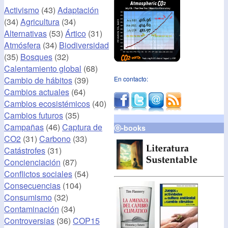
Activismo
(43)
Adaptación
(34)
Agricultura
(34)
Alternativas
(53)
Ártico
(31)
Atmósfera
(34)
Biodiversidad
(35)
Bosques
(32)
Calentamiento global
(68)
Cambio de hábitos
(39)
En contacto:
Cambios actuales
(64)
Cambios ecosistémicos
(40)
Cambios futuros
(35)
Campañas
(46)
Captura de
ⓔ-books
CO2
(31)
Carbono
(33)
Catástrofes
(31)
Concienciación
(87)
Conflictos sociales
(54)
Consecuencias
(104)
Consumismo
(32)
Contaminación
(34)
Controversias
(36)
COP15