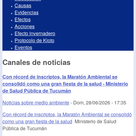
Causas
Evidencias
Efectos
Acciones
Efecto invernadero
Protocolo de Kioto
Eventos
Canales de noticias
Con récord de inscriptos, la Maratón Ambiental se
consolidó como una gran fiesta de la salud - Ministerio
de Salud Pública de Tucumán
Noticias sobre medio ambiente
-
Dom, 28/06/2026 - 17:35
Con récord de inscriptos, la Maratón Ambiental se consolidó
como una gran fiesta de la salud
Ministerio de Salud
Pública de Tucumán