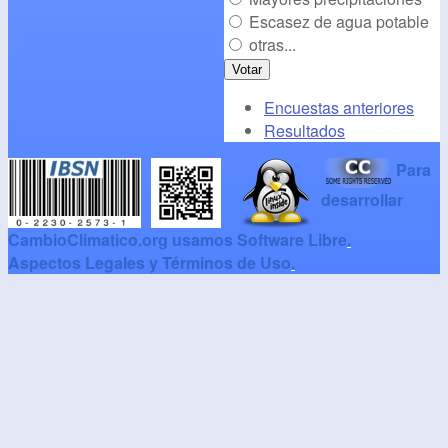
Escasez de agua potable
otras...
Encuestas anteriores
Resultados
Para
desarrollar
CambioClimatico.org usamos Software Libre
.
Aspectos Legales y Términos de Uso
.