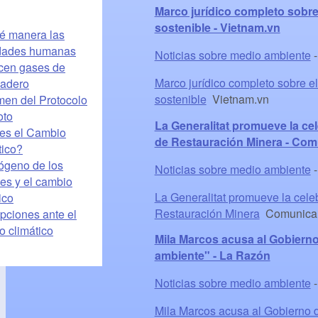
Marco jurídico completo sobre 
sostenible - Vietnam.vn
é manera las
idades humanas
Noticias sobre medio ambiente
cen gases de
Marco jurídico completo sobre el
nadero
sostenible
Vietnam.vn
en del Protocolo
oto
La Generalitat promueve la cel
es el Cambio
de Restauración Minera - Co
tico?
rógeno de los
Noticias sobre medio ambiente
es y el cambio
La Generalitat promueve la cele
ico
Restauración Minera
Comunica
pciones ante el
o climático
Mila Marcos acusa al Gobierno
ambiente" - La Razón
Noticias sobre medio ambiente
Mila Marcos acusa al Gobierno d