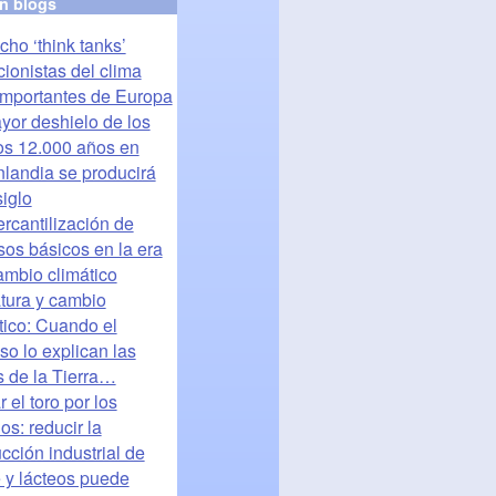
en blogs
cho ‘think tanks’
ionistas del clima
mportantes de Europa
yor deshielo de los
os 12.000 años en
landia se producirá
siglo
rcantilización de
sos básicos en la era
ambio climático
atura y cambio
tico: Cuando el
so lo explican las
s de la Tierra…
 el toro por los
os: reducir la
cción industrial de
 y lácteos puede