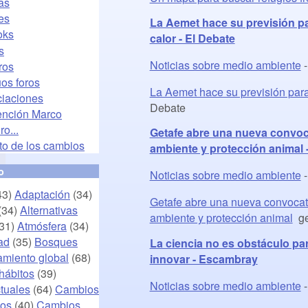
as
es
La Aemet hace su previsión p
oks
calor - El Debate
s
Noticias sobre medio ambiente
ros
os foros
La Aemet hace su previsión para
iaciones
Debate
nción Marco
ro...
Getafe abre una nueva convoc
to de los cambios
ambiente y protección animal 
o
Noticias sobre medio ambiente
43)
Adaptación
(34)
Getafe abre una nueva convocat
(34)
Alternativas
ambiente y protección animal
ge
31)
Atmósfera
(34)
ad
(35)
Bosques
La ciencia no es obstáculo par
amiento global
(68)
innovar - Escambray
hábitos
(39)
Noticias sobre medio ambiente
tuales
(64)
Cambios
cos
(40)
Cambios