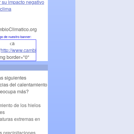
r su impacto negativo
 clima
go de nuestro banner
:
<a
"
http://www.cambioclimatico.org
">
mg border="0"
lign="middle"
http://www.cambioclimatico.org/banners/banner1.png
"
as siguientes
CambioClimatico.org"
ias del calentamiento
/></a>
preocupa más?
miento de los hielos
les
aturas extremas en
 precipitaciones