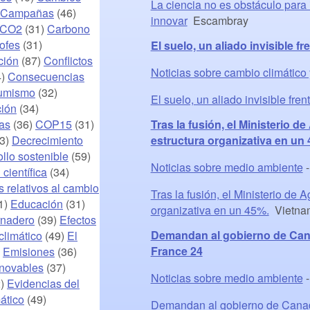
La ciencia no es obstáculo para 
Campañas
(46)
innovar
Escambray
 CO2
(31)
Carbono
ofes
(31)
El suelo, un aliado invisible 
ción
(87)
Conflictos
Noticias sobre cambio climático
4)
Consecuencias
umismo
(32)
El suelo, un aliado invisible fren
ión
(34)
as
(36)
COP15
(31)
Tras la fusión, el Ministerio d
3)
Decrecimiento
estructura organizativa en un 
llo sostenible
(59)
Noticias sobre medio ambiente
científica
(34)
relativos al cambio
Tras la fusión, el Ministerio de 
1)
Educación
(31)
organizativa en un 45%.
Vietna
rnadero
(39)
Efectos
Demandan al gobierno de Canad
climático
(49)
El
France 24
)
Emisiones
(36)
enovables
(37)
Noticias sobre medio ambiente
2)
Evidencias del
ático
(49)
Demandan al gobierno de Canadá