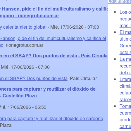
Lo último 
 Hanson, pide el fin del multiculturalismo y califica
Los o
ngaño - rionegrotur.com.ar
negac
más i
 y calentamiento global
-
Mié, 17/06/2026 - 07:03
El ma
anson, pide el fin del multiculturalismo y califica el
últim
ño
rionegrotur.com.ar
Groen
este 
 en el SBAP? Dos puntos de vista - País Circular
La me
recur
-
Mié, 17/06/2026 - 07:00
del c
en el SBAP? Dos puntos de vista
País Circular
Liter
climá
era para capturar y reutilizar el dióxido de
colap
- Castellón Plaza
raíce
Tomar
ié, 17/06/2026 - 06:53
cuern
ra para capturar y reutilizar el dióxido de carbono
produ
Plaza
carne