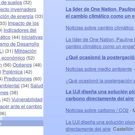
 de suelos
(32)
La líder de One Nation, Pauline
ecto invernadero
el cambio climático como un e
ción de energía
(33)
33)
Impacto de los
Noticias sobre cambio climático
9)
Indicadores del
ático
(44)
Iniciativas
La líder de One Nation, Pauline H
smo de Desarrollo
cambio climático como un enga
L)
(31)
Mitigación
¿Qué ocasionó la postergación
 económico
(52)
n
(56)
Océanos
(48)
Noticias sobre medio ambiente
)
Polémica
(42)
4)
Predicciones
(60)
¿Qué ocasionó la postergación 
ambiental
(34)
Salud
La UJI diseña una solución pion
ones
(38)
carbono directamente del aire 
s
(42)
Vulnerabilidad
acer ante el cambio
Noticias sobre carbono / CO2
-
M
36)
La UJI diseña una solución pione
o
directamente del aire
Castellón 