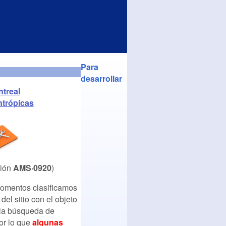
Para
desarrollar
treal
trópicas
ción
AMS·0920
)
omentos clasificamos
del sitio con el objeto
r la búsqueda de
por lo que
algunas