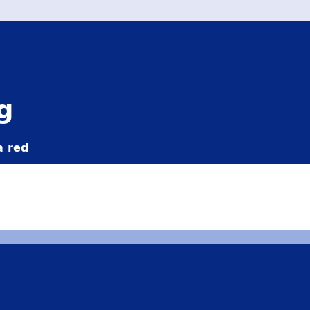
g
a red