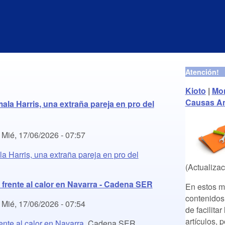
Atención!
Kioto
|
Mon
Causas An
a Harris, una extraña pareja en pro del
-
Mié, 17/06/2026 - 07:57
 Harris, una extraña pareja en pro del
(Actualiza
frente al calor en Navarra - Cadena SER
En estos m
contenidos 
-
Mié, 17/06/2026 - 07:54
de facilita
artículos, 
ente al calor en Navarra
Cadena SER