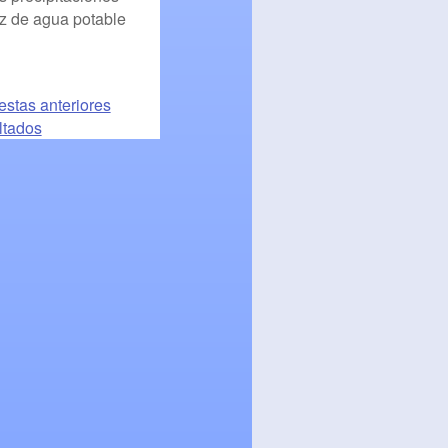
z de agua potable
stas anteriores
ltados