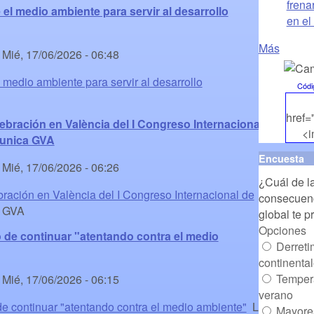
frena
el medio ambiente para servir al desarrollo
en el
Más
-
Mié, 17/06/2026 - 06:48
 medio ambiente para servir al desarrollo
Códi
href=
ebración en València del I Congreso Internacional
<i
munica GVA
a
Encuesta
src="
-
Mié, 17/06/2026 - 06:26
¿Cuál de l
alt="
bración en València del I Congreso Internacional de
consecuenc
 GVA
global te 
Opciones
 de continuar "atentando contra el medio
Derreti
continenta
Temper
-
Mié, 17/06/2026 - 06:15
verano
e continuar "atentando contra el medio ambiente"
La
Mayores