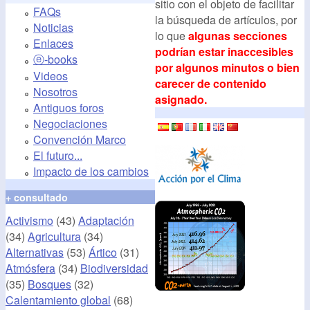
sitio con el objeto de facilitar
FAQs
la búsqueda de artículos, por
Noticias
lo que
algunas secciones
Enlaces
podrían estar inaccesibles
ⓔ-books
por algunos minutos o bien
Videos
carecer de contenido
Nosotros
asignado.
Antiguos foros
Negociaciones
Convención Marco
El futuro...
Impacto de los cambios
+ consultado
Activismo
(43)
Adaptación
(34)
Agricultura
(34)
Alternativas
(53)
Ártico
(31)
Atmósfera
(34)
Biodiversidad
(35)
Bosques
(32)
Calentamiento global
(68)