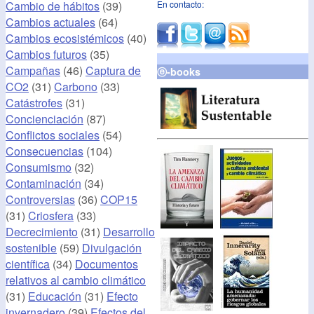
Cambio de hábitos
(39)
En contacto:
Cambios actuales
(64)
Cambios ecosistémicos
(40)
Cambios futuros
(35)
Campañas
(46)
Captura de
ⓔ-books
CO2
(31)
Carbono
(33)
Catástrofes
(31)
Concienciación
(87)
Conflictos sociales
(54)
Consecuencias
(104)
Consumismo
(32)
Contaminación
(34)
Controversias
(36)
COP15
(31)
Criosfera
(33)
Decrecimiento
(31)
Desarrollo
sostenible
(59)
Divulgación
científica
(34)
Documentos
relativos al cambio climático
(31)
Educación
(31)
Efecto
invernadero
(39)
Efectos del