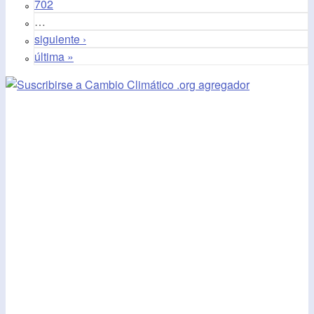
702
…
siguiente ›
última »