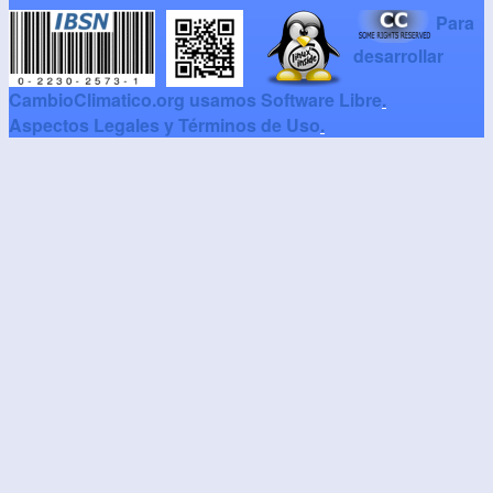
Para
desarrollar
CambioClimatico.org usamos Software Libre
.
Aspectos Legales y Términos de Uso
.