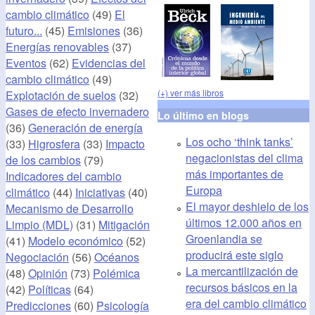
cambio climático
(49)
El
futuro...
(45)
Emisiones
(36)
Energías renovables
(37)
Eventos
(62)
Evidencias del
cambio climático
(49)
(+) ver más libros
Explotación de suelos
(32)
Gases de efecto invernadero
Lo último en blogs
(36)
Generación de energía
Los ocho ‘think tanks’
(33)
Higrosfera
(33)
Impacto
negacionistas del clima
de los cambios
(79)
más importantes de
Indicadores del cambio
Europa
climático
(44)
Iniciativas
(40)
El mayor deshielo de los
Mecanismo de Desarrollo
últimos 12.000 años en
Limpio (MDL)
(31)
Mitigación
Groenlandia se
(41)
Modelo económico
(52)
producirá este siglo
Negociación
(56)
Océanos
La mercantilización de
(48)
Opinión
(73)
Polémica
recursos básicos en la
(42)
Políticas
(64)
era del cambio climático
Predicciones
(60)
Psicología