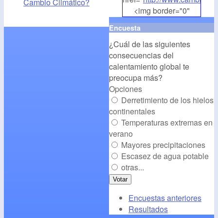
Cambio Climático?
<img border="0"
align="middle"
Encuesta
src="
http://www.cambioclim
¿Cuál de las siguientes
alt="CambioClimatico.org"
consecuencias del
/></a>
calentamiento global te
preocupa más?
Opciones
Derretimiento de los hielos
continentales
Temperaturas extremas en
verano
Mayores precipitaciones
Escasez de agua potable
otras...
Encuestas anteriores
Resultados