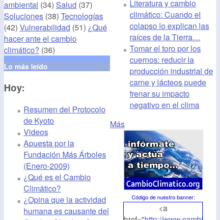
Literatura y cambio
ambiental
(34)
Salud
(37)
climático: Cuando el
Soluciones
(38)
Tecnologías
colapso lo explican las
(42)
Vulnerabilidad
(51)
¿Qué
raíces de la Tierra…
hacer ante el cambio
Tomar el toro por los
climático?
(36)
cuernos: reducir la
Lo más leído
producción industrial de
carne y lácteos puede
Hoy:
frenar su impacto
negativo en el clima
Resumen del Protocolo
de Kyoto
Más
Videos
Apuesta por la
Fundación Más Árboles
(Enero-2009)
¿Qué es el Cambio
Climático?
Código de nuestro banner
:
¿Opina que la actividad
<a
humana es causante del
href="
http://www.cambioclim