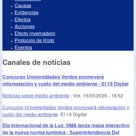
Causas
Evidencias
Efectos
Acciones
Efecto invernadero
Protocolo de Kioto
Eventos
Canales de noticias
Concurso Universidades Verdes promoverá
reforestación y cuido del medio ambiente - El 19 Digital
Noticias sobre medio ambiente
-
Vie, 15/05/2026 - 16:52
Concurso Universidades Verdes promoverá reforestación y
cuido del medio ambiente
El 19 Digital
Día Internacional de la Luz: SMA lanza mapa interactivo
de la nueva norma lumínica - Superintendencia Del