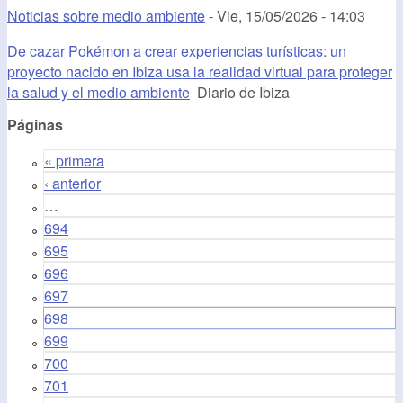
Noticias sobre medio ambiente
-
Vie, 15/05/2026 - 14:03
De cazar Pokémon a crear experiencias turísticas: un
proyecto nacido en Ibiza usa la realidad virtual para proteger
la salud y el medio ambiente
Diario de Ibiza
Páginas
« primera
‹ anterior
…
694
695
696
697
698
699
700
701