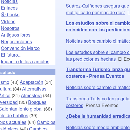
Noticias
Suárez-Quiñones asegura que l
Enlaces
multiplicado por más de dos”
L
ⓔ-books
Videos
Los estudios sobre el cambio
Nosotros
coinciden con las prediccio
Antiguos foros
Noticias sobre cambio climátic
Negociaciones
Convención Marco
Los estudios sobre el cambio c
El futuro...
las predicciones hechas
El Ec
Impacto de los cambios
Transforma Turismo lanza guí
nsultado
costeros - Prensa Eventos
vismo
(43)
Adaptación
(34)
Noticias sobre cambio climátic
ultura
(34)
Alternativas
Ártico
(31)
Atmósfera
(34)
Transforma Turismo lanza guía 
iversidad
(35)
Bosques
costeros
Prensa Eventos
Calentamiento global
(68)
io de hábitos
(39)
¿Debe la humanidad erradicar
ios actuales
(64)
Cambios
Noticias sobre medio ambiente
istémicos
(40)
Cambios