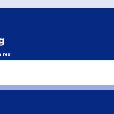
g
a red