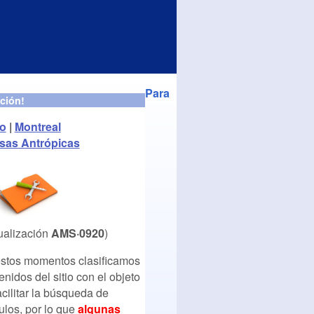
Para
ción!
to
|
Montreal
sas Antrópicas
ualización
AMS·0920
)
stos momentos clasificamos
enidos del sitio con el objeto
acilitar la búsqueda de
culos, por lo que
algunas