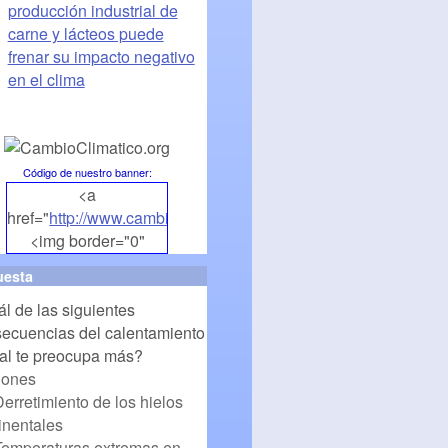
producción industrial de
carne y lácteos puede
frenar su impacto negativo
en el clima
Código de nuestro banner
:
<a
href="
http://www.cambioclimatico.org
">
<img border="0"
align="middle"
uesta
src="
http://www.cambioclimatico.org/banners/banner1.png
"
l de las siguientes
alt="CambioClimatico.org"
ecuencias del calentamiento
/></a>
al te preocupa más?
iones
erretimiento de los hielos
inentales
Temperaturas extremas en