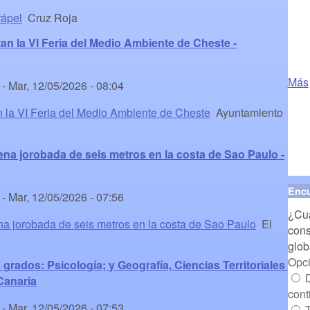
rápel
Cruz Roja
an la VI Feria del Medio Ambiente de Cheste -
Más
-
Mar, 12/05/2026 - 08:04
n la VI Feria del Medio Ambiente de Cheste
Ayuntamiento
ena jorobada de seis metros en la costa de Sao Paulo -
Enc
-
Mar, 12/05/2026 - 07:56
¿Cuá
na jorobada de seis metros en la costa de Sao Paulo
El
cons
glob
Opc
rados: Psicología; y Geografía, Ciencias Territoriales y
D
Canaria
cont
-
Mar, 12/05/2026 - 07:53