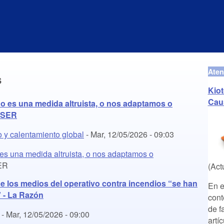
Aten
s
Kio
Cau
 no es una medida altruista, o nos adaptamos o
 SER
o y calentamiento global
-
Mar, 12/05/2026 - 09:03
o es una medida altruista, o nos adaptamos o
ER
(Act
 los medios del operativo contra incendios “se han
En e
” - La Razón
cont
de f
-
Mar, 12/05/2026 - 09:00
artí