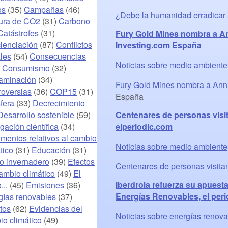
os
(35)
Campañas
(46)
¿Debe la humanidad erradicar 
ura de CO2
(31)
Carbono
Catástrofes
(31)
Fury Gold Mines nombra a An
ienciación
(87)
Conflictos
Investing.com España
les
(54)
Consecuencias
Noticias sobre medio ambiente
)
Consumismo
(32)
aminación
(34)
Fury Gold Mines nombra a Anni
roversias
(36)
COP15
(31)
España
fera
(33)
Decrecimiento
Desarrollo sostenible
(59)
Centenares de personas visit
gación científica
(34)
elperiodic.com
mentos relativos al cambio
Noticias sobre medio ambiente
tico
(31)
Educación
(31)
to invernadero
(39)
Efectos
Centenares de personas visita
ambio climático
(49)
El
Iberdrola refuerza su apuesta
...
(45)
Emisiones
(36)
Energías Renovables, el peri
gías renovables
(37)
tos
(62)
Evidencias del
Noticias sobre energías renov
io climático
(49)