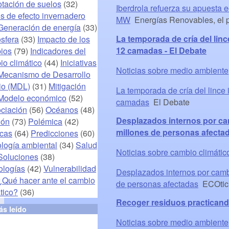
otación de suelos
(32)
Iberdrola refuerza su apuesta e
s de efecto invernadero
MW
Energías Renovables, el p
Generación de energía
(33)
La temporada de cría del lin
sfera
(33)
Impacto de los
12 camadas - El Debate
ios
(79)
Indicadores del
io climático
(44)
Iniciativas
Noticias sobre medio ambiente
Mecanismo de Desarrollo
io (MDL)
(31)
Mitigación
La temporada de cría del lince
Modelo económico
(52)
camadas
El Debate
ciación
(56)
Océanos
(48)
Desplazados internos por ca
ión
(73)
Polémica
(42)
millones de personas afecta
icas
(64)
Predicciones
(60)
ología ambiental
(34)
Salud
Noticias sobre cambio climátic
Soluciones
(38)
ologías
(42)
Vulnerabilidad
Desplazados internos por camb
¿Qué hacer ante el cambio
de personas afectadas
ECOtic
tico?
(36)
Recoger residuos practicando
ás leído
Noticias sobre medio ambiente