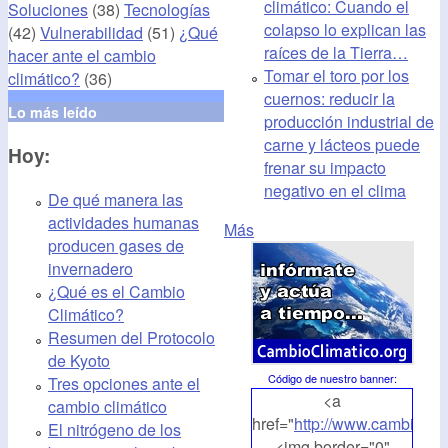
climático: Cuando el
Soluciones
(38)
Tecnologías
colapso lo explican las
(42)
Vulnerabilidad
(51)
¿Qué
raíces de la Tierra…
hacer ante el cambio
Tomar el toro por los
climático?
(36)
cuernos: reducir la
Lo más leído
producción industrial de
carne y lácteos puede
Hoy:
frenar su impacto
negativo en el clima
De qué manera las
actividades humanas
Más
producen gases de
invernadero
¿Qué es el Cambio
Climático?
Resumen del Protocolo
de Kyoto
Código de nuestro banner
:
Tres opciones ante el
<a
cambio climático
href="
http://www.cambioclim
El nitrógeno de los
<img border="0"