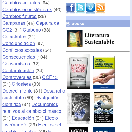
Cambios actuales
(64)
Cambios ecosistémicos
(40)
Cambios futuros
(35)
Campañas
(46)
Captura de
ⓔ-books
CO2
(31)
Carbono
(33)
Catástrofes
(31)
Concienciación
(87)
Conflictos sociales
(54)
Consecuencias
(104)
Consumismo
(32)
Contaminación
(34)
Controversias
(36)
COP15
(31)
Criosfera
(33)
Decrecimiento
(31)
Desarrollo
sostenible
(59)
Divulgación
científica
(34)
Documentos
relativos al cambio climático
(31)
Educación
(31)
Efecto
invernadero
(39)
Efectos del
cambio climático
(49)
El