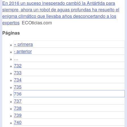
En 2016 un suceso inesperado cambió la Antártida para
siempre, ahora un robot de aguas profundas ha resuelto el
enigma climático que llevaba años desconcertando a los
expertos
ECOticias.com
Páginas
« primera
‹ anterior
…
732
733
734
735
736
737
738
739
740