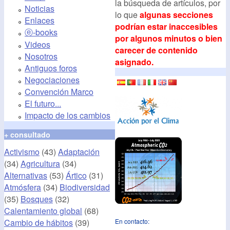
la búsqueda de artículos, por
Noticias
lo que
algunas secciones
Enlaces
podrían estar inaccesibles
ⓔ-books
por algunos minutos o bien
Videos
carecer de contenido
Nosotros
asignado.
Antiguos foros
Negociaciones
Convención Marco
El futuro...
Impacto de los cambios
+ consultado
Activismo
(43)
Adaptación
(34)
Agricultura
(34)
Alternativas
(53)
Ártico
(31)
Atmósfera
(34)
Biodiversidad
(35)
Bosques
(32)
Calentamiento global
(68)
Cambio de hábitos
(39)
En contacto: