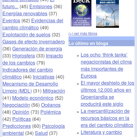
futuro...
(45)
Emisiones
(36)
Energías renovables
(37)
Eventos
(62)
Evidencias del
cambio climático
(49)
(+) ver más libros
Explotación de suelos
(32)
Gases de efecto invernadero
Lo último en blogs
(36)
Generación de energía
Los ocho ‘think tanks’
(33)
Higrosfera
(33)
Impacto
negacionistas del clima
de los cambios
(79)
más importantes de
Indicadores del cambio
Europa
climático
(44)
Iniciativas
(40)
El mayor deshielo de los
Mecanismo de Desarrollo
últimos 12.000 años en
Limpio (MDL)
(31)
Mitigación
Groenlandia se
(41)
Modelo económico
(52)
producirá este siglo
Negociación
(56)
Océanos
La mercantilización de
(48)
Opinión
(73)
Polémica
recursos básicos en la
(42)
Políticas
(64)
era del cambio climático
Predicciones
(60)
Psicología
Literatura y cambio
ambiental
(34)
Salud
(37)