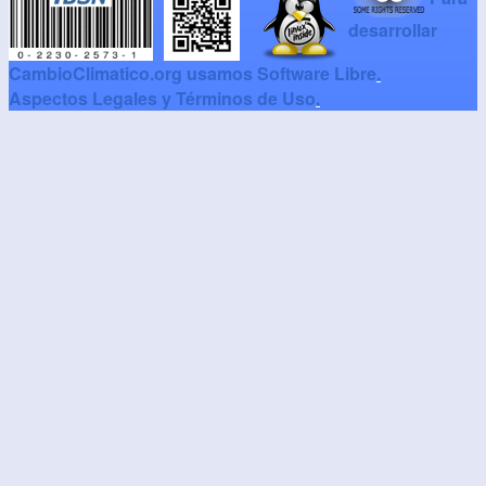
desarrollar
CambioClimatico.org usamos Software Libre
.
Aspectos Legales y Términos de Uso
.