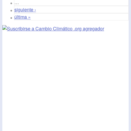
…
siguiente ›
última »