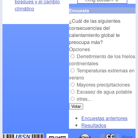
bosques y el cambio
align="middle"
climático
Encuesta
src="
http://www.cambioclim
¿Cuál de las siguientes
alt="CambioClimatico.org"
consecuencias del
/></a>
calentamiento global te
preocupa más?
Opciones
Derretimiento de los hielos
continentales
Temperaturas extremas en
verano
Mayores precipitaciones
Escasez de agua potable
otras...
Encuestas anteriores
Resultados
Para