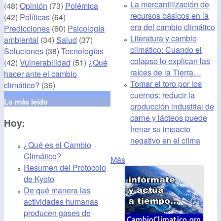
La mercantilización de
(48)
Opinión
(73)
Polémica
recursos básicos en la
(42)
Políticas
(64)
era del cambio climático
Predicciones
(60)
Psicología
Literatura y cambio
ambiental
(34)
Salud
(37)
climático: Cuando el
Soluciones
(38)
Tecnologías
colapso lo explican las
(42)
Vulnerabilidad
(51)
¿Qué
raíces de la Tierra…
hacer ante el cambio
Tomar el toro por los
climático?
(36)
cuernos: reducir la
Lo más leído
producción industrial de
carne y lácteos puede
Hoy:
frenar su impacto
negativo en el clima
¿Qué es el Cambio
Climático?
Más
Resumen del Protocolo
de Kyoto
De qué manera las
actividades humanas
producen gases de