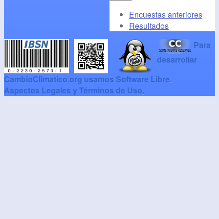
Encuestas anteriores
Resultados
Para
desarrollar
CambioClimatico.org usamos Software Libre
.
Aspectos Legales y Términos de Uso
.