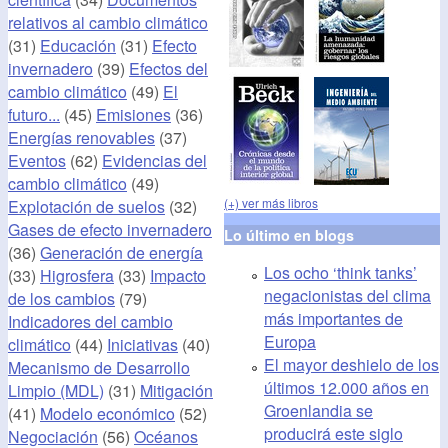
relativos al cambio climático
(31)
Educación
(31)
Efecto
invernadero
(39)
Efectos del
cambio climático
(49)
El
futuro...
(45)
Emisiones
(36)
Energías renovables
(37)
Eventos
(62)
Evidencias del
cambio climático
(49)
(+) ver más libros
Explotación de suelos
(32)
Gases de efecto invernadero
Lo último en blogs
(36)
Generación de energía
Los ocho ‘think tanks’
(33)
Higrosfera
(33)
Impacto
negacionistas del clima
de los cambios
(79)
más importantes de
Indicadores del cambio
Europa
climático
(44)
Iniciativas
(40)
El mayor deshielo de los
Mecanismo de Desarrollo
últimos 12.000 años en
Limpio (MDL)
(31)
Mitigación
Groenlandia se
(41)
Modelo económico
(52)
producirá este siglo
Negociación
(56)
Océanos