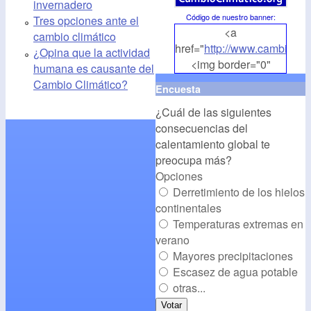
invernadero
Código de nuestro banner
:
Tres opciones ante el
<a
cambio climático
href="
http://www.cambioclim
¿Opina que la actividad
<img border="0"
humana es causante del
align="middle"
Cambio Climático?
Encuesta
src="
http://www.cambioclim
¿Cuál de las siguientes
alt="CambioClimatico.org"
consecuencias del
/></a>
calentamiento global te
preocupa más?
Opciones
Derretimiento de los hielos
continentales
Temperaturas extremas en
verano
Mayores precipitaciones
Escasez de agua potable
otras...