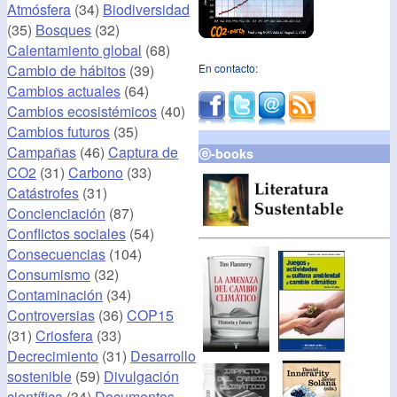
Atmósfera
(34)
Biodiversidad
(35)
Bosques
(32)
Calentamiento global
(68)
Cambio de hábitos
(39)
En contacto:
Cambios actuales
(64)
Cambios ecosistémicos
(40)
Cambios futuros
(35)
Campañas
(46)
Captura de
ⓔ-books
CO2
(31)
Carbono
(33)
Catástrofes
(31)
Concienciación
(87)
Conflictos sociales
(54)
Consecuencias
(104)
Consumismo
(32)
Contaminación
(34)
Controversias
(36)
COP15
(31)
Criosfera
(33)
Decrecimiento
(31)
Desarrollo
sostenible
(59)
Divulgación
científica
(34)
Documentos