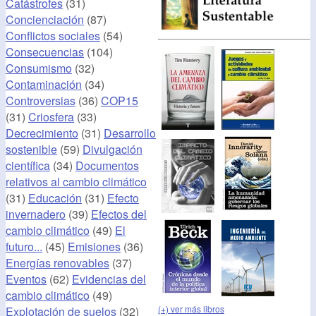
Catástrofes
(31)
Concienciación
(87)
Conflictos sociales
(54)
Consecuencias
(104)
Consumismo
(32)
Contaminación
(34)
Controversias
(36)
COP15
(31)
Criosfera
(33)
Decrecimiento
(31)
Desarrollo
sostenible
(59)
Divulgación
científica
(34)
Documentos
relativos al cambio climático
(31)
Educación
(31)
Efecto
invernadero
(39)
Efectos del
cambio climático
(49)
El
futuro...
(45)
Emisiones
(36)
Energías renovables
(37)
Eventos
(62)
Evidencias del
cambio climático
(49)
(+) ver más libros
Explotación de suelos
(32)