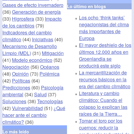
Gases de efecto invernadero
Lo último en blogs
(36)
Generación de energía
Los ocho ‘think tanks’
(33)
Higrosfera
(33)
Impacto
negacionistas del clima
de los cambios
(79)
más importantes de
Indicadores del cambio
Europa
climático
(44)
Iniciativas
(40)
El mayor deshielo de los
Mecanismo de Desarrollo
últimos 12.000 años en
Limpio (MDL)
(31)
Mitigación
Groenlandia se
(41)
Modelo económico
(52)
producirá este siglo
Negociación
(56)
Océanos
La mercantilización de
(48)
Opinión
(73)
Polémica
recursos básicos en la
(42)
Políticas
(64)
era del cambio climático
Predicciones
(60)
Psicología
Literatura y cambio
ambiental
(34)
Salud
(37)
climático: Cuando el
Soluciones
(38)
Tecnologías
colapso lo explican las
(42)
Vulnerabilidad
(51)
¿Qué
raíces de la Tierra…
hacer ante el cambio
Tomar el toro por los
climático?
(36)
cuernos: reducir la
Lo más leído