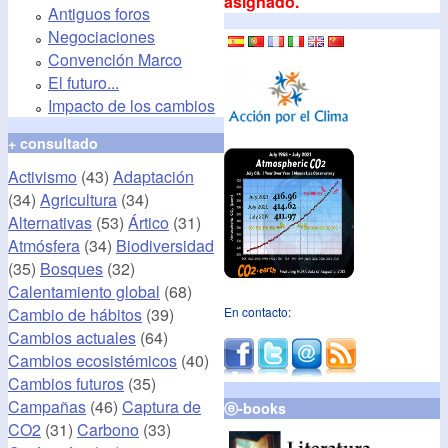
asignado.
Antiguos foros
Negociaciones
Convención Marco
El futuro...
Impacto de los cambios
+ consultado
Activismo
(43)
Adaptación
(34)
Agricultura
(34)
Alternativas
(53)
Ártico
(31)
Atmósfera
(34)
Biodiversidad
(35)
Bosques
(32)
Calentamiento global
(68)
Cambio de hábitos
(39)
En contacto:
Cambios actuales
(64)
Cambios ecosistémicos
(40)
Cambios futuros
(35)
Campañas
(46)
Captura de
ⓔ-books
CO2
(31)
Carbono
(33)