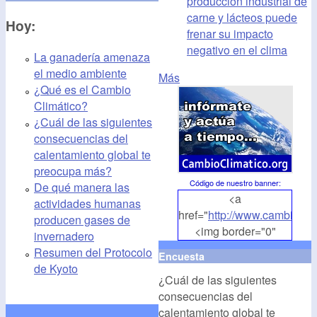
producción industrial de
carne y lácteos puede
Hoy:
frenar su impacto
negativo en el clima
La ganadería amenaza
el medio ambiente
Más
¿Qué es el Cambio
Climático?
¿Cuál de las siguientes
consecuencias del
calentamiento global te
preocupa más?
Código de nuestro banner
:
De qué manera las
<a
actividades humanas
href="
http://www.cambioclim
producen gases de
<img border="0"
invernadero
align="middle"
Resumen del Protocolo
Encuesta
src="
http://www.cambioclim
de Kyoto
¿Cuál de las siguientes
alt="CambioClimatico.org"
consecuencias del
/></a>
calentamiento global te