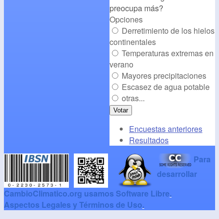
preocupa más?
Opciones
Derretimiento de los hielos
continentales
Temperaturas extremas en
verano
Mayores precipitaciones
Escasez de agua potable
otras...
Encuestas anteriores
Resultados
Para
desarrollar
CambioClimatico.org usamos Software Libre
.
Aspectos Legales y Términos de Uso
.