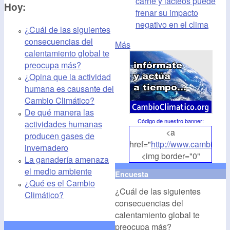
carne y lácteos puede
Hoy:
frenar su impacto
negativo en el clima
¿Cuál de las siguientes
consecuencias del
Más
calentamiento global te
preocupa más?
¿Opina que la actividad
humana es causante del
Cambio Climático?
De qué manera las
Código de nuestro banner
:
actividades humanas
<a
producen gases de
href="
http://www.cambioclim
invernadero
<img border="0"
La ganadería amenaza
align="middle"
el medio ambiente
Encuesta
src="
http://www.cambioclim
¿Qué es el Cambio
¿Cuál de las siguientes
alt="CambioClimatico.org"
Climático?
consecuencias del
/></a>
calentamiento global te
preocupa más?