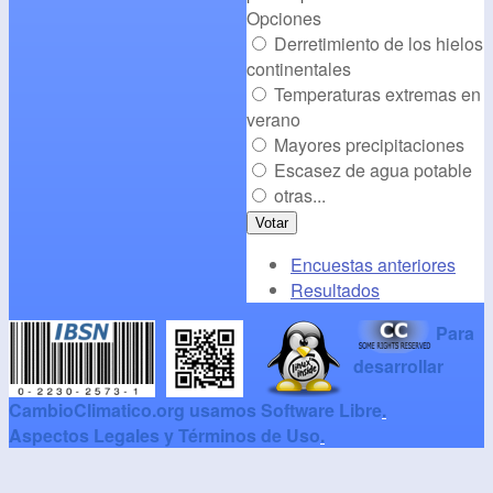
Opciones
Derretimiento de los hielos
continentales
Temperaturas extremas en
verano
Mayores precipitaciones
Escasez de agua potable
otras...
Encuestas anteriores
Resultados
Para
desarrollar
CambioClimatico.org usamos Software Libre
.
Aspectos Legales y Términos de Uso
.