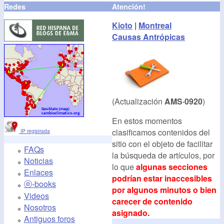
Redes
Atención!
Kioto
|
Montreal
Causas Antrópicas
(Actualización
AMS·0920
)
En estos momentos
clasificamos contenidos del
IP registrada
sitio con el objeto de facilitar
FAQs
la búsqueda de artículos, por
Noticias
lo que
algunas secciones
Enlaces
podrían estar inaccesibles
ⓔ-books
por algunos minutos o bien
Videos
carecer de contenido
Nosotros
asignado.
Antiguos foros