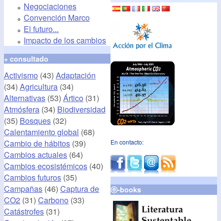
Negociaciones
Convención Marco
El futuro...
Impacto de los cambios
+ consultado
Activismo
(43)
Adaptación
(34)
Agricultura
(34)
Alternativas
(53)
Ártico
(31)
Atmósfera
(34)
Biodiversidad
(35)
Bosques
(32)
Calentamiento global
(68)
Cambio de hábitos
(39)
En contacto:
Cambios actuales
(64)
Cambios ecosistémicos
(40)
Cambios futuros
(35)
Campañas
(46)
Captura de
ⓔ-books
CO2
(31)
Carbono
(33)
Catástrofes
(31)