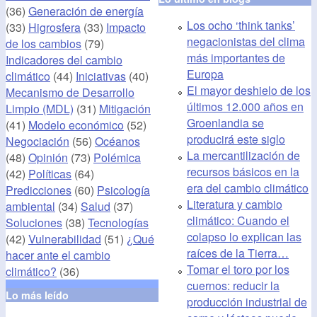
(36)
Generación de energía
Los ocho ‘think tanks’
(33)
Higrosfera
(33)
Impacto
negacionistas del clima
de los cambios
(79)
más importantes de
Indicadores del cambio
Europa
climático
(44)
Iniciativas
(40)
El mayor deshielo de los
Mecanismo de Desarrollo
últimos 12.000 años en
Limpio (MDL)
(31)
Mitigación
Groenlandia se
(41)
Modelo económico
(52)
producirá este siglo
Negociación
(56)
Océanos
La mercantilización de
(48)
Opinión
(73)
Polémica
recursos básicos en la
(42)
Políticas
(64)
era del cambio climático
Predicciones
(60)
Psicología
Literatura y cambio
ambiental
(34)
Salud
(37)
climático: Cuando el
Soluciones
(38)
Tecnologías
colapso lo explican las
(42)
Vulnerabilidad
(51)
¿Qué
raíces de la Tierra…
hacer ante el cambio
Tomar el toro por los
climático?
(36)
cuernos: reducir la
Lo más leído
producción industrial de