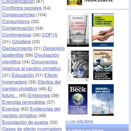
Concienciación
(87)
Conflictos sociales
(54)
Consecuencias
(104)
Consumismo
(32)
Contaminación
(34)
Controversias
(36)
COP15
(31)
Criosfera
(33)
Decrecimiento
(31)
Desarrollo
sostenible
(59)
Divulgación
científica
(34)
Documentos
relativos al cambio climático
(31)
Educación
(31)
Efecto
invernadero
(39)
Efectos del
cambio climático
(49)
El
futuro...
(45)
Emisiones
(36)
Energías renovables
(37)
Eventos
(62)
Evidencias del
cambio climático
(49)
(+) ver más libros
Explotación de suelos
(32)
Gases de efecto invernadero
Lo último en blogs