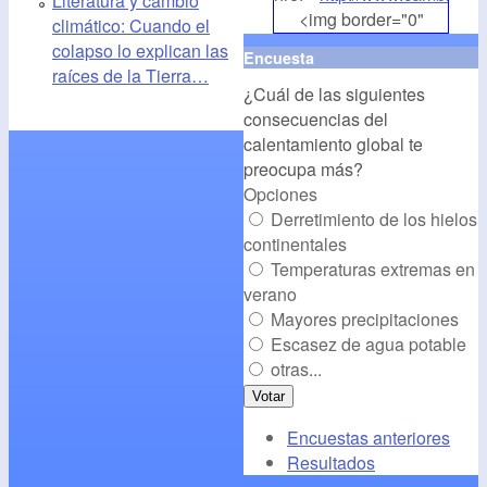
Literatura y cambio
<img border="0"
climático: Cuando el
align="middle"
colapso lo explican las
Encuesta
src="
http://www.cambioclim
raíces de la Tierra…
¿Cuál de las siguientes
alt="CambioClimatico.org"
consecuencias del
/></a>
calentamiento global te
preocupa más?
Opciones
Derretimiento de los hielos
continentales
Temperaturas extremas en
verano
Mayores precipitaciones
Escasez de agua potable
otras...
Encuestas anteriores
Resultados