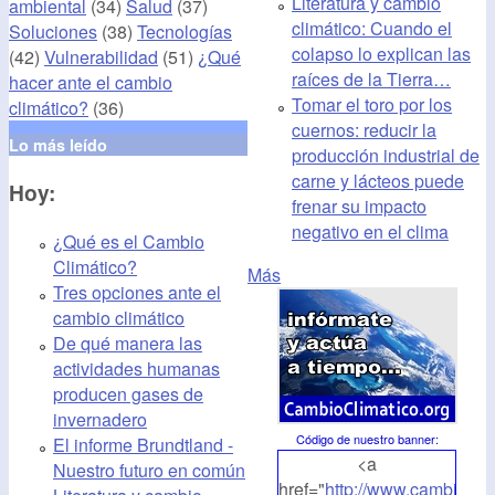
Literatura y cambio
ambiental
(34)
Salud
(37)
climático: Cuando el
Soluciones
(38)
Tecnologías
colapso lo explican las
(42)
Vulnerabilidad
(51)
¿Qué
raíces de la Tierra…
hacer ante el cambio
Tomar el toro por los
climático?
(36)
cuernos: reducir la
Lo más leído
producción industrial de
carne y lácteos puede
Hoy:
frenar su impacto
negativo en el clima
¿Qué es el Cambio
Climático?
Más
Tres opciones ante el
cambio climático
De qué manera las
actividades humanas
producen gases de
invernadero
Código de nuestro banner
:
El informe Brundtland -
<a
Nuestro futuro en común
href="
http://www.cambioclim