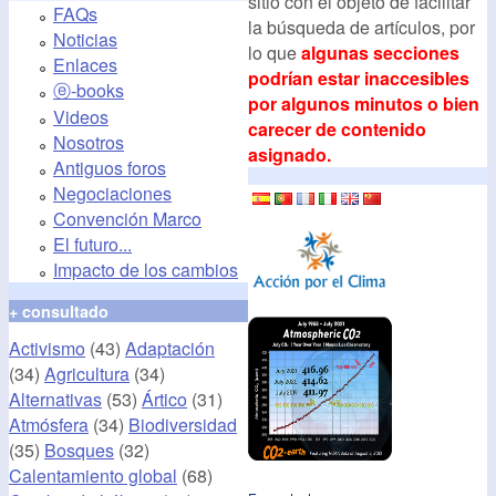
sitio con el objeto de facilitar
FAQs
la búsqueda de artículos, por
Noticias
lo que
algunas secciones
Enlaces
podrían estar inaccesibles
ⓔ-books
por algunos minutos o bien
Videos
carecer de contenido
Nosotros
asignado.
Antiguos foros
Negociaciones
Convención Marco
El futuro...
Impacto de los cambios
+ consultado
Activismo
(43)
Adaptación
(34)
Agricultura
(34)
Alternativas
(53)
Ártico
(31)
Atmósfera
(34)
Biodiversidad
(35)
Bosques
(32)
Calentamiento global
(68)