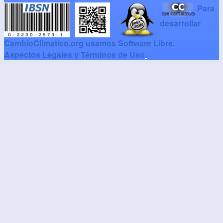
Para
desarrollar
CambioClimatico.org usamos Software Libre
.
Aspectos Legales y Términos de Uso
.