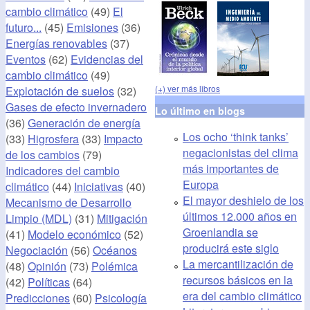
cambio climático
(49)
El
futuro...
(45)
Emisiones
(36)
Energías renovables
(37)
Eventos
(62)
Evidencias del
cambio climático
(49)
(+) ver más libros
Explotación de suelos
(32)
Gases de efecto invernadero
Lo último en blogs
(36)
Generación de energía
Los ocho ‘think tanks’
(33)
Higrosfera
(33)
Impacto
negacionistas del clima
de los cambios
(79)
más importantes de
Indicadores del cambio
Europa
climático
(44)
Iniciativas
(40)
El mayor deshielo de los
Mecanismo de Desarrollo
últimos 12.000 años en
Limpio (MDL)
(31)
Mitigación
Groenlandia se
(41)
Modelo económico
(52)
producirá este siglo
Negociación
(56)
Océanos
La mercantilización de
(48)
Opinión
(73)
Polémica
recursos básicos en la
(42)
Políticas
(64)
era del cambio climático
Predicciones
(60)
Psicología