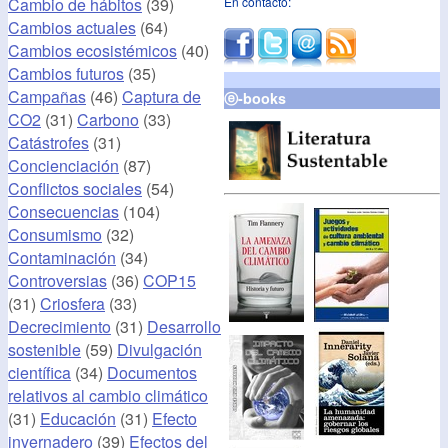
Cambio de hábitos
(39)
En contacto:
Cambios actuales
(64)
Cambios ecosistémicos
(40)
Cambios futuros
(35)
Campañas
(46)
Captura de
ⓔ-books
CO2
(31)
Carbono
(33)
Catástrofes
(31)
Concienciación
(87)
Conflictos sociales
(54)
Consecuencias
(104)
Consumismo
(32)
Contaminación
(34)
Controversias
(36)
COP15
(31)
Criosfera
(33)
Decrecimiento
(31)
Desarrollo
sostenible
(59)
Divulgación
científica
(34)
Documentos
relativos al cambio climático
(31)
Educación
(31)
Efecto
invernadero
(39)
Efectos del