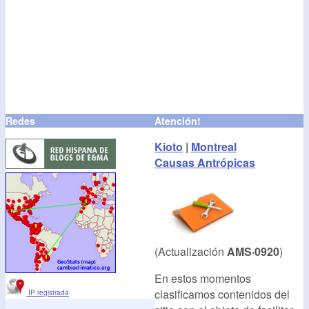
Redes
Atención!
Kioto
|
Montreal
Causas Antrópicas
(Actualización
AMS·0920
)
En estos momentos
clasificamos contenidos del
IP registrada