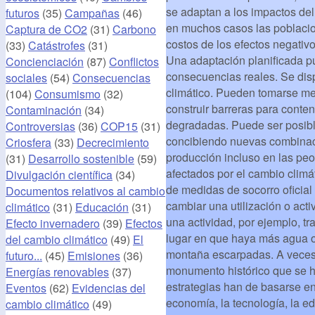
se adaptan a los impactos de
futuros
(35)
Campañas
(46)
en muchos casos las poblacio
Captura de CO2
(31)
Carbono
costos de los efectos negativo
(33)
Catástrofes
(31)
Una adaptación planificada p
Concienciación
(87)
Conflictos
consecuencias reales. Se dis
sociales
(54)
Consecuencias
climático. Pueden tomarse med
(104)
Consumismo
(32)
construir barreras para conten
Contaminación
(34)
degradadas. Puede ser posible 
Controversias
(36)
COP15
(31)
concibiendo nuevas combinaci
Criosfera
(33)
Decrecimiento
producción incluso en las peo
(31)
Desarrollo sostenible
(59)
afectados por el cambio climá
Divulgación científica
(34)
de medidas de socorro oficia
Documentos relativos al cambio
cambiar una utilización o acti
climático
(31)
Educación
(31)
una actividad, por ejemplo, tr
Efecto invernadero
(39)
Efectos
lugar en que haya más agua o
del cambio climático
(49)
El
montaña escarpadas. A veces 
futuro...
(45)
Emisiones
(36)
monumento histórico que se h
Energías renovables
(37)
estrategias han de basarse en 
Eventos
(62)
Evidencias del
economía, la tecnología, la e
cambio climático
(49)