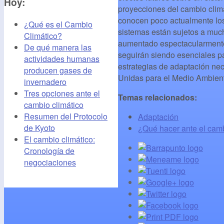
Hoy:
proyecciones del cambio climá
conocen poco actualmente los
¿Qué es el Cambio
sistemas están sujetos a muc
Climático?
aumentado espectacularmente e
De qué manera las
seguirán siendo esenciales pa
actividades humanas
estrategias de adaptación ne
producen gases de
Unidas para el Medio Ambient
invernadero
Tres opciones ante el
Temas relacionados:
cambio climático
Resumen del Protocolo
Adaptación
de Kyoto
¿Qué hacer ante el camb
El cambio climático:
Cronología de
negociaciones