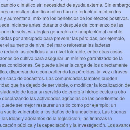
l cambio climático sin necesidad de ayuda externa. Sin embargo
nes necesitan planificar cómo han de reducir al mínimo los
s y aumentar al máximo los beneficios de los efectos positivos.
uede iniciarse antes, durante o después del comienzo de las
pone de seis estrategias generales de adaptación al cambio
idas por anticipado para prevenir las pérdidas, por ejemplo,
er el aumento de nivel del mar o reforestar las laderas
reducir las pérdidas a un nivel tolerable, entre otras cosas,
ones de cultivo para asegurar un mínimo garantizado de la
res condiciones. Se puede aliviar la carga de los directamente
tico, dispersando o compartiendo las pérdidas, tal vez a través
l en caso de desastres. Las comunidades también pueden
vidad que ha dejado de ser viable, o modificar la localización de
asladando de lugar un servicio de energía hidroeléctrica a otro
 desplazando las actividades agrícolas de las pendientes de
puede ser mejor restaurar un sitio como por ejemplo, un
a vuelto vulnerable a los daños de inundaciones. Las buenas
las ideas y adelantos de la legislación, las ﬁnanzas la
ducación pública y la capacitación y la investigación. Los avanc