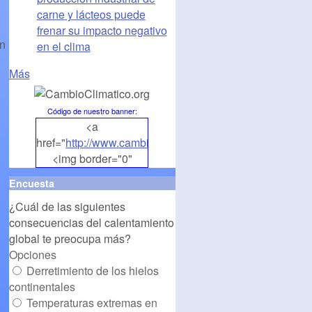
carne y lácteos puede
frenar su impacto negativo
an
en el clima
Más
Código de nuestro banner
:
<a
href="
http://www.cambioclimatico.org
">
<img border="0"
align="middle"
Encuesta
src="
http://www.cambioclimatico.org/banners/banner1.
¿Cuál de las siguientes
alt="CambioClimatico.org"
consecuencias del calentamiento
/></a>
global te preocupa más?
Opciones
Derretimiento de los hielos
continentales
Temperaturas extremas en