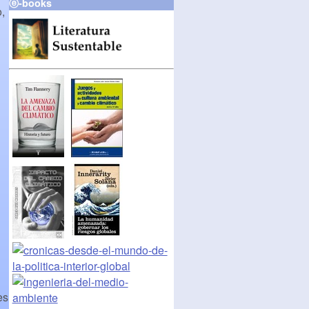
ⓔ-books
,
es