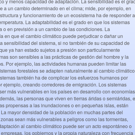
ico y menos capacidad de adaptación. La sensibilidad es el gra
e a un cambio determinado en el clima; mide, por ejemplo, en
structura y funcionamiento de un ecosistema ha de responder a
mperatura. La adaptabilidad es el grado en que los sistemas
 o en previsión a un cambio de las condiciones. La
da en que el cambio climático puede perjudicar o dañar un
a sensibilidad del sistema, si no también de su capacidad de
que ya han estado sujetos a presión son particularmente
as son sensibles a las prácticas de gestión del hombre y la
s. Por ejemplo, las actividades humanas pueden limitar las
istemas forestales se adapten naturalmente al cambio climático
istemas también ha de complicar los esfuerzos humanos por
por ejemplo, creando corredores de emigración. Los sistemas
 ser más vulnerables en los países en desarrollo con economías
Además, las personas que viven en tierras áridas o semiáridas, 
nas propensas a las inundaciones o en pequeñas islas, están
s. La mayor densidad de la población en muchas partes del
onas sean más vulnerables a peligros como las tormentas,
daptación al cambio climático puede ser un acto espontáneo o
 empresas, los gobiernos y la propia naturaleza con frecuencia