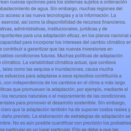
crean nuevas opciones para los sistemas sujetos a ordenación
l abastecimiento de agua. Sin embargo, muchas regiones del
o acceso a las nueva tecnologías y a la información. La
 esencial, así como la disponibilidad de recursos financieros.
tivas, administrativas, institucionales, jurídicas y de
portantes para una adaptación eficaz, en los planos nacional 
 capacidad para incorporar los intereses del cambio climático e
e contribuir a garantizar que las nuevas inversiones en
robables condiciones futuras. Muchas políticas de adaptación
 climático. La variabilidad climática actual, que conlleva
s, tales como las sequías e inundaciones, causa mucha
s esfuerzos para adaptarse a esos episodios contribuiría a
zo, con independencia de los cambios en el clima a más largo
íticas que promueven la adaptación, por ejemplo, mediante el
 los recursos naturales o el mejoramiento de las condiciones
ntales para promover el desarrollo sostenible. Sin embargo,
a claro que la adaptación también ha de suponer costos reales y
l daño previsto. La elaboración de estrategias de adaptación se
umbre. No es aún posible cuantificar con precisión los probable
ma particular en un lugar particular. Ello se debe a que las