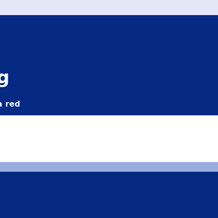
g
a red