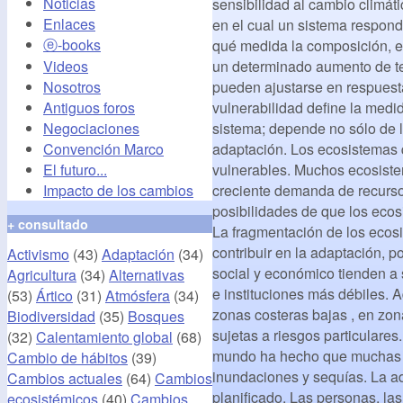
Noticias
sensibilidad al cambio climát
Enlaces
en el cual un sistema respond
ⓔ-books
qué medida la composición, e
un determinado aumento de te
Videos
pueden ajustarse en respuesta
Nosotros
vulnerabilidad define la medi
Antiguos foros
sistema; depende no sólo de l
Negociaciones
adaptación. Los ecosistemas 
Convención Marco
vulnerables. Muchos ecosistem
El futuro...
creciente demanda de recurso
Impacto de los cambios
posibilidades de que los ecos
+ consultado
La fragmentación de los ecos
contribuir en la adaptación, 
Activismo
(43)
Adaptación
(34)
social y económico tienden a
Agricultura
(34)
Alternativas
e instituciones más débiles. 
(53)
Ártico
(31)
Atmósfera
(34)
zonas costeras bajas , en zo
Biodiversidad
(35)
Bosques
sujetas a riesgos particulare
(32)
Calentamiento global
(68)
mundo ha hecho que muchas z
Cambio de hábitos
(39)
inundaciones y sequías. La a
Cambios actuales
(64)
Cambios
planiﬁcado. Las personas, las
ecosistémicos
(40)
Cambios