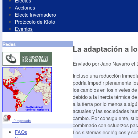
Efectos
Acciones
Efecto invernadero
Protocolo de Kioto
Eventos
Redes
La adaptación a lo
Enviado por
Jano Navarro
el
Incluso una reducción inmedi
podría impedir plenamente los
los cambios en los niveles de
debido a la inercia térmica d
a la tierra por lo menos a alg
actuales y las sociedades hum
cambio. Por consiguiente, si 
IP registrada
combinado con esfuerzos para
FAQs
Los sistemas ecológicos y so