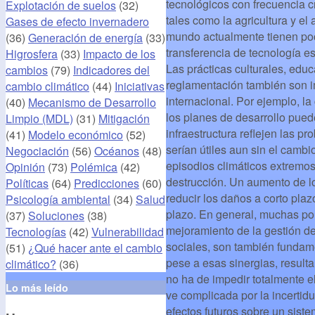
tecnológicos con frecuencia 
Explotación de suelos
(32)
tales como la agricultura y e
Gases de efecto invernadero
mundo actualmente tienen poc
(36)
Generación de energía
(33)
transferencia de tecnología es
Higrosfera
(33)
Impacto de los
Las prácticas culturales, educa
cambios
(79)
Indicadores del
reglamentación también son im
cambio climático
(44)
Iniciativas
internacional. Por ejemplo, la
(40)
Mecanismo de Desarrollo
los planes de desarrollo pued
Limpio (MDL)
(31)
Mitigación
infraestructura reflejen las p
(41)
Modelo económico
(52)
serían útiles aun sin el cambio
Negociación
(56)
Océanos
(48)
episodios climáticos extremo
Opinión
(73)
Polémica
(42)
destrucción. Un aumento de lo
Políticas
(64)
Predicciones
(60)
reducir los daños a corto pla
Psicología ambiental
(34)
Salud
plazo. En general, muchas pol
(37)
Soluciones
(38)
mejoramiento de la gestión de
Tecnologías
(42)
Vulnerabilidad
sociales, son también fundame
(51)
¿Qué hacer ante el cambio
pese a esas sinergias, result
climático?
(36)
no ha de impedir totalmente e
Lo más leído
ve complicada por la incertid
efectos futuros sobre un siste