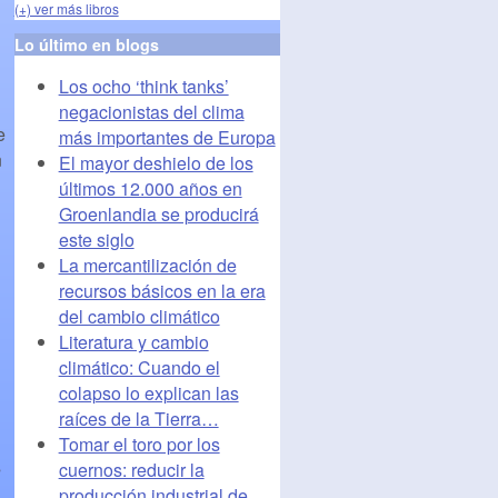
(+) ver más libros
Lo último en blogs
Los ocho ‘think tanks’
negacionistas del clima
e
más importantes de Europa
n
El mayor deshielo de los
últimos 12.000 años en
Groenlandia se producirá
este siglo
La mercantilización de
recursos básicos en la era
del cambio climático
Literatura y cambio
climático: Cuando el
colapso lo explican las
raíces de la Tierra…
Tomar el toro por los
s
cuernos: reducir la
producción industrial de