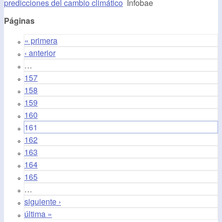
predicciones del cambio climático
Infobae
Páginas
« primera
‹ anterior
…
157
158
159
160
161
162
163
164
165
…
siguiente ›
última »