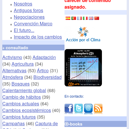
carecer de contenido
Nosotros
asignado.
Antiguos foros
Negociaciones
Convención Marco
El futuro...
Impacto de los cambios
+ consultado
Activismo
(43)
Adaptación
(34)
Agricultura
(34)
Alternativas
(53)
Ártico
(31)
Atmósfera
(34)
Biodiversidad
(35)
Bosques
(32)
Calentamiento global
(68)
Cambio de hábitos
(39)
En contacto:
Cambios actuales
(64)
Cambios ecosistémicos
(40)
Cambios futuros
(35)
Campañas
(46)
Captura de
ⓔ-books