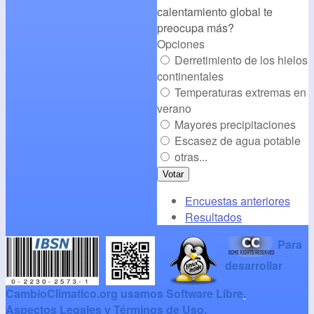
calentamiento global te
preocupa más?
Opciones
Derretimiento de los hielos
continentales
Temperaturas extremas en
verano
Mayores precipitaciones
Escasez de agua potable
otras...
Encuestas anteriores
Resultados
Para
desarrollar
CambioClimatico.org usamos Software Libre
.
Aspectos Legales y Términos de Uso
.