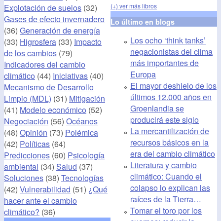
(+) ver más libros
Explotación de suelos
(32)
Gases de efecto invernadero
Lo último en blogs
(36)
Generación de energía
Los ocho ‘think tanks’
(33)
Higrosfera
(33)
Impacto
negacionistas del clima
de los cambios
(79)
más importantes de
Indicadores del cambio
Europa
climático
(44)
Iniciativas
(40)
El mayor deshielo de los
Mecanismo de Desarrollo
últimos 12.000 años en
Limpio (MDL)
(31)
Mitigación
Groenlandia se
(41)
Modelo económico
(52)
producirá este siglo
Negociación
(56)
Océanos
La mercantilización de
(48)
Opinión
(73)
Polémica
recursos básicos en la
(42)
Políticas
(64)
era del cambio climático
Predicciones
(60)
Psicología
Literatura y cambio
ambiental
(34)
Salud
(37)
climático: Cuando el
Soluciones
(38)
Tecnologías
colapso lo explican las
(42)
Vulnerabilidad
(51)
¿Qué
raíces de la Tierra…
hacer ante el cambio
Tomar el toro por los
climático?
(36)