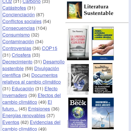
CO2
(31)
Carbono
(33)
Catástrofes
(31)
Concienciación
(87)
Conflictos sociales
(54)
Consecuencias
(104)
Consumismo
(32)
Contaminación
(34)
Controversias
(36)
COP15
(31)
Criosfera
(33)
Decrecimiento
(31)
Desarrollo
sostenible
(59)
Divulgación
científica
(34)
Documentos
relativos al cambio climático
(31)
Educación
(31)
Efecto
invernadero
(39)
Efectos del
cambio climático
(49)
El
futuro...
(45)
Emisiones
(36)
Energías renovables
(37)
Eventos
(62)
Evidencias del
cambio climático
(49)