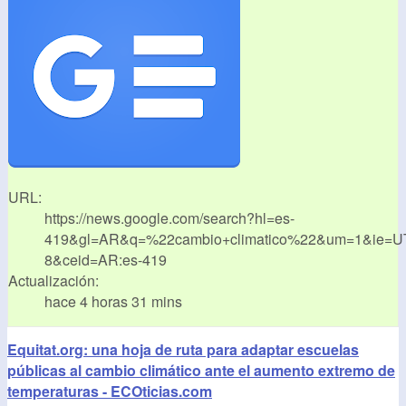
URL:
https://news.google.com/search?hl=es-
419&gl=AR&q=%22cambio+climatico%22&um=1&ie=U
8&ceid=AR:es-419
Actualización:
hace 4 horas 31 mins
Equitat.org: una hoja de ruta para adaptar escuelas
públicas al cambio climático ante el aumento extremo de
temperaturas - ECOticias.com