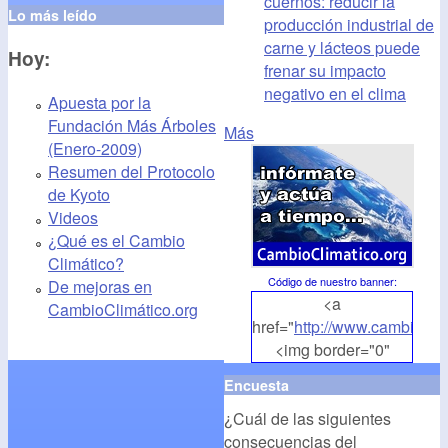
cuernos: reducir la
Lo más leído
producción industrial de
carne y lácteos puede
Hoy:
frenar su impacto
negativo en el clima
Apuesta por la
Fundación Más Árboles
Más
(Enero-2009)
Resumen del Protocolo
de Kyoto
Videos
¿Qué es el Cambio
Climático?
Código de nuestro banner
:
De mejoras en
<a
CambioClimático.org
href="
http://www.cambioclim
<img border="0"
align="middle"
Encuesta
src="
http://www.cambioclim
¿Cuál de las siguientes
alt="CambioClimatico.org"
consecuencias del
/></a>