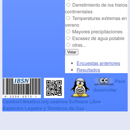
Derretimiento de los hielos
continentales
Temperaturas extremas en
verano
Mayores precipitaciones
Escasez de agua potable
otras...
Encuestas anteriores
Resultados
Para
desarrollar
CambioClimatico.org usamos Software Libre
.
Aspectos Legales y Términos de Uso
.