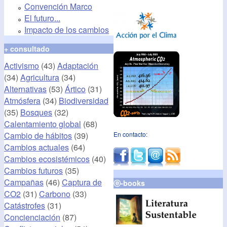
Convención Marco
El futuro...
Impacto de los cambios
+ consultado
Activismo
(43)
Adaptación
(34)
Agricultura
(34)
Alternativas
(53)
Ártico
(31)
Atmósfera
(34)
Biodiversidad
(35)
Bosques
(32)
Calentamiento global
(68)
Cambio de hábitos
(39)
En contacto:
Cambios actuales
(64)
Cambios ecosistémicos
(40)
Cambios futuros
(35)
Campañas
(46)
Captura de
ⓔ-books
CO2
(31)
Carbono
(33)
Catástrofes
(31)
Concienciación
(87)