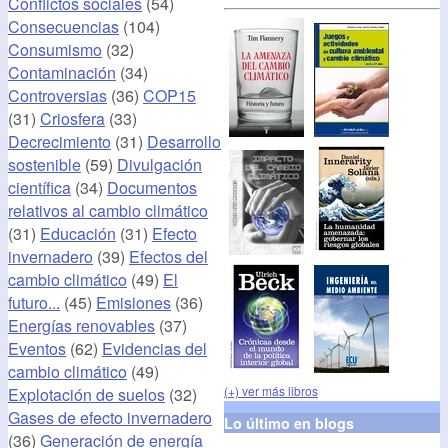
Conflictos sociales
(54)
Consecuencias
(104)
Consumismo
(32)
Contaminación
(34)
Controversias
(36)
COP15
(31)
Criosfera
(33)
Decrecimiento
(31)
Desarrollo
sostenible
(59)
Divulgación
científica
(34)
Documentos
relativos al cambio climático
(31)
Educación
(31)
Efecto
invernadero
(39)
Efectos del
cambio climático
(49)
El
futuro...
(45)
Emisiones
(36)
Energías renovables
(37)
Eventos
(62)
Evidencias del
cambio climático
(49)
(+) ver más libros
Explotación de suelos
(32)
Gases de efecto invernadero
Lo último en blogs
(36)
Generación de energía