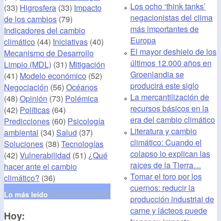
Los ocho ‘think tanks’
(33)
Higrosfera
(33)
Impacto
negacionistas del clima
de los cambios
(79)
más importantes de
Indicadores del cambio
Europa
climático
(44)
Iniciativas
(40)
El mayor deshielo de los
Mecanismo de Desarrollo
últimos 12.000 años en
Limpio (MDL)
(31)
Mitigación
Groenlandia se
(41)
Modelo económico
(52)
producirá este siglo
Negociación
(56)
Océanos
La mercantilización de
(48)
Opinión
(73)
Polémica
recursos básicos en la
(42)
Políticas
(64)
era del cambio climático
Predicciones
(60)
Psicología
Literatura y cambio
ambiental
(34)
Salud
(37)
climático: Cuando el
Soluciones
(38)
Tecnologías
colapso lo explican las
(42)
Vulnerabilidad
(51)
¿Qué
raíces de la Tierra…
hacer ante el cambio
Tomar el toro por los
climático?
(36)
cuernos: reducir la
Lo más leído
producción industrial de
carne y lácteos puede
Hoy: