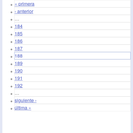
« primera
‹ anterior
…
184
185
186
187
188
189
190
191
192
…
siguiente ›
última »