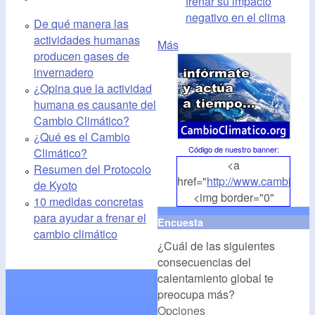
frenar su impacto
negativo en el clima
De qué manera las
actividades humanas
Más
producen gases de
invernadero
¿Opina que la actividad
humana es causante del
Cambio Climático?
¿Qué es el Cambio
Código de nuestro banner
:
Climático?
<a
Resumen del Protocolo
href="
http://www.cambioclim
de Kyoto
<img border="0"
10 medidas concretas
align="middle"
para ayudar a frenar el
Encuesta
src="
http://www.cambioclim
cambio climático
¿Cuál de las siguientes
alt="CambioClimatico.org"
consecuencias del
/></a>
calentamiento global te
preocupa más?
Opciones