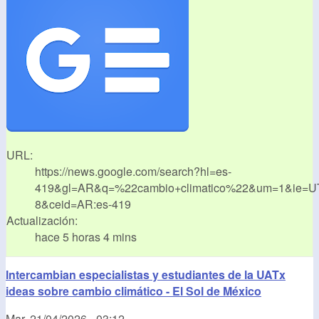
URL:
https://news.google.com/search?hl=es-
419&gl=AR&q=%22cambio+climatico%22&um=1&ie=U
8&ceid=AR:es-419
Actualización:
hace 5 horas 4 mins
Intercambian especialistas y estudiantes de la UATx
ideas sobre cambio climático - El Sol de México
Mar, 21/04/2026 - 03:12