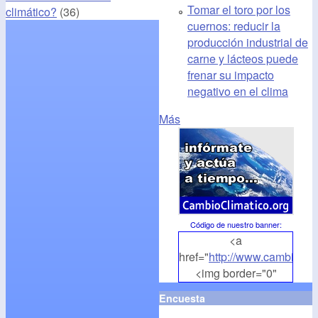
Tomar el toro por los
climático?
(36)
cuernos: reducir la
producción industrial de
carne y lácteos puede
frenar su impacto
negativo en el clima
Más
Código de nuestro banner
:
<a
href="
http://www.cambioclim
<img border="0"
align="middle"
Encuesta
src="
http://www.cambioclim