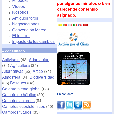
ⓔ-books
por algunos minutos o bien
Videos
carecer de contenido
Nosotros
asignado.
Antiguos foros
Negociaciones
Convención Marco
El futuro...
Impacto de los cambios
+ consultado
Activismo
(43)
Adaptación
(34)
Agricultura
(34)
Alternativas
(53)
Ártico
(31)
Atmósfera
(34)
Biodiversidad
(35)
Bosques
(32)
Calentamiento global
(68)
Cambio de hábitos
(39)
En contacto:
Cambios actuales
(64)
Cambios ecosistémicos
(40)
Cambios futuros
(35)