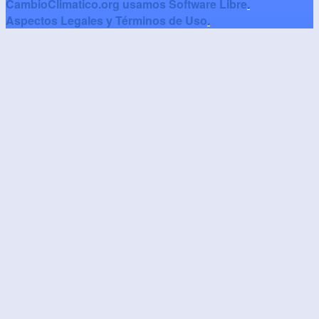
CambioClimatico.org usamos Software Libre
.
Aspectos Legales y Términos de Uso
.