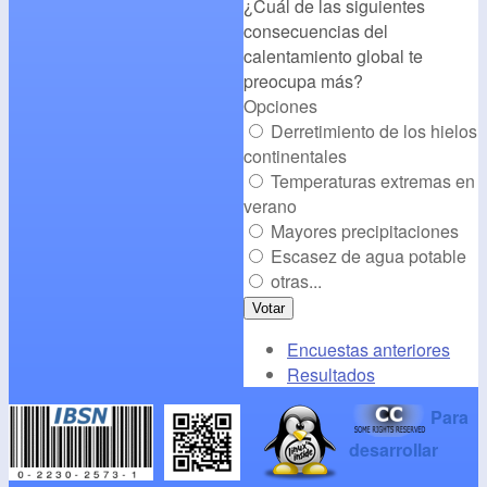
¿Cuál de las siguientes
alt="CambioClimatico.org"
consecuencias del
/></a>
calentamiento global te
preocupa más?
Opciones
Derretimiento de los hielos
continentales
Temperaturas extremas en
verano
Mayores precipitaciones
Escasez de agua potable
otras...
Encuestas anteriores
Resultados
Para
desarrollar