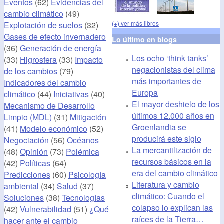
Eventos
(62)
Evidencias del
cambio climático
(49)
(+) ver más libros
Explotación de suelos
(32)
Gases de efecto invernadero
Lo último en blogs
(36)
Generación de energía
Los ocho ‘think tanks’
(33)
Higrosfera
(33)
Impacto
negacionistas del clima
de los cambios
(79)
más importantes de
Indicadores del cambio
Europa
climático
(44)
Iniciativas
(40)
El mayor deshielo de los
Mecanismo de Desarrollo
últimos 12.000 años en
Limpio (MDL)
(31)
Mitigación
Groenlandia se
(41)
Modelo económico
(52)
producirá este siglo
Negociación
(56)
Océanos
La mercantilización de
(48)
Opinión
(73)
Polémica
recursos básicos en la
(42)
Políticas
(64)
era del cambio climático
Predicciones
(60)
Psicología
Literatura y cambio
ambiental
(34)
Salud
(37)
climático: Cuando el
Soluciones
(38)
Tecnologías
colapso lo explican las
(42)
Vulnerabilidad
(51)
¿Qué
raíces de la Tierra…
hacer ante el cambio