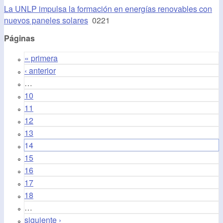
La UNLP impulsa la formación en energías renovables con
nuevos paneles solares
0221
Páginas
« primera
‹ anterior
…
10
11
12
13
14
15
16
17
18
…
siguiente ›