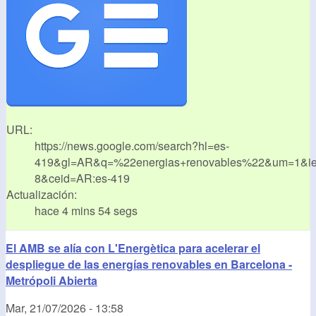
URL:
https://news.google.com/search?hl=es-
419&gl=AR&q=%22energias+renovables%22&um=1&i
8&ceid=AR:es-419
Actualización:
hace 4 mins 54 segs
El AMB se alía con L'Energètica para acelerar el
despliegue de las energías renovables en Barcelona -
Metrópoli Abierta
Mar, 21/07/2026 - 13:58