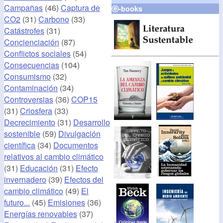
Campañas
(46)
Captura de
ⓔ-books
CO2
(31)
Carbono
(33)
Catástrofes
(31)
Concienciación
(87)
Conflictos sociales
(54)
Consecuencias
(104)
Consumismo
(32)
Contaminación
(34)
Controversias
(36)
COP15
(31)
Criosfera
(33)
Decrecimiento
(31)
Desarrollo
sostenible
(59)
Divulgación
científica
(34)
Documentos
relativos al cambio climático
(31)
Educación
(31)
Efecto
invernadero
(39)
Efectos del
cambio climático
(49)
El
futuro...
(45)
Emisiones
(36)
Energías renovables
(37)