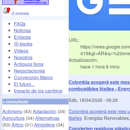
IP registrada
FAQs
Noticias
Enlaces
URL:
ⓔ-books
https://news.google.co
Videos
419&gl=AR&q=%22ener
Nosotros
Actualización:
Antiguos foros
hace 1 hora 8 mins
Negociaciones
Convención Marco
Colombia acogerá este mes 
El futuro...
combustibles fósiles - Ener
Impacto de los cambios
Sáb, 18/04/2026 - 06:29
+ consultado
Activismo
(43)
Adaptación
(34)
Colombia acogerá este mes u
Agricultura
(34)
Alternativas
fósiles
Energías Renovables, e
(53)
Ártico
(31)
Atmósfera
(34)
Convierten residuos plástic