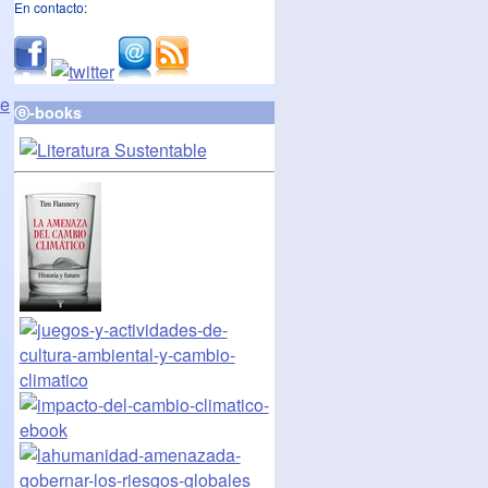
En contacto:
de
ⓔ-books