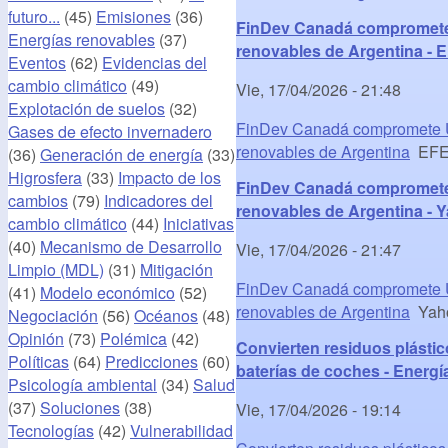
futuro...
(45)
Emisiones
(36)
FinDev Canadá compromete U
Energías renovables
(37)
renovables de Argentina - 
Eventos
(62)
Evidencias del
cambio climático
(49)
Vie, 17/04/2026 - 21:48
Explotación de suelos
(32)
FinDev Canadá compromete US
Gases de efecto invernadero
renovables de Argentina
EFE 
(36)
Generación de energía
(33)
Higrosfera
(33)
Impacto de los
FinDev Canadá compromete U
cambios
(79)
Indicadores del
renovables de Argentina - 
cambio climático
(44)
Iniciativas
(40)
Mecanismo de Desarrollo
Vie, 17/04/2026 - 21:47
Limpio (MDL)
(31)
Mitigación
FinDev Canadá compromete US
(41)
Modelo económico
(52)
renovables de Argentina
Yaho
Negociación
(56)
Océanos
(48)
Opinión
(73)
Polémica
(42)
Convierten residuos plástic
Políticas
(64)
Predicciones
(60)
baterías de coches - Energí
Psicología ambiental
(34)
Salud
(37)
Soluciones
(38)
Vie, 17/04/2026 - 19:14
Tecnologías
(42)
Vulnerabilidad