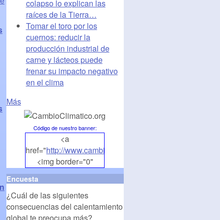
de
colapso lo explican las
raíces de la Tierra…
Tomar el toro por los
s
cuernos: reducir la
producción industrial de
carne y lácteos puede
frenar su impacto negativo
en el clima
Más
s
Código de nuestro banner
:
<a
href="
http://www.cambioclimatico.org
">
<img border="0"
align="middle"
Encuesta
src="
http://www.cambioclimatico.org/banners/banner1.
ón
¿Cuál de las siguientes
alt="CambioClimatico.org"
consecuencias del calentamiento
/></a>
global te preocupa más?