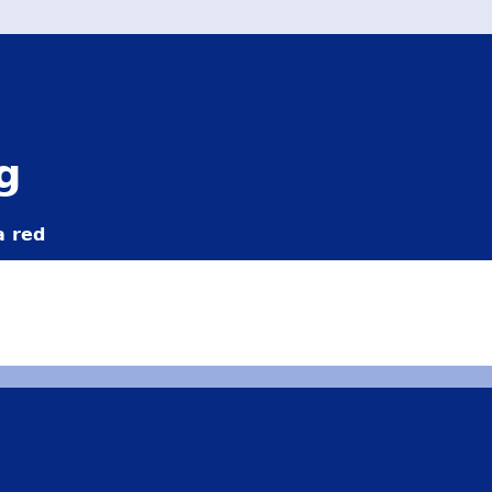
g
a red