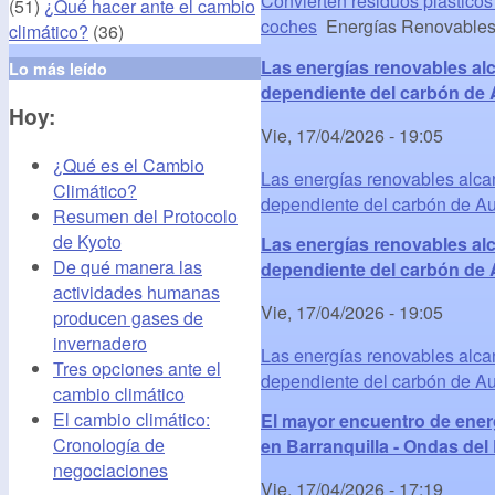
Convierten residuos plásticos
(51)
¿Qué hacer ante el cambio
coches
Energías Renovables, 
climático?
(36)
Las energías renovables alc
Lo más leído
dependiente del carbón de Au
Hoy:
Vie, 17/04/2026 - 19:05
¿Qué es el Cambio
Las energías renovables alcan
Climático?
dependiente del carbón de Au
Resumen del Protocolo
de Kyoto
Las energías renovables alc
De qué manera las
dependiente del carbón de Au
actividades humanas
Vie, 17/04/2026 - 19:05
producen gases de
invernadero
Las energías renovables alcan
Tres opciones ante el
dependiente del carbón de Au
cambio climático
El cambio climático:
El mayor encuentro de ener
Cronología de
en Barranquilla - Ondas del
negociaciones
Vie, 17/04/2026 - 17:19