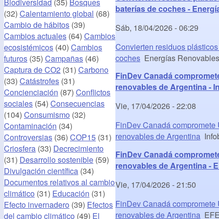
Biodiversidad
(35)
Bosques
baterías de coches - Energí
(32)
Calentamiento global
(68)
Cambio de hábitos
(39)
Sáb, 18/04/2026 - 06:29
Cambios actuales
(64)
Cambios
Convierten residuos plásticos
ecosistémicos
(40)
Cambios
coches
Energías Renovables, 
futuros
(35)
Campañas
(46)
Captura de CO2
(31)
Carbono
FinDev Canadá compromete U
(33)
Catástrofes
(31)
renovables de Argentina - I
Concienciación
(87)
Conflictos
sociales
(54)
Consecuencias
Vie, 17/04/2026 - 22:08
(104)
Consumismo
(32)
FinDev Canadá compromete US
Contaminación
(34)
renovables de Argentina
Info
Controversias
(36)
COP15
(31)
Criosfera
(33)
Decrecimiento
FinDev Canadá compromete U
(31)
Desarrollo sostenible
(59)
renovables de Argentina -
Divulgación científica
(34)
Documentos relativos al cambio
Vie, 17/04/2026 - 21:50
climático
(31)
Educación
(31)
FinDev Canadá compromete US
Efecto invernadero
(39)
Efectos
renovables de Argentina
EFE
del cambio climático
(49)
El