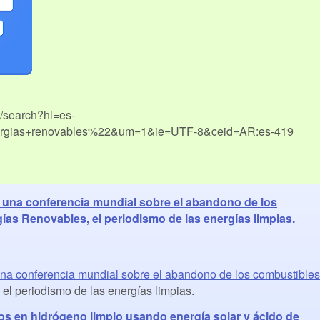
m/search?hl=es-
gias+renovables%22&um=1&ie=UTF-8&ceid=AR:es-419
una conferencia mundial sobre el abandono de los
gías Renovables, el periodismo de las energías limpias.
na conferencia mundial sobre el abandono de los combustibles
l periodismo de las energías limpias.
os en hidrógeno limpio usando energía solar y ácido de