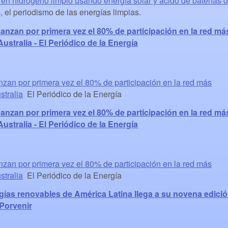
 en hidrógeno limpio usando energía solar y ácido de baterías 
el periodismo de las energías limpias.
anzan por primera vez el 80% de participación en la red má
stralia - El Periódico de la Energía
zan por primera vez el 80% de participación en la red más
stralia
El Periódico de la Energía
anzan por primera vez el 80% de participación en la red má
stralia - El Periódico de la Energía
zan por primera vez el 80% de participación en la red más
stralia
El Periódico de la Energía
gías renovables de América Latina llega a su novena edici
 Porvenir