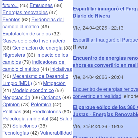
futuro...
(45)
Emisiones
(36)
Espartillar inauguró el Parq
Energías renovables
(37)
Diario de Rivera
Eventos
(62)
Evidencias del
cambio climático
(49)
Vie, 24/04/2026 - 22:13
Explotación de suelos
(32)
Espartillar inauguró el Parqu
Gases de efecto invernadero
Rivera
(36)
Generación de energía
(33)
Higrosfera
(33)
Impacto de los
Encuentro de energías renov
cambios
(79)
Indicadores del
ahora es convertirlo en real
cambio climático
(44)
Iniciativas
(40)
Mecanismo de Desarrollo
Vie, 24/04/2026 - 20:04
Limpio (MDL)
(31)
Mitigación
Encuentro de energías renovab
(41)
Modelo económico
(52)
convertirlo en realidad
elnort
Negociación
(56)
Océanos
(48)
Opinión
(73)
Polémica
(42)
El parque eólico de los 38
Políticas
(64)
Predicciones
(60)
Justas - Energías Renovable
Psicología ambiental
(34)
Salud
(37)
Soluciones
(38)
Vie, 24/04/2026 - 19:03
Tecnologías
(42)
Vulnerabilidad