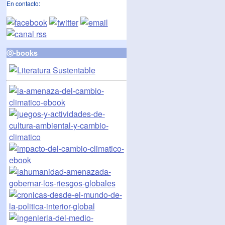
En contacto:
ⓔ-books