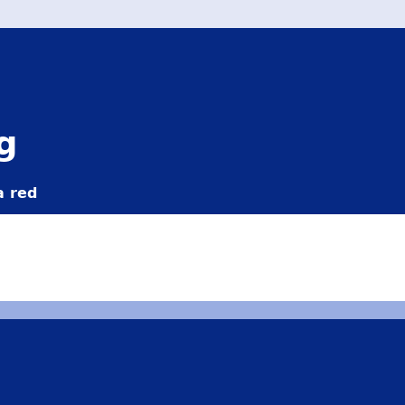
g
a red