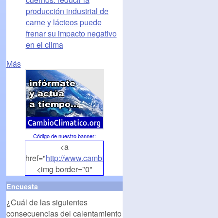
producción industrial de
carne y lácteos puede
frenar su impacto negativo
en el clima
Más
Código de nuestro banner
:
<a
href="
http://www.cambioclimatico.org
">
<img border="0"
align="middle"
Encuesta
src="
http://www.cambioclimatico.org/banners/banner1.
¿Cuál de las siguientes
alt="CambioClimatico.org"
consecuencias del calentamiento
/></a>