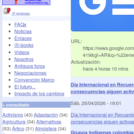
IP registrada
FAQs
Noticias
Enlaces
URL:
ⓔ-books
https://news.google.co
Videos
419&gl=AR&q=%22ener
Nosotros
Actualización:
Antiguos foros
hace 4 horas 10 mins
Negociaciones
Convención Marco
Día Internacional en Recue
El futuro...
consecuencias siguen activ
Impacto de los cambios
Sáb, 25/04/2026 - 19:01
+ consultado
Activismo
(43)
Adaptación
(34)
Día Internacional en Recuerd
Agricultura
(34)
Alternativas
consecuencias siguen activa
(53)
Ártico
(31)
Atmósfera
(34)
Grupos indígenas colombian