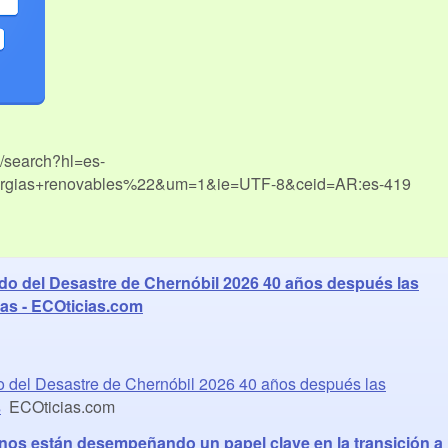
m/search?hl=es-
gias+renovables%22&um=1&ie=UTF-8&ceid=AR:es-419
rdo del Desastre de Chernóbil 2026 40 años después las
as - ECOticias.com
o del Desastre de Chernóbil 2026 40 años después las
s
ECOticias.com
os están desempeñando un papel clave en la transición a