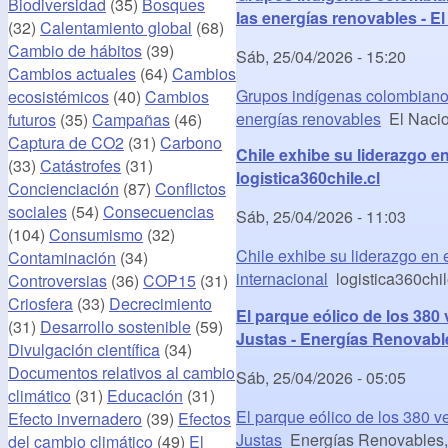
Biodiversidad
(35)
Bosques
las energías renovables - El
(32)
Calentamiento global
(68)
Cambio de hábitos
(39)
Sáb, 25/04/2026 - 15:20
Cambios actuales
(64)
Cambios
Grupos indígenas colombianos
ecosistémicos
(40)
Cambios
energías renovables
El Nacio
futuros
(35)
Campañas
(46)
Captura de CO2
(31)
Carbono
Chile exhibe su liderazgo e
(33)
Catástrofes
(31)
logistica360chile.cl
Concienciación
(87)
Conflictos
sociales
(54)
Consecuencias
Sáb, 25/04/2026 - 11:03
(104)
Consumismo
(32)
Chile exhibe su liderazgo en
Contaminación
(34)
internacional
logistica360chil
Controversias
(36)
COP15
(31)
Criosfera
(33)
Decrecimiento
El parque eólico de los 38
(31)
Desarrollo sostenible
(59)
Justas - Energías Renovable
Divulgación científica
(34)
Documentos relativos al cambio
Sáb, 25/04/2026 - 05:05
climático
(31)
Educación
(31)
El parque eólico de los 380 
Efecto invernadero
(39)
Efectos
Justas
Energías Renovables, e
del cambio climático
(49)
El