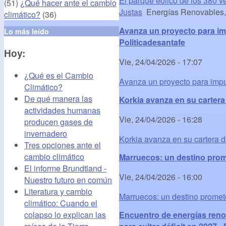
El parque eólico de los 380 
(51)
¿Qué hacer ante el cambio
Justas
Energías Renovables, e
climático?
(36)
Avanza un proyecto para imp
Lo más leído
Politicadesantafe
Hoy:
Vie, 24/04/2026 - 17:07
¿Qué es el Cambio
Avanza un proyecto para impu
Climático?
De qué manera las
Korkia avanza en su cartera
actividades humanas
Vie, 24/04/2026 - 16:28
producen gases de
invernadero
Korkia avanza en su cartera d
Tres opciones ante el
cambio climático
Marruecos: un destino prome
El informe Brundtland -
Vie, 24/04/2026 - 16:00
Nuestro futuro en común
Literatura y cambio
Marruecos: un destino promet
climático: Cuando el
colapso lo explican las
Encuentro de energías reno