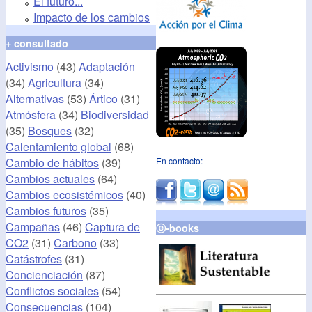
El futuro...
Impacto de los cambios
+ consultado
Activismo
(43)
Adaptación
(34)
Agricultura
(34)
Alternativas
(53)
Ártico
(31)
Atmósfera
(34)
Biodiversidad
(35)
Bosques
(32)
Calentamiento global
(68)
Cambio de hábitos
(39)
En contacto:
Cambios actuales
(64)
Cambios ecosistémicos
(40)
Cambios futuros
(35)
Campañas
(46)
Captura de
ⓔ-books
CO2
(31)
Carbono
(33)
Catástrofes
(31)
Concienciación
(87)
Conflictos sociales
(54)
Consecuencias
(104)