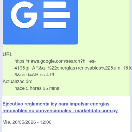
URL:
https://news.google.com/search?hl=es-
419&gl=AR&q=%22energias+renovables%22&um=1&i
8&ceid=AR:es-419
Actualización:
hace 5 horas 25 mins
Ejecutivo reglamenta ley para impulsar energías
renovables no convencionales - marketdata.com.py
Mié, 20/05/2026 - 12:00