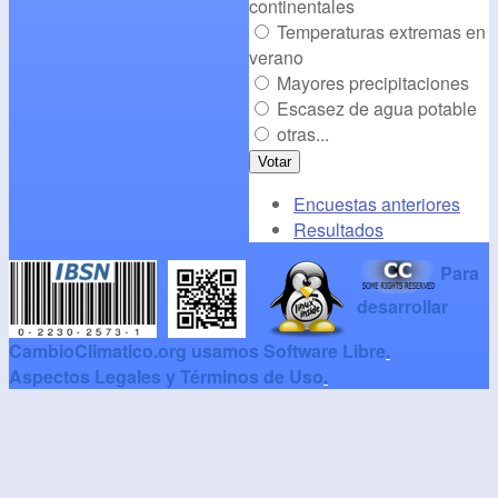
continentales
Temperaturas extremas en
verano
Mayores precipitaciones
Escasez de agua potable
otras...
Encuestas anteriores
Resultados
Para
desarrollar
CambioClimatico.org usamos Software Libre
.
Aspectos Legales y Términos de Uso
.