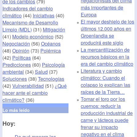
negacionistas del clima
de los cambios
(79)
más importantes de
Indicadores del cambio
Europa
climático
(44)
Iniciativas
(40)
El mayor deshielo de los
Mecanismo de Desarrollo
últimos 12.000 años en
Limpio (MDL)
(31)
Mitigación
Groenlandia se
(41)
Modelo económico
(52)
producirá este siglo
Negociación
(56)
Océanos
La mercantilización de
(48)
Opinión
(73)
Polémica
recursos básicos en la
(42)
Políticas
(64)
era del cambio climático
Predicciones
(60)
Psicología
Literatura y cambio
ambiental
(34)
Salud
(37)
climático: Cuando el
Soluciones
(38)
Tecnologías
colapso lo explican las
(42)
Vulnerabilidad
(51)
¿Qué
raíces de la Tierra…
hacer ante el cambio
Tomar el toro por los
climático?
(36)
cuernos: reducir la
Lo más leído
producción industrial de
carne y lácteos puede
Hoy:
frenar su impacto
negativo en el clima
De qué manera las