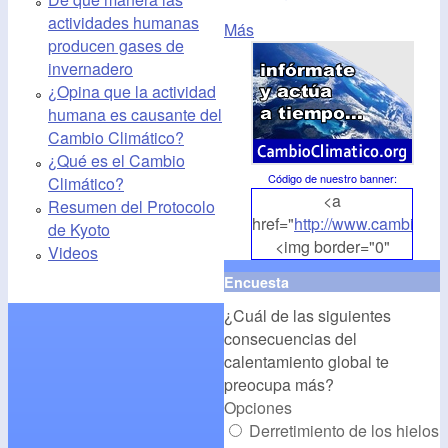
actividades humanas
Más
producen gases de
invernadero
¿Opina que la actividad
humana es causante del
Cambio Climático?
¿Qué es el Cambio
Código de nuestro banner
:
Climático?
<a
Resumen del Protocolo
href="
http://www.cambioclim
de Kyoto
<img border="0"
Videos
align="middle"
Encuesta
src="
http://www.cambioclim
¿Cuál de las siguientes
alt="CambioClimatico.org"
consecuencias del
/></a>
calentamiento global te
preocupa más?
Opciones
Derretimiento de los hielos