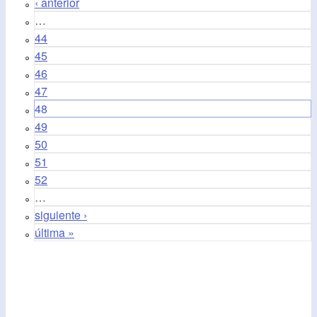
‹ anterior
…
44
45
46
47
48
49
50
51
52
…
siguiente ›
última »