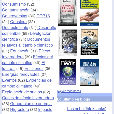
Consumismo
(32)
Contaminación
(34)
Controversias
(36)
COP15
(31)
Criosfera
(33)
Decrecimiento
(31)
Desarrollo
sostenible
(59)
Divulgación
científica
(34)
Documentos
relativos al cambio climático
(31)
Educación
(31)
Efecto
invernadero
(39)
Efectos del
cambio climático
(49)
El
futuro...
(45)
Emisiones
(36)
Energías renovables
(37)
Eventos
(62)
Evidencias del
cambio climático
(49)
(+) ver más libros
Explotación de suelos
(32)
Gases de efecto invernadero
Lo último en blogs
(36)
Generación de energía
Los ocho ‘think tanks’
(33)
Higrosfera
(33)
Impacto