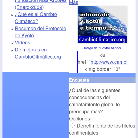
Más
(Enero-2009)
¿Qué es el Cambio
Climático?
Resumen del Protocolo
de Kyoto
Videos
Código de nuestro banner
:
De mejoras en
<a
CambioClimático.org
href="
http://www.cambioclim
<img border="0"
align="middle"
Encuesta
src="
http://www.cambioclim
¿Cuál de las siguientes
alt="CambioClimatico.org"
consecuencias del
/></a>
calentamiento global te
preocupa más?
Opciones
Derretimiento de los hielos
continentales