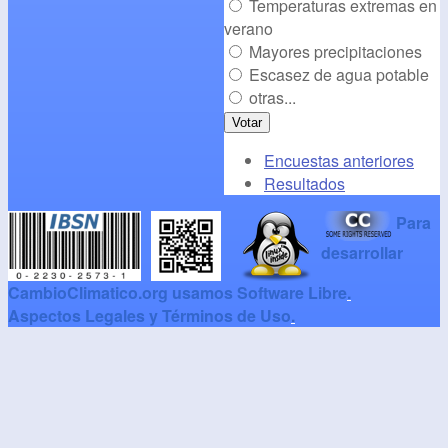
Temperaturas extremas en
verano
Mayores precipitaciones
Escasez de agua potable
otras...
Encuestas anteriores
Resultados
Para
desarrollar
CambioClimatico.org usamos Software Libre
.
Aspectos Legales y Términos de Uso
.