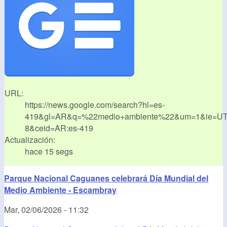
URL:
https://news.google.com/search?hl=es-
419&gl=AR&q=%22medio+ambiente%22&um=1&ie=UT
8&ceid=AR:es-419
Actualización:
hace 15 segs
Parque Nacional Caguanes celebrará Día Mundial del
Medio Ambiente - Escambray
Mar, 02/06/2026 - 11:32