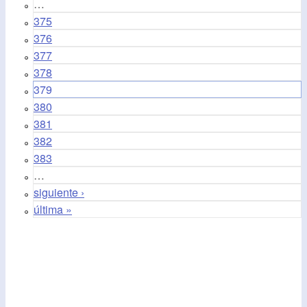
…
375
376
377
378
379
380
381
382
383
…
siguiente ›
última »