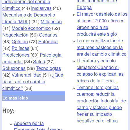
más importantes de
Indicadores del cambio
Europa
climático
(44)
Iniciativas
(40)
El mayor deshielo de los
Mecanismo de Desarrollo
últimos 12.000 años en
Limpio (MDL)
(31)
Mitigación
Groenlandia se
(41)
Modelo económico
(52)
producirá este siglo
Negociación
(56)
Océanos
La mercantilización de
(48)
Opinión
(73)
Polémica
recursos básicos en la
(42)
Políticas
(64)
era del cambio climático
Predicciones
(60)
Psicología
Literatura y cambio
ambiental
(34)
Salud
(37)
climático: Cuando el
Soluciones
(38)
Tecnologías
colapso lo explican las
(42)
Vulnerabilidad
(51)
¿Qué
raíces de la Tierra…
hacer ante el cambio
Tomar el toro por los
climático?
(36)
cuernos: reducir la
Lo más leído
producción industrial de
carne y lácteos puede
Hoy:
frenar su impacto
negativo en el clima
Apuesta por la
Fundación Más Árboles