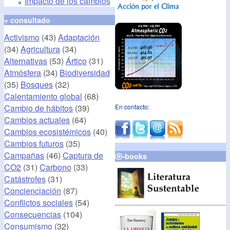
Impacto de los cambios
+ consultado
Activismo
(43)
Adaptación
(34)
Agricultura
(34)
Alternativas
(53)
Ártico
(31)
Atmósfera
(34)
Biodiversidad
(35)
Bosques
(32)
Calentamiento global
(68)
Cambio de hábitos
(39)
En contacto:
Cambios actuales
(64)
Cambios ecosistémicos
(40)
Cambios futuros
(35)
Campañas
(46)
Captura de
ⓔ-books
CO2
(31)
Carbono
(33)
Catástrofes
(31)
Concienciación
(87)
Conflictos sociales
(54)
Consecuencias
(104)
Consumismo
(32)