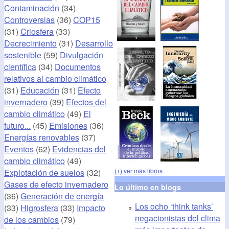
Contaminación
(34)
Controversias
(36)
COP15
(31)
Criosfera
(33)
Decrecimiento
(31)
Desarrollo
sostenible
(59)
Divulgación
científica
(34)
Documentos
relativos al cambio climático
(31)
Educación
(31)
Efecto
invernadero
(39)
Efectos del
cambio climático
(49)
El
futuro...
(45)
Emisiones
(36)
Energías renovables
(37)
Eventos
(62)
Evidencias del
cambio climático
(49)
(+) ver más libros
Explotación de suelos
(32)
Gases de efecto invernadero
Lo último en blogs
(36)
Generación de energía
Los ocho ‘think tanks’
(33)
Higrosfera
(33)
Impacto
negacionistas del clima
de los cambios
(79)