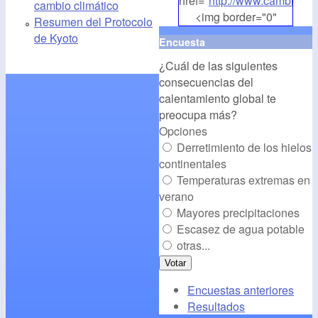
href="
http://www.cambioclim
cambio climático
<img border="0"
Resumen del Protocolo
align="middle"
de Kyoto
Encuesta
src="
http://www.cambioclim
¿Cuál de las siguientes
alt="CambioClimatico.org"
consecuencias del
/></a>
calentamiento global te
preocupa más?
Opciones
Derretimiento de los hielos
continentales
Temperaturas extremas en
verano
Mayores precipitaciones
Escasez de agua potable
otras...
Encuestas anteriores
Resultados