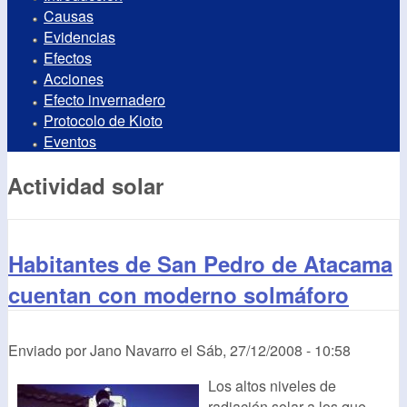
Causas
Evidencias
Efectos
Acciones
Efecto invernadero
Protocolo de Kioto
Eventos
Actividad solar
Habitantes de San Pedro de Atacama
cuentan con moderno solmáforo
Enviado por
Jano Navarro
el
Sáb, 27/12/2008 - 10:58
Los altos niveles de
radiación solar a los que