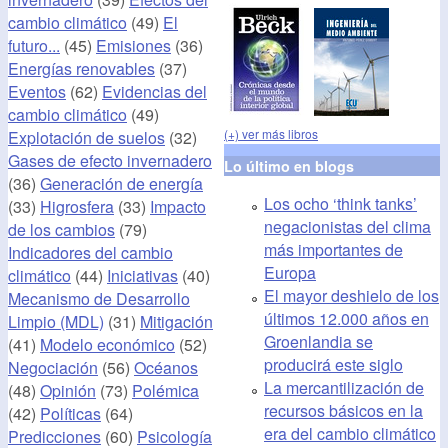
cambio climático
(49)
El
futuro...
(45)
Emisiones
(36)
Energías renovables
(37)
Eventos
(62)
Evidencias del
cambio climático
(49)
(+) ver más libros
Explotación de suelos
(32)
Gases de efecto invernadero
Lo último en blogs
(36)
Generación de energía
Los ocho ‘think tanks’
(33)
Higrosfera
(33)
Impacto
negacionistas del clima
de los cambios
(79)
más importantes de
Indicadores del cambio
Europa
climático
(44)
Iniciativas
(40)
El mayor deshielo de los
Mecanismo de Desarrollo
últimos 12.000 años en
Limpio (MDL)
(31)
Mitigación
Groenlandia se
(41)
Modelo económico
(52)
producirá este siglo
Negociación
(56)
Océanos
La mercantilización de
(48)
Opinión
(73)
Polémica
recursos básicos en la
(42)
Políticas
(64)
era del cambio climático
Predicciones
(60)
Psicología