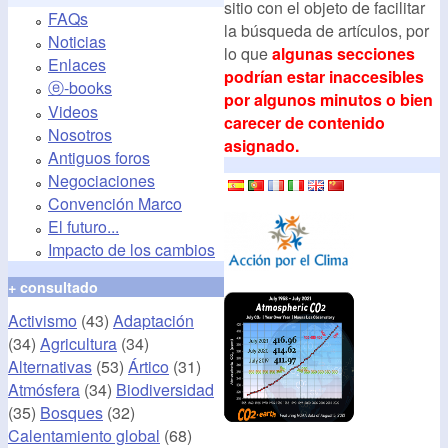
sitio con el objeto de facilitar
FAQs
la búsqueda de artículos, por
Noticias
lo que
algunas secciones
Enlaces
podrían estar inaccesibles
ⓔ-books
por algunos minutos o bien
Videos
carecer de contenido
Nosotros
asignado.
Antiguos foros
Negociaciones
Convención Marco
El futuro...
Impacto de los cambios
+ consultado
Activismo
(43)
Adaptación
(34)
Agricultura
(34)
Alternativas
(53)
Ártico
(31)
Atmósfera
(34)
Biodiversidad
(35)
Bosques
(32)
Calentamiento global
(68)