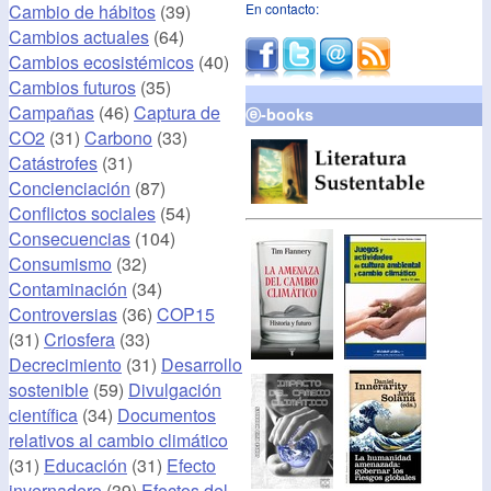
Cambio de hábitos
(39)
En contacto:
Cambios actuales
(64)
Cambios ecosistémicos
(40)
Cambios futuros
(35)
Campañas
(46)
Captura de
ⓔ-books
CO2
(31)
Carbono
(33)
Catástrofes
(31)
Concienciación
(87)
Conflictos sociales
(54)
Consecuencias
(104)
Consumismo
(32)
Contaminación
(34)
Controversias
(36)
COP15
(31)
Criosfera
(33)
Decrecimiento
(31)
Desarrollo
sostenible
(59)
Divulgación
científica
(34)
Documentos
relativos al cambio climático
(31)
Educación
(31)
Efecto
invernadero
(39)
Efectos del