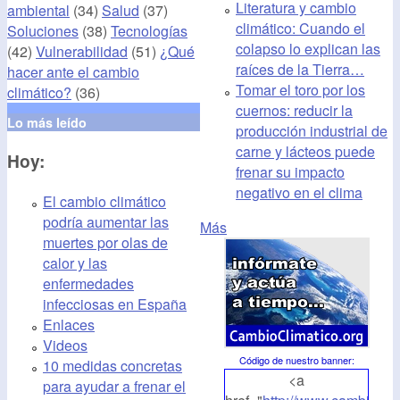
Literatura y cambio
ambiental
(34)
Salud
(37)
climático: Cuando el
Soluciones
(38)
Tecnologías
colapso lo explican las
(42)
Vulnerabilidad
(51)
¿Qué
raíces de la Tierra…
hacer ante el cambio
Tomar el toro por los
climático?
(36)
cuernos: reducir la
Lo más leído
producción industrial de
carne y lácteos puede
Hoy:
frenar su impacto
negativo en el clima
El cambio climático
podría aumentar las
Más
muertes por olas de
calor y las
enfermedades
infecciosas en España
Enlaces
Videos
Código de nuestro banner
:
10 medidas concretas
<a
para ayudar a frenar el