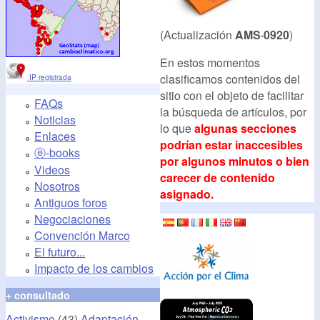
(Actualización
AMS·0920
)
En estos momentos
clasificamos contenidos del
IP registrada
sitio con el objeto de facilitar
FAQs
la búsqueda de artículos, por
Noticias
lo que
algunas secciones
Enlaces
podrían estar inaccesibles
ⓔ-books
por algunos minutos o bien
Videos
carecer de contenido
Nosotros
asignado.
Antiguos foros
Negociaciones
Convención Marco
El futuro...
Impacto de los cambios
+ consultado
Activismo
(43)
Adaptación