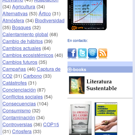
(34)
Agricultura
(34)
Alternativas
(53)
Ártico
(31)
Atmósfera
(34)
Biodiversidad
(35)
Bosques
(32)
Calentamiento global
(68)
Cambio de hábitos
(39)
En contacto:
Cambios actuales
(64)
Cambios ecosistémicos
(40)
Cambios futuros
(35)
Campañas
(46)
Captura de
ⓔ-books
CO2
(31)
Carbono
(33)
Catástrofes
(31)
Concienciación
(87)
Conflictos sociales
(54)
Consecuencias
(104)
Consumismo
(32)
Contaminación
(34)
Controversias
(36)
COP15
(31)
Criosfera
(33)