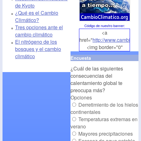
de Kyoto
¿Qué es el Cambio
Climático?
Código de nuestro banner
:
Tres opciones ante el
<a
cambio climático
href="
http://www.cambioclim
El nitrógeno de los
<img border="0"
bosques y el cambio
align="middle"
climático
Encuesta
src="
http://www.cambioclim
¿Cuál de las siguientes
alt="CambioClimatico.org"
consecuencias del
/></a>
calentamiento global te
preocupa más?
Opciones
Derretimiento de los hielos
continentales
Temperaturas extremas en
verano
Mayores precipitaciones
Escasez de agua potable