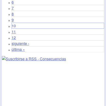
6
7
8
9
10
11
12
siguiente ›
última »