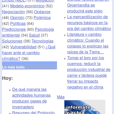
Groenlandia se
(41)
Modelo económico
(52)
producirá este siglo
Negociación
(56)
Océanos
La mercantilización de
(48)
Opinión
(73)
Polémica
recursos básicos en la
(42)
Políticas
(64)
era del cambio climático
Predicciones
(60)
Psicología
Literatura y cambio
ambiental
(34)
Salud
(37)
climático: Cuando el
Soluciones
(38)
Tecnologías
colapso lo explican las
(42)
Vulnerabilidad
(51)
¿Qué
raíces de la Tierra…
hacer ante el cambio
Tomar el toro por los
climático?
(36)
cuernos: reducir la
Lo más leído
producción industrial de
carne y lácteos puede
Hoy:
frenar su impacto
negativo en el clima
De qué manera las
actividades humanas
Más
producen gases de
invernadero
Resumen del Protocolo