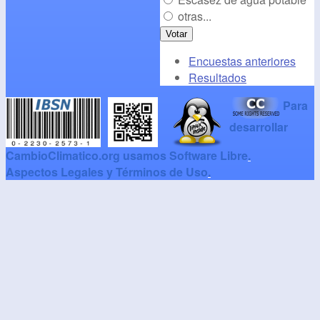
otras...
Encuestas anteriores
Resultados
Para
desarrollar
CambioClimatico.org usamos Software Libre
.
Aspectos Legales y Términos de Uso
.