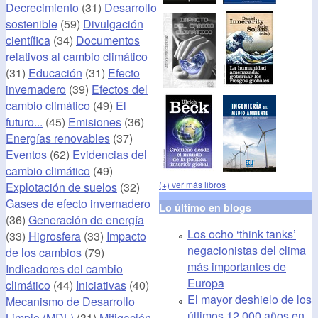
Decrecimiento
(31)
Desarrollo
sostenible
(59)
Divulgación
científica
(34)
Documentos
relativos al cambio climático
(31)
Educación
(31)
Efecto
invernadero
(39)
Efectos del
cambio climático
(49)
El
futuro...
(45)
Emisiones
(36)
Energías renovables
(37)
Eventos
(62)
Evidencias del
cambio climático
(49)
(+) ver más libros
Explotación de suelos
(32)
Gases de efecto invernadero
Lo último en blogs
(36)
Generación de energía
Los ocho ‘think tanks’
(33)
Higrosfera
(33)
Impacto
negacionistas del clima
de los cambios
(79)
más importantes de
Indicadores del cambio
Europa
climático
(44)
Iniciativas
(40)
El mayor deshielo de los
Mecanismo de Desarrollo
últimos 12.000 años en
Limpio (MDL)
(31)
Mitigación