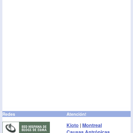
Redes
Atención!
Kioto
|
Montreal
Causas Antrópicas