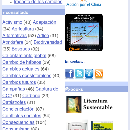
Impacto de los cambios
+ consultado
Activismo
(43)
Adaptación
(34)
Agricultura
(34)
Alternativas
(53)
Ártico
(31)
Atmósfera
(34)
Biodiversidad
(35)
Bosques
(32)
Calentamiento global
(68)
Cambio de hábitos
(39)
En contacto:
Cambios actuales
(64)
Cambios ecosistémicos
(40)
Cambios futuros
(35)
Campañas
(46)
Captura de
ⓔ-books
CO2
(31)
Carbono
(33)
Catástrofes
(31)
Concienciación
(87)
Conflictos sociales
(54)
Consecuencias
(104)
Consumismo
(32)