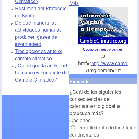
Climático?
Más
Resumen del Protocolo
de Kyoto
De qué manera las
actividades humanas
producen gases de
invernadero
Código de nuestro banner
:
Tres opciones ante el
<a
cambio climático
href="
http://www.cambioclim
¿Opina que la actividad
<img border="0"
humana es causante del
align="middle"
Cambio Climático?
Encuesta
src="
http://www.cambioclim
¿Cuál de las siguientes
alt="CambioClimatico.org"
consecuencias del
/></a>
calentamiento global te
preocupa más?
Opciones
Derretimiento de los hielos
continentales