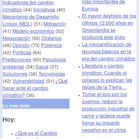
más importantes de
Indicadores del cambio
Europa
climático
(44)
Iniciativas
(40)
El mayor deshielo de los
Mecanismo de Desarrollo
últimos 12.000 años en
Limpio (MDL)
(31)
Mitigación
Groenlandia se
(41)
Modelo económico
(52)
producirá este siglo
Negociación
(56)
Océanos
La mercantilización de
(48)
Opinión
(73)
Polémica
recursos básicos en la
(42)
Políticas
(64)
era del cambio climático
Predicciones
(60)
Psicología
Literatura y cambio
ambiental
(34)
Salud
(37)
climático: Cuando el
Soluciones
(38)
Tecnologías
colapso lo explican las
(42)
Vulnerabilidad
(51)
¿Qué
raíces de la Tierra…
hacer ante el cambio
Tomar el toro por los
climático?
(36)
cuernos: reducir la
Lo más leído
producción industrial de
carne y lácteos puede
Hoy:
frenar su impacto
negativo en el clima
¿Qué es el Cambio