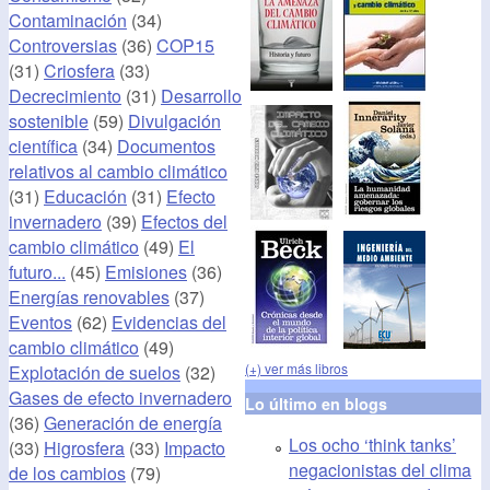
Contaminación
(34)
Controversias
(36)
COP15
(31)
Criosfera
(33)
Decrecimiento
(31)
Desarrollo
sostenible
(59)
Divulgación
científica
(34)
Documentos
relativos al cambio climático
(31)
Educación
(31)
Efecto
invernadero
(39)
Efectos del
cambio climático
(49)
El
futuro...
(45)
Emisiones
(36)
Energías renovables
(37)
Eventos
(62)
Evidencias del
cambio climático
(49)
(+) ver más libros
Explotación de suelos
(32)
Gases de efecto invernadero
Lo último en blogs
(36)
Generación de energía
Los ocho ‘think tanks’
(33)
Higrosfera
(33)
Impacto
negacionistas del clima
de los cambios
(79)