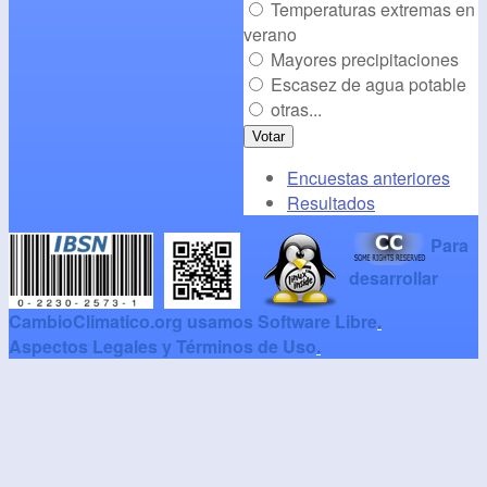
Temperaturas extremas en
verano
Mayores precipitaciones
Escasez de agua potable
otras...
Encuestas anteriores
Resultados
Para
desarrollar
CambioClimatico.org usamos Software Libre
.
Aspectos Legales y Términos de Uso
.