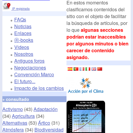
En estos momentos
clasificamos contenidos del
IP registrada
sitio con el objeto de facilitar
FAQs
la búsqueda de artículos, por
Noticias
lo que
algunas secciones
Enlaces
podrían estar inaccesibles
ⓔ-books
por algunos minutos o bien
Videos
carecer de contenido
Nosotros
asignado.
Antiguos foros
Negociaciones
Convención Marco
El futuro...
Impacto de los cambios
+ consultado
Activismo
(43)
Adaptación
(34)
Agricultura
(34)
Alternativas
(53)
Ártico
(31)
Atmósfera
(34)
Biodiversidad