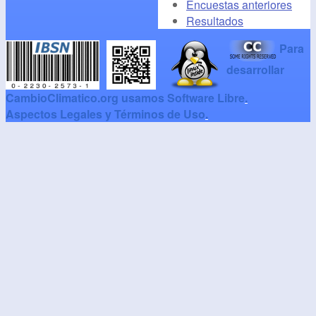
Encuestas anteriores
Resultados
Para
desarrollar
CambioClimatico.org usamos Software Libre
.
Aspectos Legales y Términos de Uso
.