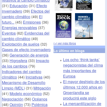
relativos al cambio climático
(31)
Educación
(31)
Efecto
invernadero
(39)
Efectos del
cambio climático
(49)
El
futuro...
(45)
Emisiones
(36)
Energías renovables
(37)
Eventos
(62)
Evidencias del
cambio climático
(49)
(+) ver más libros
Explotación de suelos
(32)
Gases de efecto invernadero
Lo último en blogs
(36)
Generación de energía
Los ocho ‘think tanks’
(33)
Higrosfera
(33)
Impacto
negacionistas del clima
de los cambios
(79)
más importantes de
Indicadores del cambio
Europa
climático
(44)
Iniciativas
(40)
El mayor deshielo de los
Mecanismo de Desarrollo
últimos 12.000 años en
Limpio (MDL)
(31)
Mitigación
Groenlandia se
(41)
Modelo económico
(52)
producirá este siglo
Negociación
(56)
Océanos
La mercantilización de
(48)
Opinión
(73)
Polémica