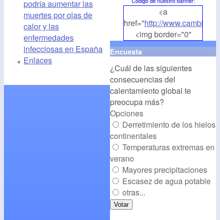
Código de nuestro banner
:
podría aumentar las
<a
muertes por olas de
href="
http://www.cambioclim
calor y las
<img border="0"
enfermedades
align="middle"
infecciosas en España
Encuesta
src="
http://www.cambioclim
Enlaces
¿Cuál de las siguientes
alt="CambioClimatico.org"
consecuencias del
/></a>
calentamiento global te
preocupa más?
Opciones
Derretimiento de los hielos
continentales
Temperaturas extremas en
verano
Mayores precipitaciones
Escasez de agua potable
otras...