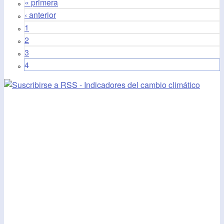
« primera
‹ anterior
1
2
3
4