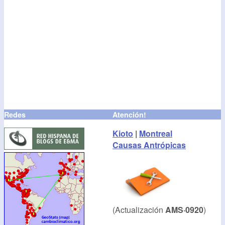
Redes
Atención!
Kioto
|
Montreal
Causas Antrópicas
(Actualización
AMS·0920
)