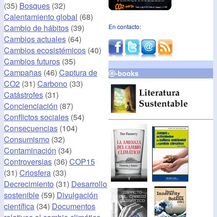
(35)
Bosques
(32)
Calentamiento global
(68)
Cambio de hábitos
(39)
En contacto:
Cambios actuales
(64)
Cambios ecosistémicos
(40)
Cambios futuros
(35)
Campañas
(46)
Captura de
ⓔ-books
CO2
(31)
Carbono
(33)
Catástrofes
(31)
Concienciación
(87)
Conflictos sociales
(54)
Consecuencias
(104)
Consumismo
(32)
Contaminación
(34)
Controversias
(36)
COP15
(31)
Criosfera
(33)
Decrecimiento
(31)
Desarrollo
sostenible
(59)
Divulgación
científica
(34)
Documentos