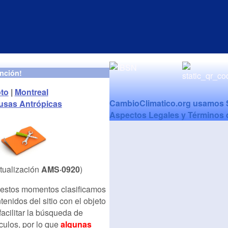
nción!
oto
|
Montreal
CambioClimatico.org usamos S
usas Antrópicas
Aspectos Legales y Términos
limático
tualización
AMS·0920
)
estos momentos clasificamos
tenidos del sitio con el objeto
su nombre
facilitar la búsqueda de
ículos, por lo que
algunas