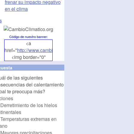
frenar su impacto negativo
en el clima
s
Código de nuestro banner
:
<a
href="
http://www.cambioclimatico.org
">
<img border="0"
align="middle"
uesta
src="
http://www.cambioclimatico.org/banners/banner1.png
"
ál de las siguientes
alt="CambioClimatico.org"
secuencias del calentamiento
/></a>
bal te preocupa más?
ciones
Derretimiento de los hielos
tinentales
Temperaturas extremas en
rano
Mayores precipitaciones