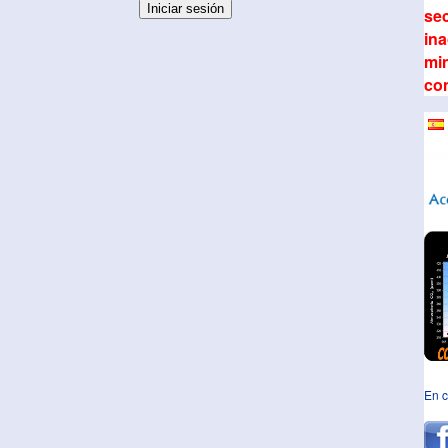
sec
ina
min
co
En c