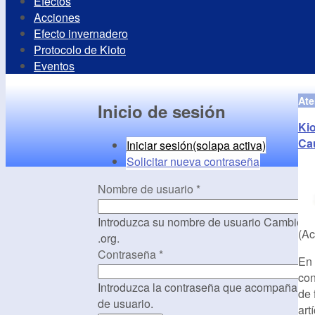
Efectos
Acciones
Efecto invernadero
Protocolo de Kioto
Eventos
Ate
Inicio de sesión
Ki
Ca
Iniciar sesión
(solapa activa)
Solicitar nueva contraseña
Nombre de usuario
*
Introduzca su nombre de usuario Cambio C
(Ac
.org.
Contraseña
*
En 
con
Introduzca la contraseña que acompaña a 
de 
de usuario.
art