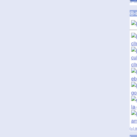
ⓔ-
(+) 