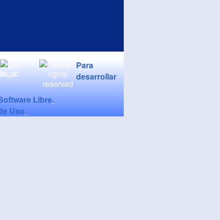
Para
desarrollar
oftware Libre
.
 de Uso
.