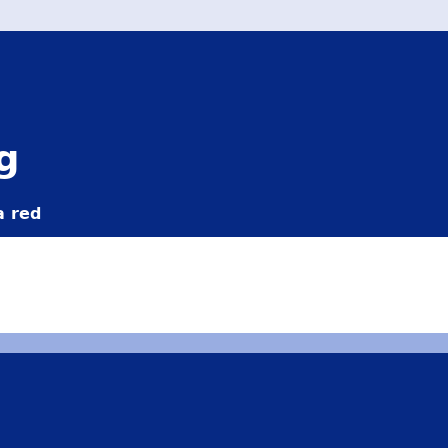
g
a red