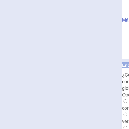
Má
Enc
¿Cu
con
glo
Op
con
ve