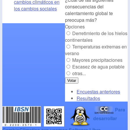
cambios climáticos en
consecuencias del
/></a>
los cambios sociales
calentamiento global te
preocupa más?
Opciones
Derretimiento de los hielos
continentales
Temperaturas extremas en
verano
Mayores precipitaciones
Escasez de agua potable
otras...
Encuestas anteriores
Resultados
Para
desarrollar
CambioClimatico.org usamos Software Libre
.