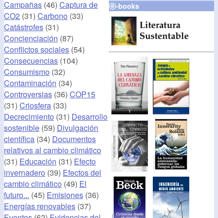
Campañas
(46)
Captura de
ⓔ-books
CO2
(31)
Carbono
(33)
Catástrofes
(31)
Concienciación
(87)
Conflictos sociales
(54)
Consecuencias
(104)
Consumismo
(32)
Contaminación
(34)
Controversias
(36)
COP15
(31)
Criosfera
(33)
Decrecimiento
(31)
Desarrollo
sostenible
(59)
Divulgación
científica
(34)
Documentos
relativos al cambio climático
(31)
Educación
(31)
Efecto
invernadero
(39)
Efectos del
cambio climático
(49)
El
futuro...
(45)
Emisiones
(36)
Energías renovables
(37)
Eventos
(62)
Evidencias del