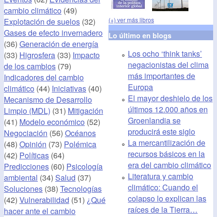
cambio climático
(49)
(+) ver más libros
Explotación de suelos
(32)
Gases de efecto invernadero
Lo último en blogs
(36)
Generación de energía
Los ocho ‘think tanks’
(33)
Higrosfera
(33)
Impacto
negacionistas del clima
de los cambios
(79)
más importantes de
Indicadores del cambio
Europa
climático
(44)
Iniciativas
(40)
El mayor deshielo de los
Mecanismo de Desarrollo
últimos 12.000 años en
Limpio (MDL)
(31)
Mitigación
Groenlandia se
(41)
Modelo económico
(52)
producirá este siglo
Negociación
(56)
Océanos
La mercantilización de
(48)
Opinión
(73)
Polémica
recursos básicos en la
(42)
Políticas
(64)
era del cambio climático
Predicciones
(60)
Psicología
Literatura y cambio
ambiental
(34)
Salud
(37)
climático: Cuando el
Soluciones
(38)
Tecnologías
colapso lo explican las
(42)
Vulnerabilidad
(51)
¿Qué
raíces de la Tierra…
hacer ante el cambio