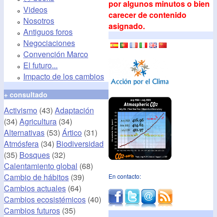
por algunos minutos o bien
Videos
carecer de contenido
Nosotros
asignado.
Antiguos foros
Negociaciones
Convención Marco
El futuro...
Impacto de los cambios
+ consultado
Activismo
(43)
Adaptación
(34)
Agricultura
(34)
Alternativas
(53)
Ártico
(31)
Atmósfera
(34)
Biodiversidad
(35)
Bosques
(32)
Calentamiento global
(68)
Cambio de hábitos
(39)
En contacto:
Cambios actuales
(64)
Cambios ecosistémicos
(40)
Cambios futuros
(35)