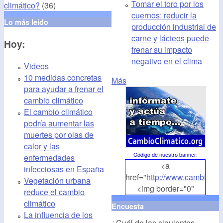
Tomar el toro por los
climático?
(36)
cuernos: reducir la
Lo más leído
producción industrial de
carne y lácteos puede
Hoy:
frenar su impacto
negativo en el clima
Videos
10 medidas concretas
Más
para ayudar a frenar el
cambio climático
El cambio climático
podría aumentar las
muertes por olas de
calor y las
Código de nuestro banner
:
enfermedades
<a
infecciosas en España
href="
http://www.cambioclim
Vegetación urbana
<img border="0"
reduce el cambio
align="middle"
climático
Encuesta
src="
http://www.cambioclim
La influencia de los
¿Cuál de las siguientes
alt="CambioClimatico.org"