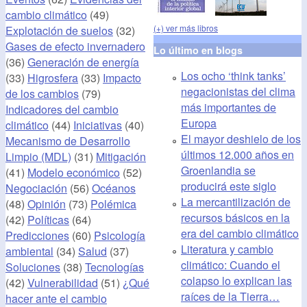
cambio climático
(49)
(+) ver más libros
Explotación de suelos
(32)
Gases de efecto invernadero
Lo último en blogs
(36)
Generación de energía
Los ocho ‘think tanks’
(33)
Higrosfera
(33)
Impacto
negacionistas del clima
de los cambios
(79)
más importantes de
Indicadores del cambio
Europa
climático
(44)
Iniciativas
(40)
El mayor deshielo de los
Mecanismo de Desarrollo
últimos 12.000 años en
Limpio (MDL)
(31)
Mitigación
Groenlandia se
(41)
Modelo económico
(52)
producirá este siglo
Negociación
(56)
Océanos
La mercantilización de
(48)
Opinión
(73)
Polémica
recursos básicos en la
(42)
Políticas
(64)
era del cambio climático
Predicciones
(60)
Psicología
Literatura y cambio
ambiental
(34)
Salud
(37)
climático: Cuando el
Soluciones
(38)
Tecnologías
colapso lo explican las
(42)
Vulnerabilidad
(51)
¿Qué
raíces de la Tierra…
hacer ante el cambio