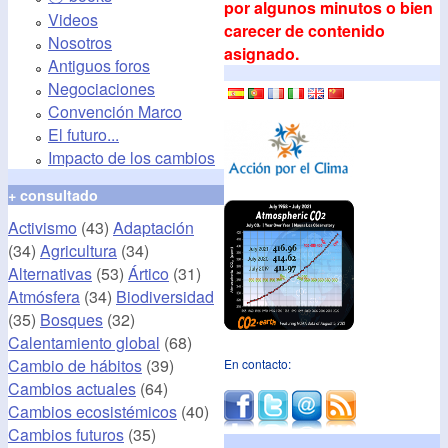
por algunos minutos o bien
Videos
carecer de contenido
Nosotros
asignado.
Antiguos foros
Negociaciones
Convención Marco
El futuro...
Impacto de los cambios
+ consultado
Activismo
(43)
Adaptación
(34)
Agricultura
(34)
Alternativas
(53)
Ártico
(31)
Atmósfera
(34)
Biodiversidad
(35)
Bosques
(32)
Calentamiento global
(68)
Cambio de hábitos
(39)
En contacto:
Cambios actuales
(64)
Cambios ecosistémicos
(40)
Cambios futuros
(35)