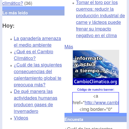
Tomar el toro por los
climático?
(36)
cuernos: reducir la
Lo más leído
producción industrial de
carne y lácteos puede
Hoy:
frenar su impacto
negativo en el clima
La ganadería amenaza
el medio ambiente
Más
¿Qué es el Cambio
Climático?
¿Cuál de las siguientes
consecuencias del
calentamiento global te
preocupa más?
Código de nuestro banner
:
De qué manera las
<a
actividades humanas
href="
http://www.cambioclim
producen gases de
<img border="0"
invernadero
align="middle"
Videos
Encuesta
src="
http://www.cambioclim
¿Cuál de las siguientes
alt="CambioClimatico.org"