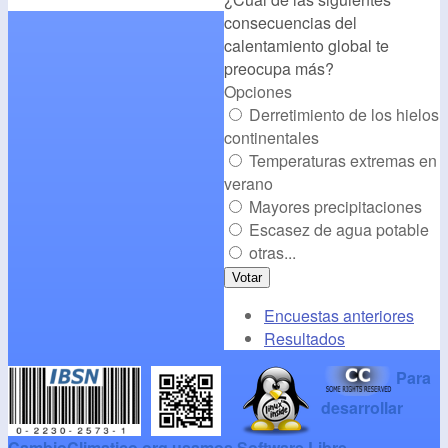
consecuencias del
/></a>
calentamiento global te
preocupa más?
Opciones
Derretimiento de los hielos
continentales
Temperaturas extremas en
verano
Mayores precipitaciones
Escasez de agua potable
otras...
Encuestas anteriores
Resultados
Para
desarrollar
CambioClimatico.org usamos Software Libre
.