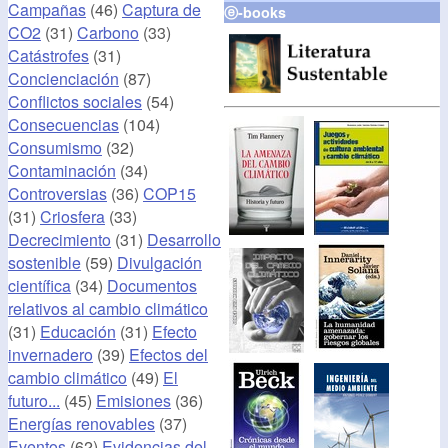
Campañas
(46)
Captura de
ⓔ-books
CO2
(31)
Carbono
(33)
Catástrofes
(31)
Concienciación
(87)
Conflictos sociales
(54)
Consecuencias
(104)
Consumismo
(32)
Contaminación
(34)
Controversias
(36)
COP15
(31)
Criosfera
(33)
Decrecimiento
(31)
Desarrollo
sostenible
(59)
Divulgación
científica
(34)
Documentos
relativos al cambio climático
(31)
Educación
(31)
Efecto
invernadero
(39)
Efectos del
cambio climático
(49)
El
futuro...
(45)
Emisiones
(36)
Energías renovables
(37)
Eventos
(62)
Evidencias del