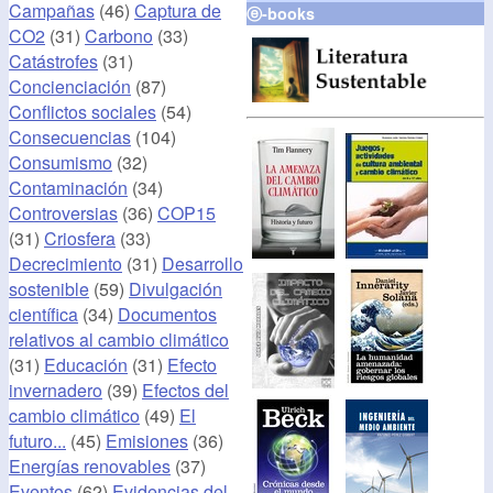
Campañas
(46)
Captura de
ⓔ-books
CO2
(31)
Carbono
(33)
Catástrofes
(31)
Concienciación
(87)
Conflictos sociales
(54)
Consecuencias
(104)
Consumismo
(32)
Contaminación
(34)
Controversias
(36)
COP15
(31)
Criosfera
(33)
Decrecimiento
(31)
Desarrollo
sostenible
(59)
Divulgación
científica
(34)
Documentos
relativos al cambio climático
(31)
Educación
(31)
Efecto
invernadero
(39)
Efectos del
cambio climático
(49)
El
futuro...
(45)
Emisiones
(36)
Energías renovables
(37)
Eventos
(62)
Evidencias del