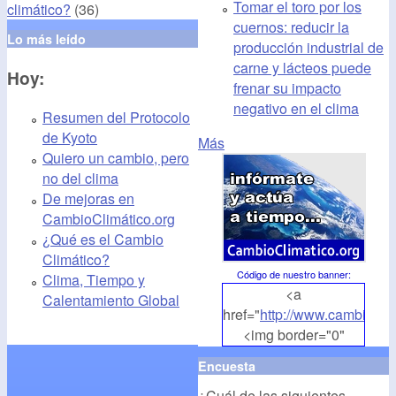
Tomar el toro por los
climático?
(36)
cuernos: reducir la
Lo más leído
producción industrial de
carne y lácteos puede
Hoy:
frenar su impacto
negativo en el clima
Resumen del Protocolo
de Kyoto
Más
Quiero un cambio, pero
no del clima
De mejoras en
CambioClimático.org
¿Qué es el Cambio
Climático?
Código de nuestro banner
:
Clima, Tiempo y
<a
Calentamiento Global
href="
http://www.cambioclim
<img border="0"
align="middle"
Encuesta
src="
http://www.cambioclim
¿Cuál de las siguientes
alt="CambioClimatico.org"