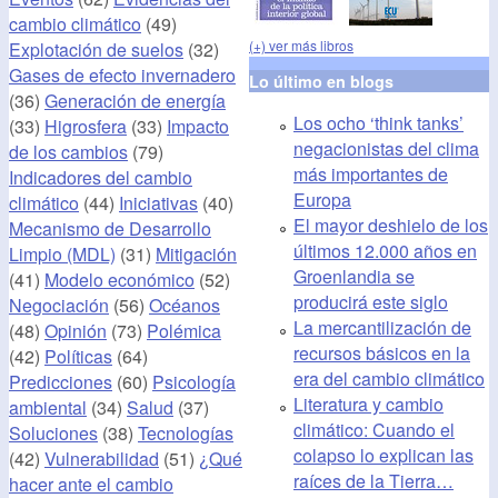
cambio climático
(49)
(+) ver más libros
Explotación de suelos
(32)
Gases de efecto invernadero
Lo último en blogs
(36)
Generación de energía
Los ocho ‘think tanks’
(33)
Higrosfera
(33)
Impacto
negacionistas del clima
de los cambios
(79)
más importantes de
Indicadores del cambio
Europa
climático
(44)
Iniciativas
(40)
El mayor deshielo de los
Mecanismo de Desarrollo
últimos 12.000 años en
Limpio (MDL)
(31)
Mitigación
Groenlandia se
(41)
Modelo económico
(52)
producirá este siglo
Negociación
(56)
Océanos
La mercantilización de
(48)
Opinión
(73)
Polémica
recursos básicos en la
(42)
Políticas
(64)
era del cambio climático
Predicciones
(60)
Psicología
Literatura y cambio
ambiental
(34)
Salud
(37)
climático: Cuando el
Soluciones
(38)
Tecnologías
colapso lo explican las
(42)
Vulnerabilidad
(51)
¿Qué
raíces de la Tierra…
hacer ante el cambio