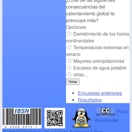
consecuencias del
/></a>
calentamiento global te
preocupa más?
Opciones
Derretimiento de los hielos
continentales
Temperaturas extremas en
verano
Mayores precipitaciones
Escasez de agua potable
otras...
Encuestas anteriores
Resultados
Para
desarrollar
CambioClimatico.org usamos Software Libre
.