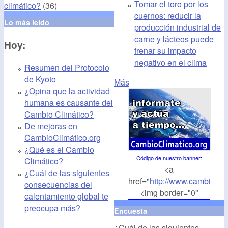
Tomar el toro por los
climático?
(36)
cuernos: reducir la
Lo más leído
producción industrial de
carne y lácteos puede
Hoy:
frenar su impacto
negativo en el clima
Resumen del Protocolo
de Kyoto
Más
¿Opina que la actividad
humana es causante del
Cambio Climático?
De mejoras en
CambioClimático.org
¿Qué es el Cambio
Código de nuestro banner
:
Climático?
<a
¿Cuál de las siguientes
href="
http://www.cambioclim
consecuencias del
<img border="0"
calentamiento global te
align="middle"
preocupa más?
Encuesta
src="
http://www.cambioclim
¿Cuál de las siguientes
alt="CambioClimatico.org"