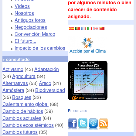
por algunos minutos o bien
Videos
carecer de contenido
Nosotros
asignado.
Antiguos foros
Negociaciones
Convención Marco
El futuro...
Impacto de los cambios
+ consultado
Activismo
(43)
Adaptación
(34)
Agricultura
(34)
Alternativas
(53)
Ártico
(31)
Atmósfera
(34)
Biodiversidad
(35)
Bosques
(32)
Calentamiento global
(68)
Cambio de hábitos
(39)
En contacto:
Cambios actuales
(64)
Cambios ecosistémicos
(40)
Cambios futuros
(35)