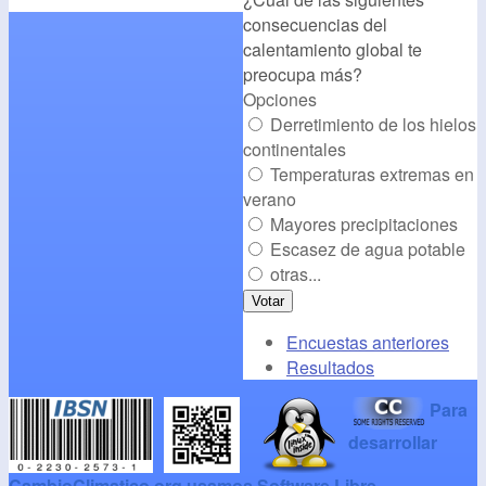
consecuencias del
/></a>
calentamiento global te
preocupa más?
Opciones
Derretimiento de los hielos
continentales
Temperaturas extremas en
verano
Mayores precipitaciones
Escasez de agua potable
otras...
Encuestas anteriores
Resultados
Para
desarrollar
CambioClimatico.org usamos Software Libre
.