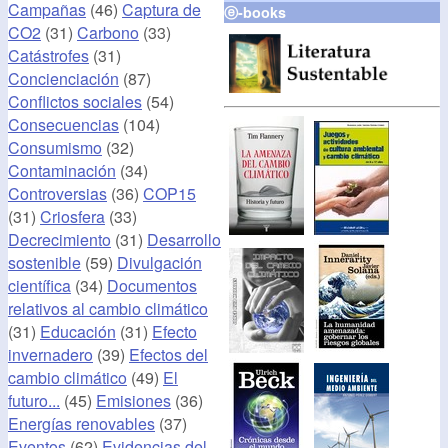
Campañas
(46)
Captura de
ⓔ-books
CO2
(31)
Carbono
(33)
Catástrofes
(31)
Concienciación
(87)
Conflictos sociales
(54)
Consecuencias
(104)
Consumismo
(32)
Contaminación
(34)
Controversias
(36)
COP15
(31)
Criosfera
(33)
Decrecimiento
(31)
Desarrollo
sostenible
(59)
Divulgación
científica
(34)
Documentos
relativos al cambio climático
(31)
Educación
(31)
Efecto
invernadero
(39)
Efectos del
cambio climático
(49)
El
futuro...
(45)
Emisiones
(36)
Energías renovables
(37)
Eventos
(62)
Evidencias del