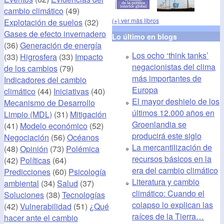
cambio climático
(49)
(+) ver más libros
Explotación de suelos
(32)
Gases de efecto invernadero
Lo último en blogs
(36)
Generación de energía
Los ocho ‘think tanks’
(33)
Higrosfera
(33)
Impacto
negacionistas del clima
de los cambios
(79)
más importantes de
Indicadores del cambio
Europa
climático
(44)
Iniciativas
(40)
El mayor deshielo de los
Mecanismo de Desarrollo
últimos 12.000 años en
Limpio (MDL)
(31)
Mitigación
Groenlandia se
(41)
Modelo económico
(52)
producirá este siglo
Negociación
(56)
Océanos
La mercantilización de
(48)
Opinión
(73)
Polémica
recursos básicos en la
(42)
Políticas
(64)
era del cambio climático
Predicciones
(60)
Psicología
Literatura y cambio
ambiental
(34)
Salud
(37)
climático: Cuando el
Soluciones
(38)
Tecnologías
colapso lo explican las
(42)
Vulnerabilidad
(51)
¿Qué
raíces de la Tierra…
hacer ante el cambio