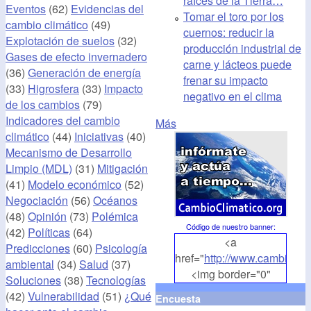
raíces de la Tierra…
Eventos
(62)
Evidencias del
Tomar el toro por los
cambio climático
(49)
cuernos: reducir la
Explotación de suelos
(32)
producción industrial de
Gases de efecto invernadero
carne y lácteos puede
(36)
Generación de energía
frenar su impacto
(33)
Higrosfera
(33)
Impacto
negativo en el clima
de los cambios
(79)
Indicadores del cambio
Más
climático
(44)
Iniciativas
(40)
Mecanismo de Desarrollo
Limpio (MDL)
(31)
Mitigación
(41)
Modelo económico
(52)
Negociación
(56)
Océanos
(48)
Opinión
(73)
Polémica
Código de nuestro banner
:
(42)
Políticas
(64)
<a
Predicciones
(60)
Psicología
href="
http://www.cambioclim
ambiental
(34)
Salud
(37)
<img border="0"
Soluciones
(38)
Tecnologías
align="middle"
(42)
Vulnerabilidad
(51)
¿Qué
Encuesta
src="
http://www.cambioclim