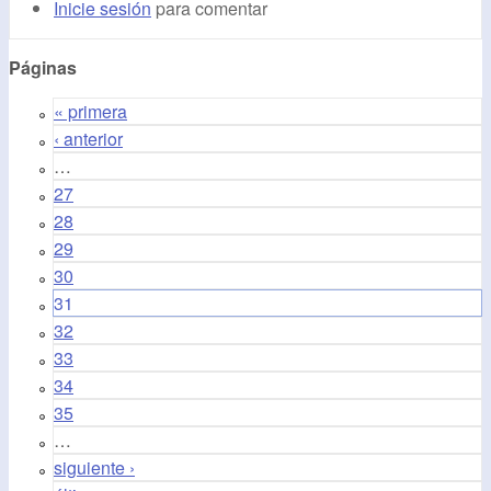
Inicie sesión
para comentar
Páginas
« primera
‹ anterior
…
27
28
29
30
31
32
33
34
35
…
siguiente ›