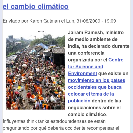
el cambio climático
Enviado por
Karen Gutman
el
Lun, 31/08/2009 - 19:09
Jairam Ramesh, ministro
de medio ambiente de
India, ha declarado durante
una conferencia
organizada por el
Centre
for Science and
Environment
que existe un
movimiento en los países
occidentales que busca
colocar el tema de la
población
dentro de las
negociaciones sobre el
cambio climático
.
Influyentes think tanks estadounidenses se están
preguntando por qué debería occidente recompensar el