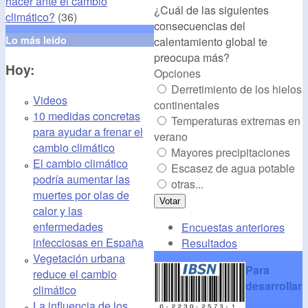
hacer ante el cambio
¿Cuál de las siguientes
alt="CambioClimatico.org"
climático?
(36)
consecuencias del
/></a>
Lo más leído
calentamiento global te
preocupa más?
Hoy:
Opciones
Derretimiento de los hielos
Videos
continentales
10 medidas concretas
Temperaturas extremas en
para ayudar a frenar el
verano
cambio climático
Mayores precipitaciones
El cambio climático
Escasez de agua potable
podría aumentar las
otras...
muertes por olas de
calor y las
enfermedades
Encuestas anteriores
infecciosas en España
Resultados
Vegetación urbana
Para
reduce el cambio
desarrollar
climático
La influencia de los