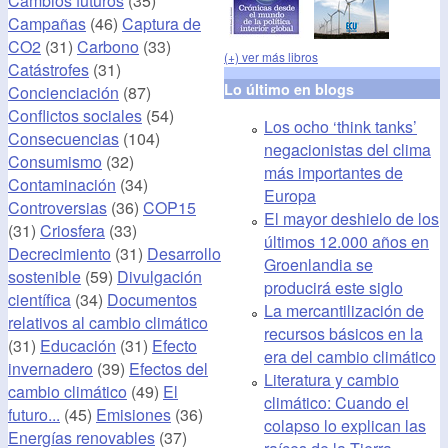
Cambios futuros
(35)
Campañas
(46)
Captura de
CO2
(31)
Carbono
(33)
(+) ver más libros
Catástrofes
(31)
Lo último en blogs
Concienciación
(87)
Conflictos sociales
(54)
Los ocho ‘think tanks’
Consecuencias
(104)
negacionistas del clima
Consumismo
(32)
más importantes de
Contaminación
(34)
Europa
Controversias
(36)
COP15
El mayor deshielo de los
(31)
Criosfera
(33)
últimos 12.000 años en
Decrecimiento
(31)
Desarrollo
Groenlandia se
sostenible
(59)
Divulgación
producirá este siglo
científica
(34)
Documentos
La mercantilización de
relativos al cambio climático
recursos básicos en la
(31)
Educación
(31)
Efecto
era del cambio climático
invernadero
(39)
Efectos del
Literatura y cambio
cambio climático
(49)
El
climático: Cuando el
futuro...
(45)
Emisiones
(36)
colapso lo explican las
Energías renovables
(37)