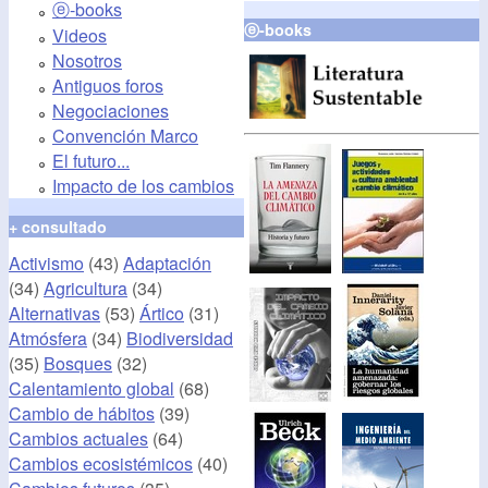
ⓔ-books
ⓔ-books
Videos
Nosotros
Antiguos foros
Negociaciones
Convención Marco
El futuro...
Impacto de los cambios
+ consultado
Activismo
(43)
Adaptación
(34)
Agricultura
(34)
Alternativas
(53)
Ártico
(31)
Atmósfera
(34)
Biodiversidad
(35)
Bosques
(32)
Calentamiento global
(68)
Cambio de hábitos
(39)
Cambios actuales
(64)
Cambios ecosistémicos
(40)