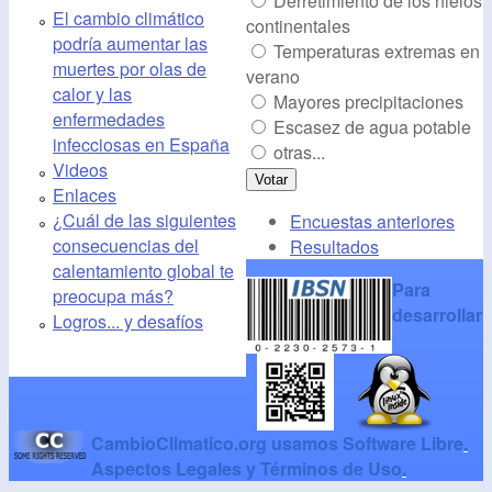
Derretimiento de los hielos
El cambio climático
continentales
podría aumentar las
Temperaturas extremas en
muertes por olas de
verano
calor y las
Mayores precipitaciones
enfermedades
Escasez de agua potable
infecciosas en España
otras...
Videos
Enlaces
¿Cuál de las siguientes
Encuestas anteriores
consecuencias del
Resultados
calentamiento global te
Para
preocupa más?
desarrollar
Logros... y desafíos
CambioClimatico.org usamos Software Libre
.
Aspectos Legales y Términos de Uso
.