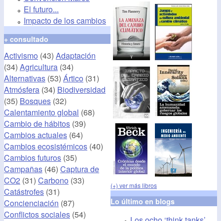
El futuro...
Impacto de los cambios
+ consultado
Activismo
(43)
Adaptación
(34)
Agricultura
(34)
Alternativas
(53)
Ártico
(31)
Atmósfera
(34)
Biodiversidad
(35)
Bosques
(32)
Calentamiento global
(68)
Cambio de hábitos
(39)
Cambios actuales
(64)
Cambios ecosistémicos
(40)
Cambios futuros
(35)
Campañas
(46)
Captura de
CO2
(31)
Carbono
(33)
(+) ver más libros
Catástrofes
(31)
Lo último en blogs
Concienciación
(87)
Conflictos sociales
(54)
Los ocho ‘think tanks’