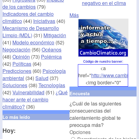
negativo en el clima
de los cambios
(79)
Indicadores del cambio
Más
climático
(44)
Iniciativas
(40)
Mecanismo de Desarrollo
Limpio (MDL)
(31)
Mitigación
(41)
Modelo económico
(52)
Negociación
(56)
Océanos
(48)
Opinión
(73)
Polémica
Código de nuestro banner
:
(42)
Políticas
(64)
<a
Predicciones
(60)
Psicología
href="
http://www.cambioclim
ambiental
(34)
Salud
(37)
<img border="0"
Soluciones
(38)
Tecnologías
align="middle"
(42)
Vulnerabilidad
(51)
¿Qué
Encuesta
src="
http://www.cambioclim
hacer ante el cambio
¿Cuál de las siguientes
alt="CambioClimatico.org"
climático?
(36)
consecuencias del
/></a>
Lo más leído
calentamiento global te
preocupa más?
Hoy:
Opciones