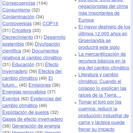
Consecuencias
(104)
negacionistas del clima
Consumismo
(32)
más importantes de
Contaminación
(34)
Europa
Controversias
(36)
COP15
El mayor deshielo de los
(31)
Criosfera
(33)
últimos 12.000 años en
Decrecimiento
(31)
Desarrollo
Groenlandia se
sostenible
(59)
Divulgación
producirá este siglo
científica
(34)
Documentos
La mercantilización de
relativos al cambio climático
recursos básicos en la
(31)
Educación
(31)
Efecto
era del cambio climático
invernadero
(39)
Efectos del
Literatura y cambio
cambio climático
(49)
El
climático: Cuando el
futuro...
(45)
Emisiones
(36)
colapso lo explican las
Energías renovables
(37)
raíces de la Tierra…
Eventos
(62)
Evidencias del
Tomar el toro por los
cambio climático
(49)
cuernos: reducir la
Explotación de suelos
(32)
producción industrial de
Gases de efecto invernadero
carne y lácteos puede
(36)
Generación de energía
frenar su impacto
(33)
Higrosfera
(33)
Impacto