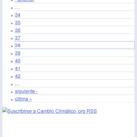
…
34
35
36
37
38
39
40
41
42
…
siguiente ›
última »