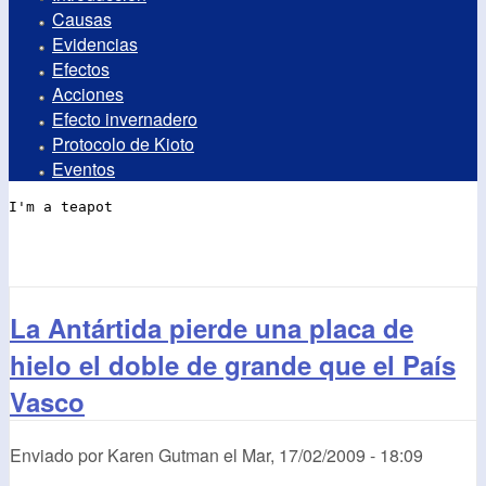
Causas
Evidencias
Efectos
Acciones
Efecto invernadero
Protocolo de Kioto
Eventos
La Antártida pierde una placa de
hielo el doble de grande que el País
Vasco
Enviado por
Karen Gutman
el
Mar, 17/02/2009 - 18:09