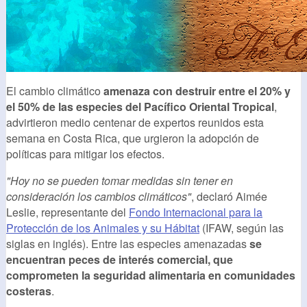
El
cambio
climático
amenaza con destruir entre el 20% y
el 50% de
la
s especies del Pacífico Oriental Tropical
,
advirtieron medio centenar de expertos reunidos esta
semana en Costa Rica, que urgieron
la
adopción de
políticas para mitigar los efectos.
"Hoy no se pueden tomar medidas sin tener en
consideración los
cambio
s climáticos"
, dec
la
ró Aimée
Leslie, representante del
Fondo Internacional para
la
Protección de los Animales y su Hábitat
(IFAW, según
la
s
sig
la
s en inglés). Entre
la
s especies amenazadas
se
encuentran peces de interés comercial, que
comprometen
la
seguridad alimentaria en comunidades
costeras
.