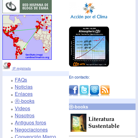
IP registrada
En contacto:
FAQs
Noticias
Enlaces
ⓔ-books
ⓔ-books
Videos
Nosotros
Antiguos foros
Negociaciones
Convención Marco