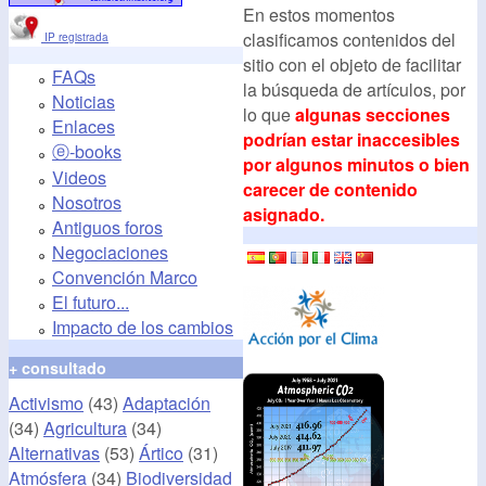
En estos momentos
clasificamos contenidos del
IP registrada
sitio con el objeto de facilitar
FAQs
la búsqueda de artículos, por
Noticias
lo que
algunas secciones
Enlaces
podrían estar inaccesibles
ⓔ-books
por algunos minutos o bien
Videos
carecer de contenido
Nosotros
asignado.
Antiguos foros
Negociaciones
Convención Marco
El futuro...
Impacto de los cambios
+ consultado
Activismo
(43)
Adaptación
(34)
Agricultura
(34)
Alternativas
(53)
Ártico
(31)
Atmósfera
(34)
Biodiversidad