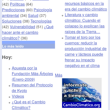
recursos básicos en la
(42)
Políticas
(64)
era del cambio climático
Predicciones
(60)
Psicología
Literatura y cambio
ambiental
(34)
Salud
(37)
climático: Cuando el
Soluciones
(38)
Tecnologías
colapso lo explican las
(42)
Vulnerabilidad
(51)
¿Qué
raíces de la Tierra…
hacer ante el cambio
Tomar el toro por los
climático?
(36)
cuernos: reducir la
Lo más leído
producción industrial de
carne y lácteos puede
Hoy:
frenar su impacto
negativo en el clima
Apuesta por la
Fundación Más Árboles
Más
(Enero-2009)
Resumen del Protocolo
de Kyoto
Videos
¿Qué es el Cambio
Climático?