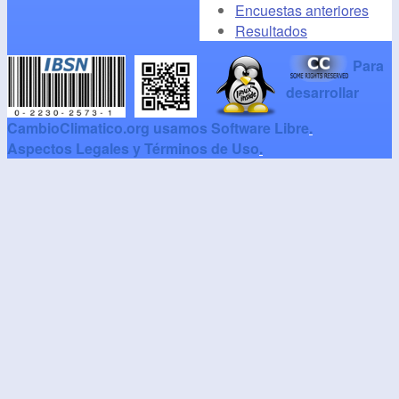
Encuestas anteriores
Resultados
Para
desarrollar
CambioClimatico.org usamos Software Libre
.
Aspectos Legales y Términos de Uso
.