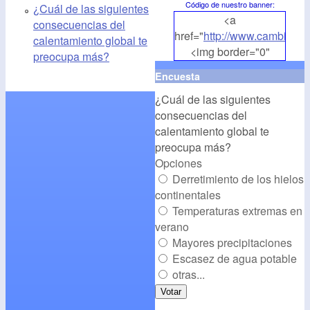
Código de nuestro banner
:
¿Cuál de las siguientes
<a
consecuencias del
href="
http://www.cambioclim
calentamiento global te
<img border="0"
preocupa más?
align="middle"
Encuesta
src="
http://www.cambioclim
¿Cuál de las siguientes
alt="CambioClimatico.org"
consecuencias del
/></a>
calentamiento global te
preocupa más?
Opciones
Derretimiento de los hielos
continentales
Temperaturas extremas en
verano
Mayores precipitaciones
Escasez de agua potable
otras...