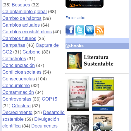
(35)
Bosques
(32)
Calentamiento global
(68)
Cambio de hábitos
(39)
En contacto:
Cambios actuales
(64)
Cambios ecosistémicos
(40)
Cambios futuros
(35)
Campañas
(46)
Captura de
ⓔ-books
CO2
(31)
Carbono
(33)
Catástrofes
(31)
Concienciación
(87)
Conflictos sociales
(54)
Consecuencias
(104)
Consumismo
(32)
Contaminación
(34)
Controversias
(36)
COP15
(31)
Criosfera
(33)
Decrecimiento
(31)
Desarrollo
sostenible
(59)
Divulgación
científica
(34)
Documentos