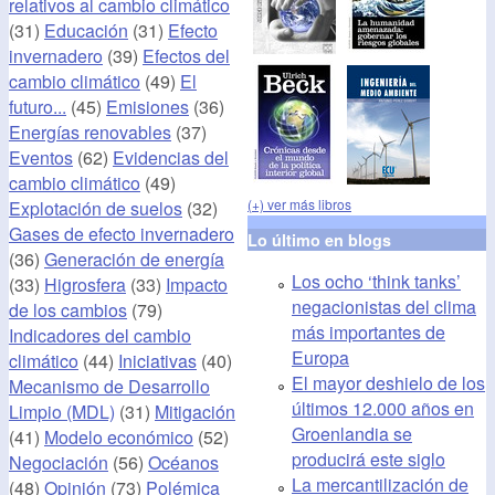
relativos al cambio climático
(31)
Educación
(31)
Efecto
invernadero
(39)
Efectos del
cambio climático
(49)
El
futuro...
(45)
Emisiones
(36)
Energías renovables
(37)
Eventos
(62)
Evidencias del
cambio climático
(49)
(+) ver más libros
Explotación de suelos
(32)
Gases de efecto invernadero
Lo último en blogs
(36)
Generación de energía
Los ocho ‘think tanks’
(33)
Higrosfera
(33)
Impacto
negacionistas del clima
de los cambios
(79)
más importantes de
Indicadores del cambio
Europa
climático
(44)
Iniciativas
(40)
El mayor deshielo de los
Mecanismo de Desarrollo
últimos 12.000 años en
Limpio (MDL)
(31)
Mitigación
Groenlandia se
(41)
Modelo económico
(52)
producirá este siglo
Negociación
(56)
Océanos
La mercantilización de
(48)
Opinión
(73)
Polémica