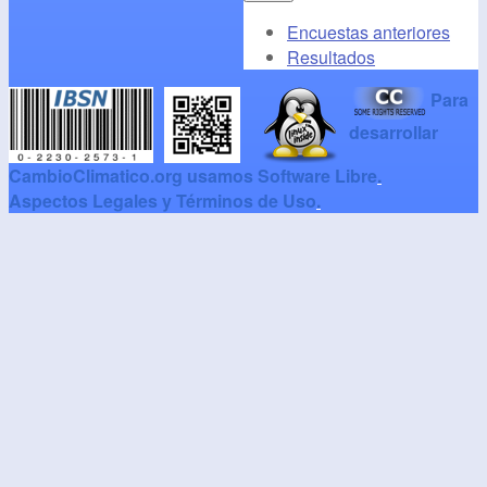
Encuestas anteriores
Resultados
Para
desarrollar
CambioClimatico.org usamos Software Libre
.
Aspectos Legales y Términos de Uso
.