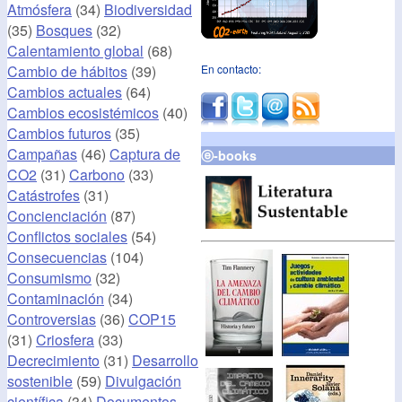
Atmósfera
(34)
Biodiversidad
(35)
Bosques
(32)
Calentamiento global
(68)
Cambio de hábitos
(39)
En contacto:
Cambios actuales
(64)
Cambios ecosistémicos
(40)
Cambios futuros
(35)
Campañas
(46)
Captura de
ⓔ-books
CO2
(31)
Carbono
(33)
Catástrofes
(31)
Concienciación
(87)
Conflictos sociales
(54)
Consecuencias
(104)
Consumismo
(32)
Contaminación
(34)
Controversias
(36)
COP15
(31)
Criosfera
(33)
Decrecimiento
(31)
Desarrollo
sostenible
(59)
Divulgación
científica
(34)
Documentos