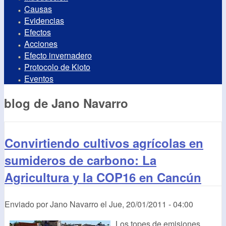
Causas
Evidencias
Efectos
Acciones
Efecto invernadero
Protocolo de Kioto
Eventos
blog de Jano Navarro
Convirtiendo cultivos agrícolas en
sumideros de carbono: La
Agricultura y la COP16 en Cancún
Enviado por
Jano Navarro
el
Jue, 20/01/2011 - 04:00
Los topes de emisiones