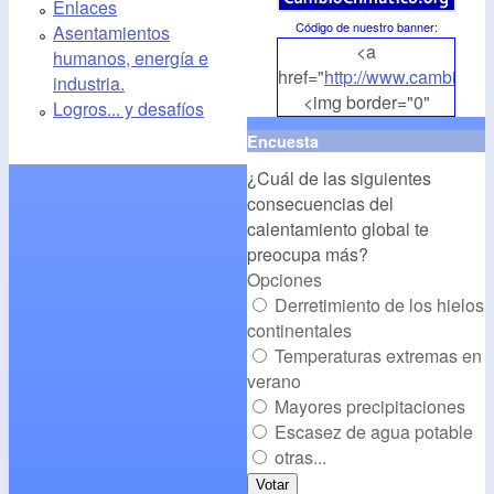
Enlaces
Código de nuestro banner
:
Asentamientos
<a
humanos, energía e
href="
http://www.cambioclim
industria.
<img border="0"
Logros... y desafíos
align="middle"
Encuesta
src="
http://www.cambioclim
¿Cuál de las siguientes
alt="CambioClimatico.org"
consecuencias del
/></a>
calentamiento global te
preocupa más?
Opciones
Derretimiento de los hielos
continentales
Temperaturas extremas en
verano
Mayores precipitaciones
Escasez de agua potable
otras...