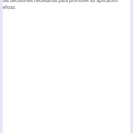
las decisiones necesarias para promover su aplicación
eficaz.