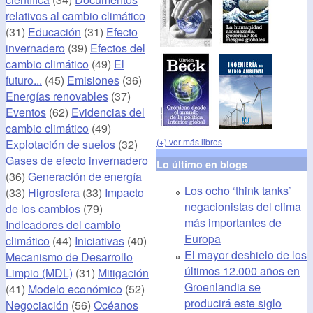
relativos al cambio climático
(31)
Educación
(31)
Efecto
invernadero
(39)
Efectos del
cambio climático
(49)
El
futuro...
(45)
Emisiones
(36)
Energías renovables
(37)
Eventos
(62)
Evidencias del
cambio climático
(49)
(+) ver más libros
Explotación de suelos
(32)
Gases de efecto invernadero
Lo último en blogs
(36)
Generación de energía
Los ocho ‘think tanks’
(33)
Higrosfera
(33)
Impacto
negacionistas del clima
de los cambios
(79)
más importantes de
Indicadores del cambio
Europa
climático
(44)
Iniciativas
(40)
El mayor deshielo de los
Mecanismo de Desarrollo
últimos 12.000 años en
Limpio (MDL)
(31)
Mitigación
Groenlandia se
(41)
Modelo económico
(52)
producirá este siglo
Negociación
(56)
Océanos