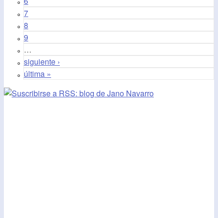
6
7
8
9
…
siguiente ›
última »