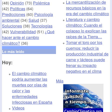
La mercantilización de
(48)
Opinión
(73)
Polémica
recursos básicos en la
(42)
Políticas
(64)
era del cambio climático
Predicciones
(60)
Psicología
Literatura y cambio
ambiental
(34)
Salud
(37)
climático: Cuando el
Soluciones
(38)
Tecnologías
colapso lo explican las
(42)
Vulnerabilidad
(51)
¿Qué
raíces de la Tierra…
hacer ante el cambio
Tomar el toro por los
climático?
(36)
cuernos: reducir la
Lo más leído
producción industrial de
carne y lácteos puede
Hoy:
frenar su impacto
negativo en el clima
El cambio climático
podría aumentar las
Más
muertes por olas de
calor y las
enfermedades
infecciosas en España
Videos