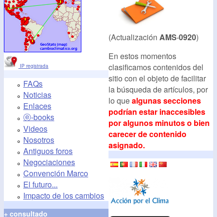
(Actualización
AMS·0920
)
En estos momentos
clasificamos contenidos del
IP registrada
sitio con el objeto de facilitar
FAQs
la búsqueda de artículos, por
Noticias
lo que
algunas secciones
Enlaces
podrían estar inaccesibles
ⓔ-books
por algunos minutos o bien
Videos
carecer de contenido
Nosotros
asignado.
Antiguos foros
Negociaciones
Convención Marco
El futuro...
Impacto de los cambios
+ consultado