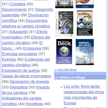
(31)
Criosfera
(33)
Decrecimiento
(31)
Desarrollo
sostenible
(59)
Divulgación
científica
(34)
Documentos
relativos al cambio climático
(31)
Educación
(31)
Efecto
invernadero
(39)
Efectos del
cambio climático
(49)
El
futuro...
(45)
Emisiones
(36)
Energías renovables
(37)
Eventos
(62)
Evidencias del
cambio climático
(49)
(+) ver más libros
Explotación de suelos
(32)
Gases de efecto invernadero
Lo último en blogs
(36)
Generación de energía
Los ocho ‘think tanks’
(33)
Higrosfera
(33)
Impacto
negacionistas del clima
de los cambios
(79)
más importantes de
Indicadores del cambio
Europa
climático
(44)
Iniciativas
(40)