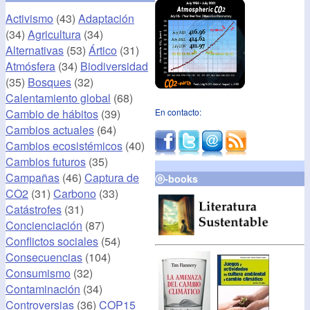
Activismo
(43)
Adaptación
(34)
Agricultura
(34)
Alternativas
(53)
Ártico
(31)
Atmósfera
(34)
Biodiversidad
(35)
Bosques
(32)
Calentamiento global
(68)
Cambio de hábitos
(39)
En contacto:
Cambios actuales
(64)
Cambios ecosistémicos
(40)
Cambios futuros
(35)
Campañas
(46)
Captura de
ⓔ-books
CO2
(31)
Carbono
(33)
Catástrofes
(31)
Concienciación
(87)
Conflictos sociales
(54)
Consecuencias
(104)
Consumismo
(32)
Contaminación
(34)
Controversias
(36)
COP15