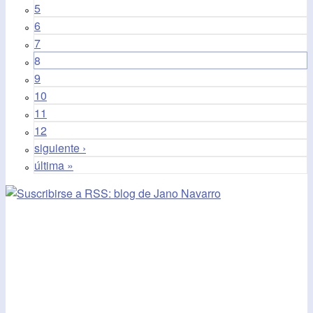
5
6
7
8
9
10
11
12
siguiente ›
última »