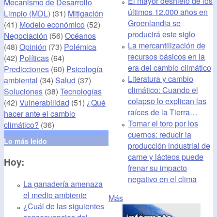
El mayor deshielo de los
Mecanismo de Desarrollo
últimos 12.000 años en
Limpio (MDL)
(31)
Mitigación
Groenlandia se
(41)
Modelo económico
(52)
producirá este siglo
Negociación
(56)
Océanos
La mercantilización de
(48)
Opinión
(73)
Polémica
recursos básicos en la
(42)
Políticas
(64)
era del cambio climático
Predicciones
(60)
Psicología
Literatura y cambio
ambiental
(34)
Salud
(37)
climático: Cuando el
Soluciones
(38)
Tecnologías
colapso lo explican las
(42)
Vulnerabilidad
(51)
¿Qué
raíces de la Tierra…
hacer ante el cambio
Tomar el toro por los
climático?
(36)
cuernos: reducir la
Lo más leído
producción industrial de
carne y lácteos puede
Hoy:
frenar su impacto
negativo en el clima
La ganadería amenaza
el medio ambiente
Más
¿Cuál de las siguientes