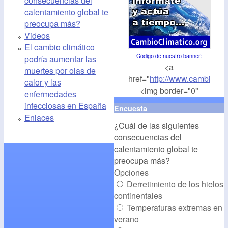
consecuencias del
calentamiento global te
preocupa más?
Videos
El cambio climático
Código de nuestro banner
:
podría aumentar las
<a
muertes por olas de
href="
http://www.cambioclim
calor y las
<img border="0"
enfermedades
align="middle"
infecciosas en España
Encuesta
src="
http://www.cambioclim
Enlaces
¿Cuál de las siguientes
alt="CambioClimatico.org"
consecuencias del
/></a>
calentamiento global te
preocupa más?
Opciones
Derretimiento de los hielos
continentales
Temperaturas extremas en
verano