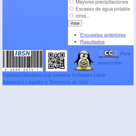
Mayores precipitaciones
Escasez de agua potable
otras...
Encuestas anteriores
Resultados
Para
desarrollar
CambioClimatico.org usamos Software Libre
.
Aspectos Legales y Términos de Uso
.