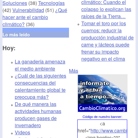
climático: Cuando el
Soluciones
(38)
Tecnologías
colapso lo explican las
(42)
Vulnerabilidad
(51)
¿Qué
raíces de la Tierra…
hacer ante el cambio
Tomar el toro por los
climático?
(36)
cuernos: reducir la
Lo más leído
producción industrial de
carne y lácteos puede
Hoy:
frenar su impacto
negativo en el clima
La ganadería amenaza
el medio ambiente
Más
¿Cuál de las siguientes
consecuencias del
calentamiento global te
preocupa más?
De qué manera las
actividades humanas
Código de nuestro banner
:
producen gases de
<a
invernadero
href="
http://www.cambioclim
Videos
<img border="0"