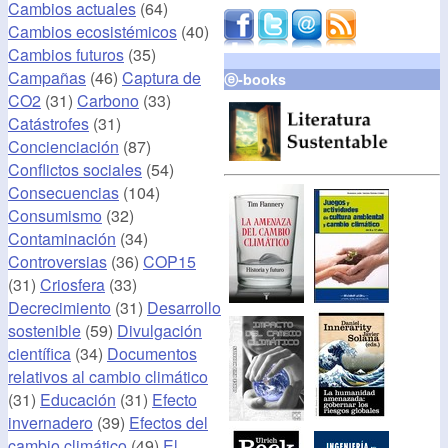
Cambios actuales
(64)
Cambios ecosistémicos
(40)
Cambios futuros
(35)
Campañas
(46)
Captura de
ⓔ-books
CO2
(31)
Carbono
(33)
Catástrofes
(31)
Concienciación
(87)
Conflictos sociales
(54)
Consecuencias
(104)
Consumismo
(32)
Contaminación
(34)
Controversias
(36)
COP15
(31)
Criosfera
(33)
Decrecimiento
(31)
Desarrollo
sostenible
(59)
Divulgación
científica
(34)
Documentos
relativos al cambio climático
(31)
Educación
(31)
Efecto
invernadero
(39)
Efectos del
cambio climático
(49)
El