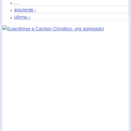
…
siguiente ›
última »