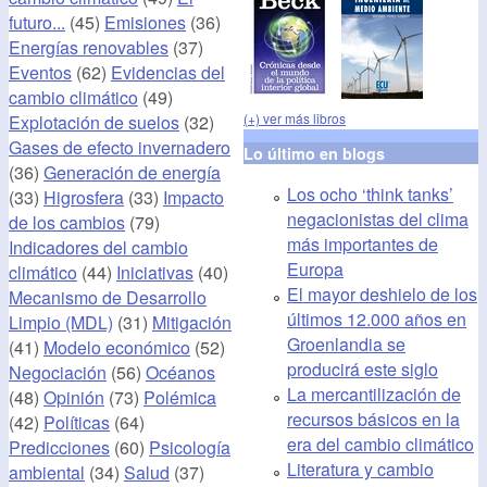
futuro...
(45)
Emisiones
(36)
Energías renovables
(37)
Eventos
(62)
Evidencias del
cambio climático
(49)
(+) ver más libros
Explotación de suelos
(32)
Gases de efecto invernadero
Lo último en blogs
(36)
Generación de energía
Los ocho ‘think tanks’
(33)
Higrosfera
(33)
Impacto
negacionistas del clima
de los cambios
(79)
más importantes de
Indicadores del cambio
Europa
climático
(44)
Iniciativas
(40)
El mayor deshielo de los
Mecanismo de Desarrollo
últimos 12.000 años en
Limpio (MDL)
(31)
Mitigación
Groenlandia se
(41)
Modelo económico
(52)
producirá este siglo
Negociación
(56)
Océanos
La mercantilización de
(48)
Opinión
(73)
Polémica
recursos básicos en la
(42)
Políticas
(64)
era del cambio climático
Predicciones
(60)
Psicología
Literatura y cambio
ambiental
(34)
Salud
(37)