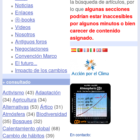
la búsqueda de artículos, por
Noticias
lo que
algunas secciones
Enlaces
podrían estar inaccesibles
ⓔ-books
por algunos minutos o bien
Videos
carecer de contenido
Nosotros
asignado.
Antiguos foros
Negociaciones
Convención Marco
El futuro...
Impacto de los cambios
+ consultado
Activismo
(43)
Adaptación
(34)
Agricultura
(34)
Alternativas
(53)
Ártico
(31)
Atmósfera
(34)
Biodiversidad
(35)
Bosques
(32)
Calentamiento global
(68)
Cambio de hábitos
(39)
En contacto: