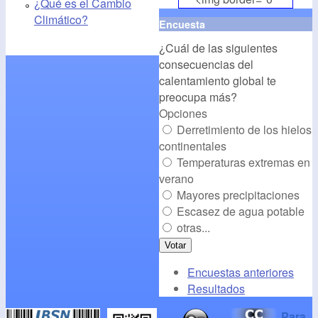
¿Qué es el Cambio
align="middle"
Climático?
Encuesta
src="
http://www.cambioclim
¿Cuál de las siguientes
alt="CambioClimatico.org"
consecuencias del
/></a>
calentamiento global te
preocupa más?
Opciones
Derretimiento de los hielos
continentales
Temperaturas extremas en
verano
Mayores precipitaciones
Escasez de agua potable
otras...
Encuestas anteriores
Resultados
Para