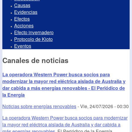
Causas
Evidencias
Efectos
Acciones
Efecto invernadero
Protocolo de Kioto
Eventos
Canales de noticias
La operadora Western Power busca socios para
modernizar la mayor red eléctrica aislada de Australia y
dar cabida a más energías renovables - El Periódico de
la Energía
Noticias sobre energías renovables
-
Vie, 24/07/2026 - 00:30
La operadora Western Power busca socios para modernizar
la mayor red eléctrica aislada de Australia y dar cabida a
más energías renovables
El Periódico de la Energía