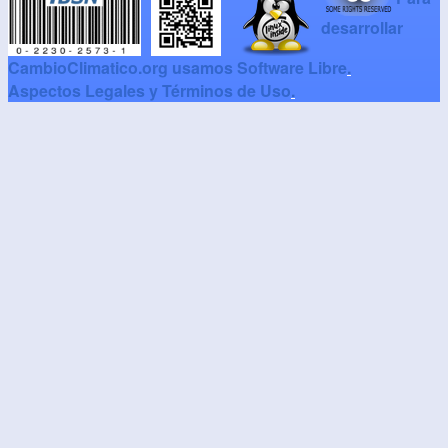
desarrollar
CambioClimatico.org usamos Software Libre
.
Aspectos Legales y Términos de Uso
.